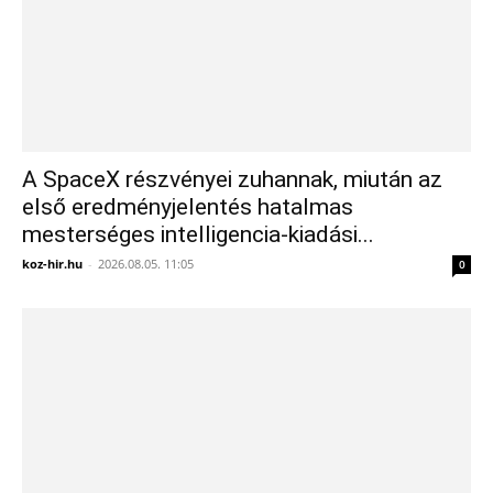
A SpaceX részvényei zuhannak, miután az
első eredményjelentés hatalmas
mesterséges intelligencia-kiadási...
koz-hir.hu
-
2026.08.05. 11:05
0