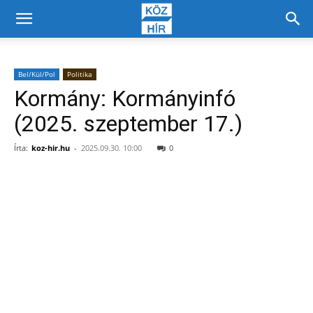
Bel/Kül/Pol
Politika
Kormány: Kormányinfó
(2025. szeptember 17.)
Írta:
koz-hir.hu
-
2025.09.30. 10:00
0
Facebook
X