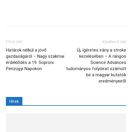
Facebook
X
Előző cikk
Következő cikk
Határok nélkül a jövő
Új, ígéretes irány a stroke
gazdaságáról – Nagy szakmai
kezelésében – A rangos
érdeklődés a 19. Soproni
Science Advances
Pénzügyi Napokon
tudományos folyóirat számolt
be a magyar kutatók
eredményeiről
Hírek