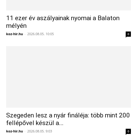
11 ezer év aszályainak nyomai a Balaton
mélyén
koz-hir.hu
-
2026.08.05. 10:05
0
Szegeden lesz a nyár fináléja: több mint 200
fellépővel készül a...
koz-hir.hu
-
2026.08.05. 9:03
0