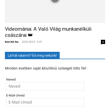
Videománia: A Való Világ munkanélküli
császárai 👑
koz-hir.hu
-
2026.08.05. 5:05
0
Láttál valamit? Írd meg nekünk!
Minden esetben saját készítésű szöveget tölts fel!
Neved
E-Mail címed