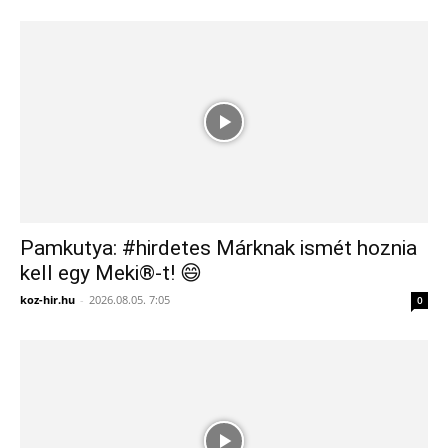
Pamkutya: #hirdetes Márknak ismét hoznia
kell egy Meki®-t! 😄
koz-hir.hu
-
2026.08.05. 7:05
0