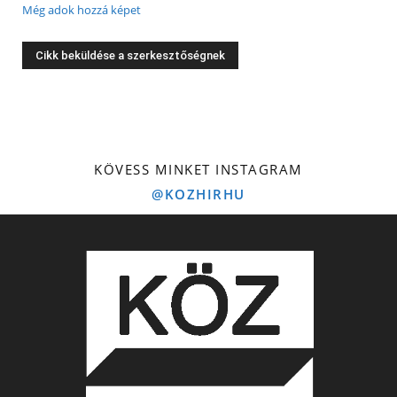
Még adok hozzá képet
KÖVESS MINKET INSTAGRAM
@KOZHIRHU