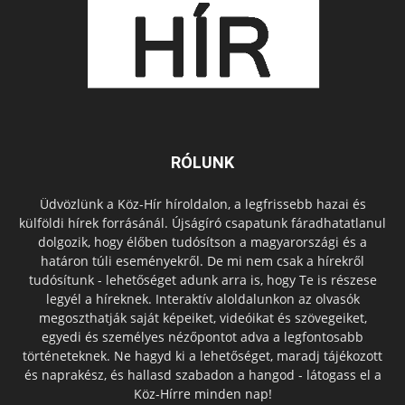
RÓLUNK
Üdvözlünk a Köz-Hír híroldalon, a legfrissebb hazai és
külföldi hírek forrásánál. Újságíró csapatunk fáradhatatlanul
dolgozik, hogy élőben tudósítson a magyarországi és a
határon túli eseményekről. De mi nem csak a hírekről
tudósítunk - lehetőséget adunk arra is, hogy Te is részese
legyél a híreknek. Interaktív aloldalunkon az olvasók
megoszthatják saját képeiket, videóikat és szövegeiket,
egyedi és személyes nézőpontot adva a legfontosabb
történeteknek. Ne hagyd ki a lehetőséget, maradj tájékozott
és naprakész, és hallasd szabadon a hangod - látogass el a
Köz-Hírre minden nap!