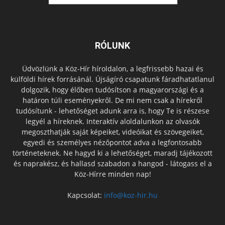
RÓLUNK
Üdvözlünk a Köz-Hír híroldalon, a legfrissebb hazai és
külföldi hírek forrásánál. Újságíró csapatunk fáradhatatlanul
dolgozik, hogy élőben tudósítson a magyarországi és a
határon túli eseményekről. De mi nem csak a hírekről
tudósítunk - lehetőséget adunk arra is, hogy Te is részese
legyél a híreknek. Interaktív aloldalunkon az olvasók
megoszthatják saját képeiket, videóikat és szövegeiket,
egyedi és személyes nézőpontot adva a legfontosabb
történeteknek. Ne hagyd ki a lehetőséget, maradj tájékozott
és naprakész, és hallasd szabadon a hangod - látogass el a
Köz-Hírre minden nap!
Kapcsolat:
info@koz-hir.hu