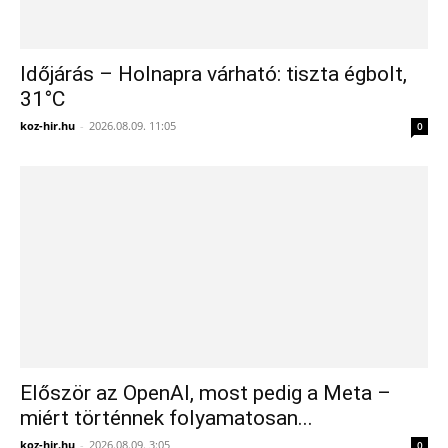
Időjárás – Holnapra várható: tiszta égbolt,
31°C
koz-hir.hu
-
2026.08.09. 11:05
0
Először az OpenAI, most pedig a Meta –
miért történnek folyamatosan...
koz-hir.hu
-
2026.08.09. 3:05
0