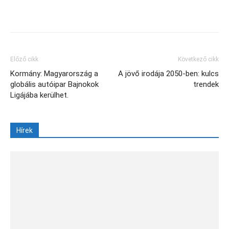
Facebook
X
Előző cikk
Következő cikk
Kormány: Magyarország a
A jövő irodája 2050-ben: kulcs
globális autóipar Bajnokok
trendek
Ligájába kerülhet.
Hírek