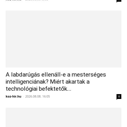
A labdarúgás ellenáll-e a mesterséges
intelligenciának? Miért akartak a
technológiai befektetők...
koz-hir.hu
-
2026.08.08. 16:05
0