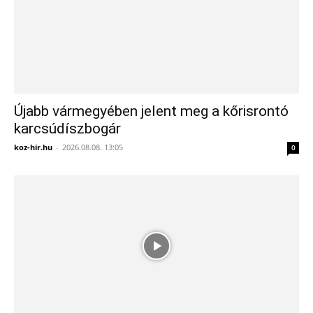
Újabb vármegyében jelent meg a kőrisrontó
karcsúdíszbogár
koz-hir.hu
-
2026.08.08. 13:05
0