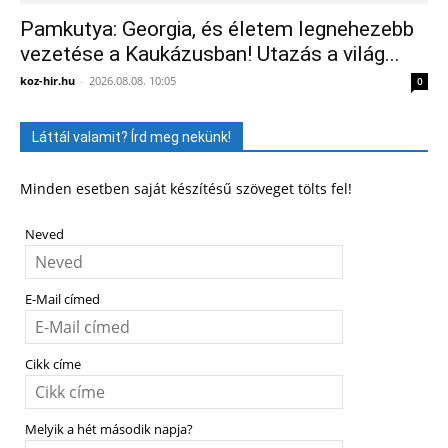
Pamkutya: Georgia, és életem legnehezebb
vezetése a Kaukázusban! Utazás a világ...
koz-hir.hu
-
2026.08.08. 10:05
0
Láttál valamit? Írd meg nekünk!
Minden esetben saját készítésű szöveget tölts fel!
Neved
E-Mail címed
Cikk címe
Melyik a hét második napja?