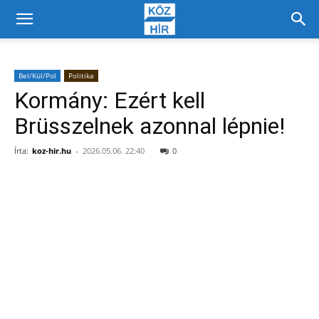
Bel/Kül/Pol
Politika
Kormány: Ezért kell
Brüsszelnek azonnal lépnie!
Írta:
koz-hir.hu
-
2026.05.06. 22:40
0
Facebook
X