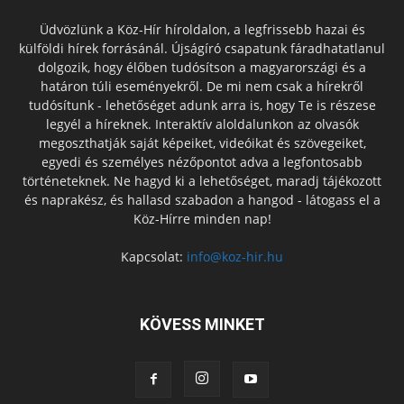
Üdvözlünk a Köz-Hír híroldalon, a legfrissebb hazai és
külföldi hírek forrásánál. Újságíró csapatunk fáradhatatlanul
dolgozik, hogy élőben tudósítson a magyarországi és a
határon túli eseményekről. De mi nem csak a hírekről
tudósítunk - lehetőséget adunk arra is, hogy Te is részese
legyél a híreknek. Interaktív aloldalunkon az olvasók
megoszthatják saját képeiket, videóikat és szövegeiket,
egyedi és személyes nézőpontot adva a legfontosabb
történeteknek. Ne hagyd ki a lehetőséget, maradj tájékozott
és naprakész, és hallasd szabadon a hangod - látogass el a
Köz-Hírre minden nap!
Kapcsolat:
info@koz-hir.hu
KÖVESS MINKET