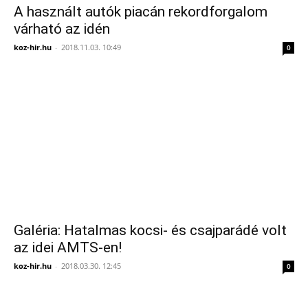
A használt autók piacán rekordforgalom
várható az idén
koz-hir.hu
-
2018.11.03. 10:49
0
Galéria: Hatalmas kocsi- és csajparádé volt
az idei AMTS-en!
koz-hir.hu
-
2018.03.30. 12:45
0