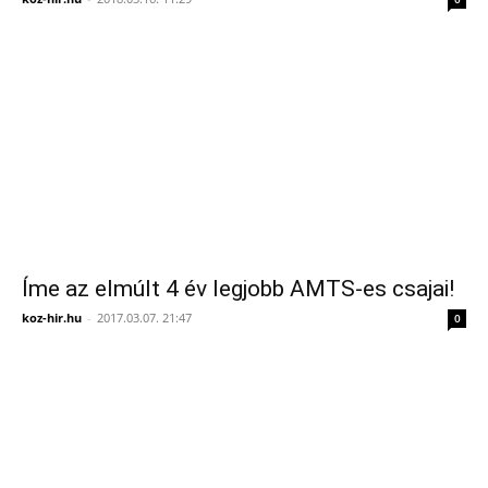
Íme az elmúlt 4 év legjobb AMTS-es csajai!
koz-hir.hu
-
2017.03.07. 21:47
0