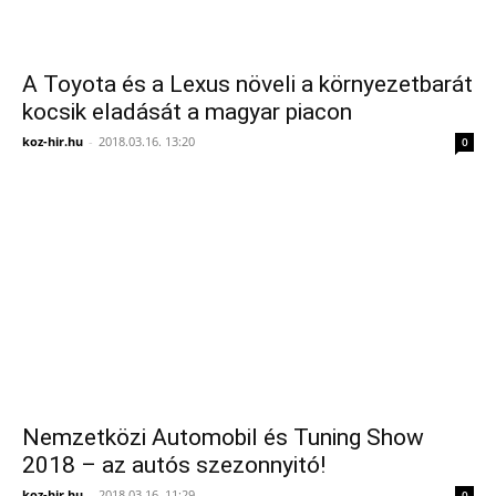
A Toyota és a Lexus növeli a környezetbarát
kocsik eladását a magyar piacon
koz-hir.hu
-
2018.03.16. 13:20
0
Nemzetközi Automobil és Tuning Show
2018 – az autós szezonnyitó!
koz-hir.hu
-
2018.03.16. 11:29
0