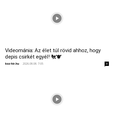
Videománia: Az élet túl rövid ahhoz, hogy
depis csirkét egyél! 🐔🐮
koz-hir.hu
-
2026.08.08. 7:05
0