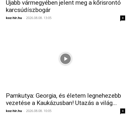
Újabb vármegyében jelent meg a kőrisrontó
karcsúdíszbogár
koz-hir.hu
-
2026.08.08. 13:05
0
Pamkutya: Georgia, és életem legnehezebb
vezetése a Kaukázusban! Utazás a világ...
koz-hir.hu
-
2026.08.08. 10:05
0