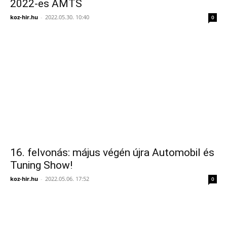
2022-es AMTS
koz-hir.hu
-
2022.05.30. 10:40
0
16. felvonás: május végén újra Automobil és
Tuning Show!
koz-hir.hu
-
2022.05.06. 17:52
0