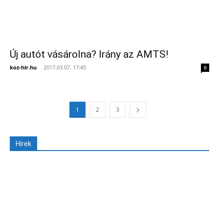
Új autót vásárolna? Irány az AMTS!
koz-hir.hu
-
2017.03.07. 17:45
0
1
2
3
Hírek