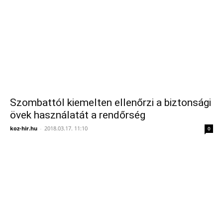
Szombattól kiemelten ellenőrzi a biztonsági
övek használatát a rendőrség
koz-hir.hu
-
2018.03.17. 11:10
0