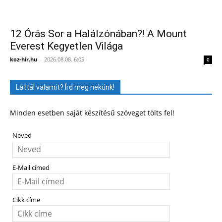
12 Órás Sor a Halálzónában?! A Mount
Everest Kegyetlen Világa
koz-hir.hu
-
2026.08.08. 6:05
0
Láttál valamit? Írd meg nekünk!
Minden esetben saját készítésű szöveget tölts fel!
Neved
E-Mail címed
Cikk címe