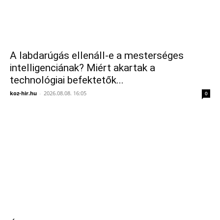
A labdarúgás ellenáll-e a mesterséges
intelligenciának? Miért akartak a
technológiai befektetők...
koz-hir.hu
-
2026.08.08. 16:05
0