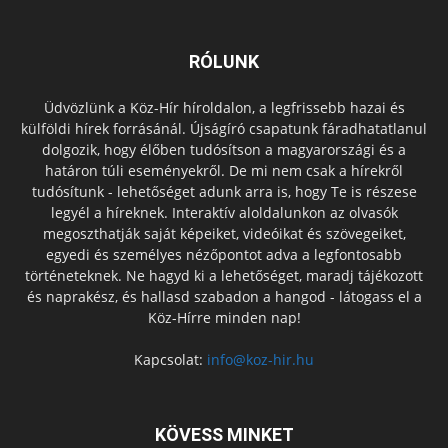
RÓLUNK
Üdvözlünk a Köz-Hír híroldalon, a legfrissebb hazai és
külföldi hírek forrásánál. Újságíró csapatunk fáradhatatlanul
dolgozik, hogy élőben tudósítson a magyarországi és a
határon túli eseményekről. De mi nem csak a hírekről
tudósítunk - lehetőséget adunk arra is, hogy Te is részese
legyél a híreknek. Interaktív aloldalunkon az olvasók
megoszthatják saját képeiket, videóikat és szövegeiket,
egyedi és személyes nézőpontot adva a legfontosabb
történeteknek. Ne hagyd ki a lehetőséget, maradj tájékozott
és naprakész, és hallasd szabadon a hangod - látogass el a
Köz-Hírre minden nap!
Kapcsolat:
info@koz-hir.hu
KÖVESS MINKET