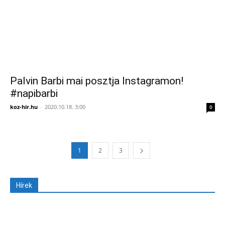
Palvin Barbi mai posztja Instagramon!
#napibarbi
koz-hir.hu
-
2020.10.18. 3:00
0
1
2
3
Hírek