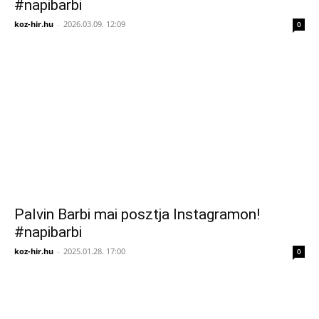
#napibarbi
koz-hir.hu
-
2026.03.09. 12:09
0
Palvin Barbi mai posztja Instagramon!
#napibarbi
koz-hir.hu
-
2025.01.28. 17:00
0