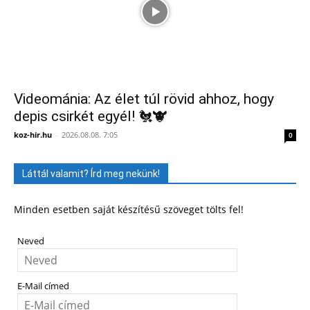
Videománia: Az élet túl rövid ahhoz, hogy
depis csirkét egyél! 🐔🐮
koz-hir.hu
-
2026.08.08. 7:05
0
Láttál valamit? Írd meg nekünk!
Minden esetben saját készítésű szöveget tölts fel!
Neved
E-Mail címed