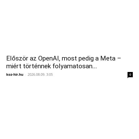
Először az OpenAI, most pedig a Meta –
miért történnek folyamatosan...
koz-hir.hu
-
2026.08.09. 3:05
0