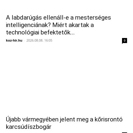
A labdarúgás ellenáll-e a mesterséges
intelligenciának? Miért akartak a
technológiai befektetők...
koz-hir.hu
-
2026.08.08. 16:05
0
Újabb vármegyében jelent meg a kőrisrontó
karcsúdíszbogár