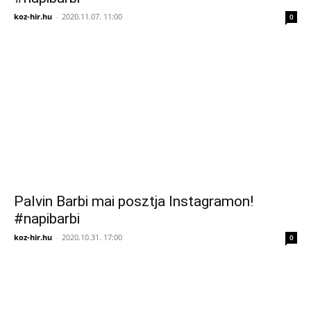
koz-hir.hu
-
2020.11.07. 11:00
0
Palvin Barbi mai posztja Instagramon!
#napibarbi
koz-hir.hu
-
2020.10.31. 17:00
0