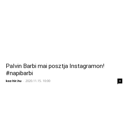
Palvin Barbi mai posztja Instagramon!
#napibarbi
koz-hir.hu
-
2020.11.15. 10:00
0