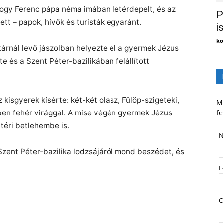
hogy Ferenc pápa néma imában letérdepelt, és az
P
ett – papok, hívők és turisták egyaránt.
i
ko
rnál levő jászolban helyezte el a gyermek Jézus
e és a Szent Péter-bazilikában felállított
isgyerek kísérte: két-két olasz, Fülöp-szigeteki,
Mi
kben fehér virággal. A mise végén gyermek Jézus
fe
 téri betlehembe is.
N
nt Péter-bazilika lodzsájáról mond beszédet, és
E
C