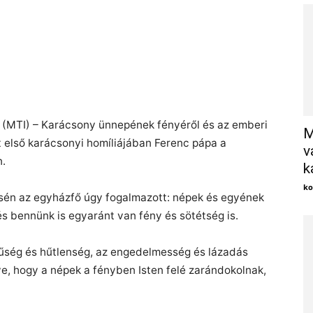
X
(MTI) – Karácsony ünnepének fényéről és az emberi
M
 első karácsonyi homíliájában Ferenc pápa a
v
n.
k
ko
én az egyházfő úgy fogalmazott: népek és egyének
s bennünk is egyaránt van fény és sötétség is.
űség és hűtlenség, az engedelmesség és lázadás
tve, hogy a népek a fényben Isten felé zarándokolnak,