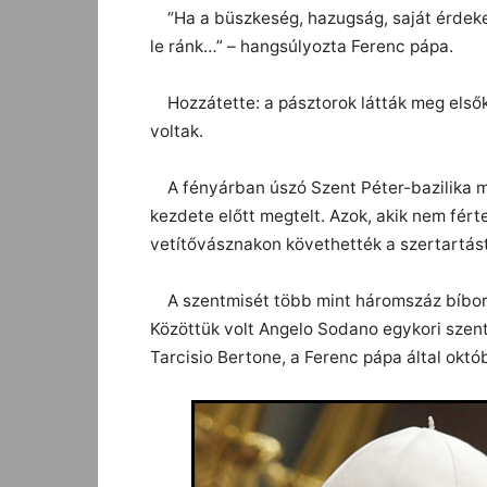
“Ha a büszkeség, hazugság, saját érdekein
le ránk…” – hangsúlyozta Ferenc pápa.
Hozzátette: a pásztorok látták meg elsőké
voltak.
A fényárban úszó Szent Péter-bazilika má
kezdete előtt megtelt. Azok, akik nem férte
vetítővásznakon követhették a szertartás
A szentmisét több mint háromszáz bíboro
Közöttük volt Angelo Sodano egykori szents
Tarcisio Bertone, a Ferenc pápa által októb