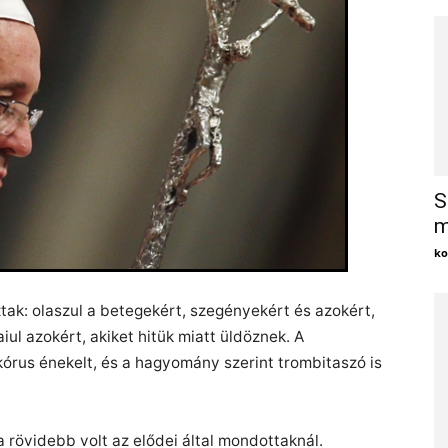
S
m
ko
k: olaszul a betegekért, szegényekért és azokért,
iul azokért, akiket hitük miatt üldöznek. A
kórus énekelt, és a hagyomány szerint trombitaszó is
rövidebb volt az elődei által mondottaknál.