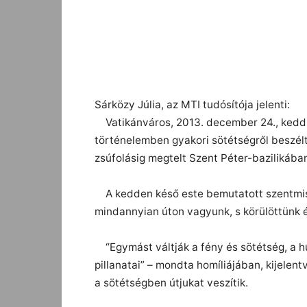
Facebook
Megosztás
Sárközy Júlia, az MTI tudósítója jelenti:
Vatikánváros, 2013. december 24., kedd 
történelemben gyakori sötétségről beszélt
zsúfolásig megtelt Szent Péter-bazilikába
A kedden késő este bemutatott szentmis
mindannyian úton vagyunk, s körülöttünk é
“Egymást váltják a fény és sötétség, a h
pillanatai” – mondta homíliájában, kijelen
a sötétségben útjukat veszítik.