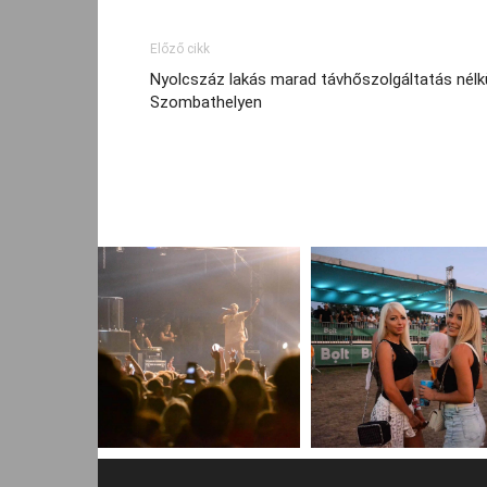
Előző cikk
Nyolcszáz lakás marad távhőszolgáltatás nélk
Szombathelyen