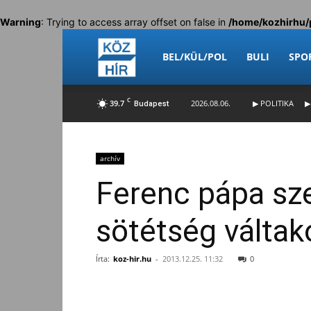
Warning
: Trying to access array offset on false in
/home/kozhirhu/
Köz-
BEL/KÜL/POL
BULI
SPO
C
39.7
2026.08.06.
▶ POLITIKA
▶
Budapest
Hír
archív
Ferenc pápa sze
sötétség váltak
Írta:
koz-hir.hu
-
2013.12.25. 11:32
0