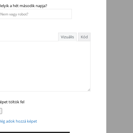
elyik a hét második napja?
Vizuális
Kód
épet töltök fel
ég adok hozzá képet