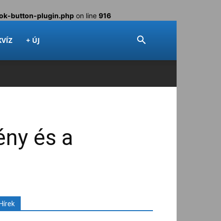
ok-button-plugin.php
on line
916
KVÍZ
+ ÚJ
ény és a
Hírek