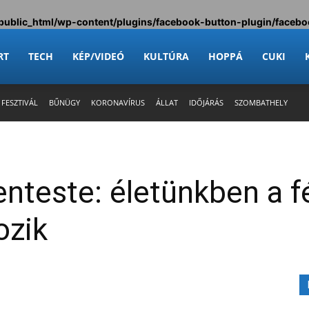
public_html/wp-content/plugins/facebook-button-plugin/facebo
RT
TECH
KÉP/VIDEÓ
KULTÚRA
HOPPÁ
CUKI
 FESZTIVÁL
BŰNÜGY
KORONAVÍRUS
ÁLLAT
IDŐJÁRÁS
SZOMBATHELY
nteste: életünkben a f
ozik