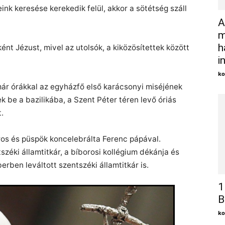
k keresése kerekedik felül, akkor a sötétség száll
A
m
h
nt Jézust, mivel az utolsók, a kiközösítettek között
i
ko
r órákkal az egyházfő első karácsonyi miséjének
k be a bazilikába, a Szent Péter téren levő óriás
t.
s és püspök koncelebrálta Ferenc pápával.
zéki államtitkár, a bíborosi kollégium dékánja és
erben leváltott szentszéki államtitkár is.
1
B
ko