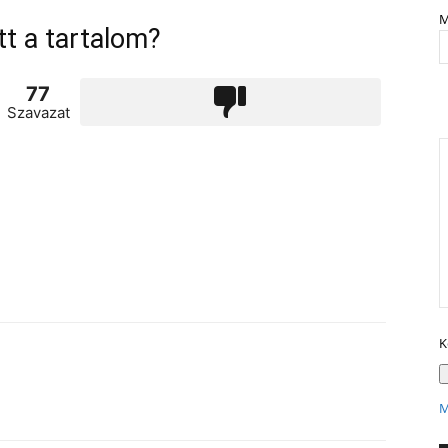
M
tt a tartalom?
77
Szavazat
K
X
M