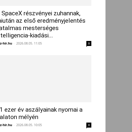
 SpaceX részvényei zuhannak,
iután az első eredményjelentés
atalmas mesterséges
ntelligencia-kiadási...
z-hir.hu
-
2026.08.05. 11:05
0
1 ezer év aszályainak nyomai a
alaton mélyén
z-hir.hu
-
2026.08.05. 10:05
0