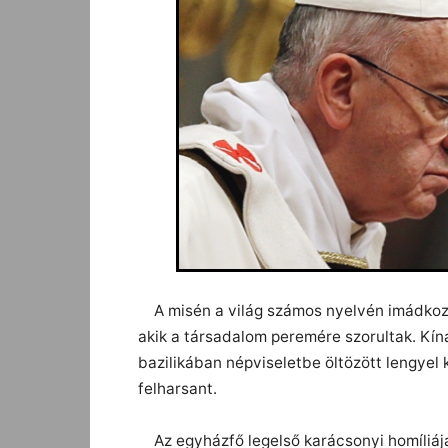
A misén a világ számos nyelvén imádkozta
akik a társadalom peremére szorultak. Kína
bazilikában népviseletbe öltözött lengyel 
felharsant.
Az egyházfő legelső karácsonyi homíliája 