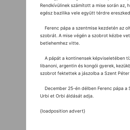
Rendkívülinek számított a mise során az, 
egész bazilika vele együtt térdre ereszked
Ferenc pápa a szentmise kezdetén az oltá
szobrát. A mise végén a szobrot kézbe vett
betlehemhez vitte.
A pápát a kontinensek képviseletében tíz k
libanoni, argentin és kongói gyerek, kezü
szobrot fektettek a jászolba a Szent Péter
December 25-én délben Ferenc pápa a Sze
Urbi et Orbi áldását adja.
{loadposition advert}