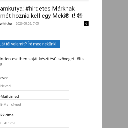
amkutya: #hirdetes Márknak
smét hoznia kell egy Meki®-t! 😄
z-hir.hu
-
2026.08.05. 7:05
0
Láttál valamit? Írd meg nekünk!
nden esetben saját készítésű szöveget tölts
l!
eved
-Mail címed
ikk címe