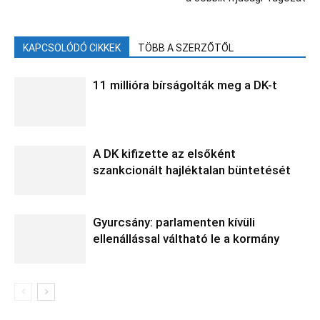
KAPCSOLÓDÓ CIKKEK
TÖBB A SZERZŐTŐL
11 millióra bírságolták meg a DK-t
A DK kifizette az elsőként
szankcionált hajléktalan büntetését
Gyurcsány: parlamenten kívüli
ellenállással váltható le a kormány