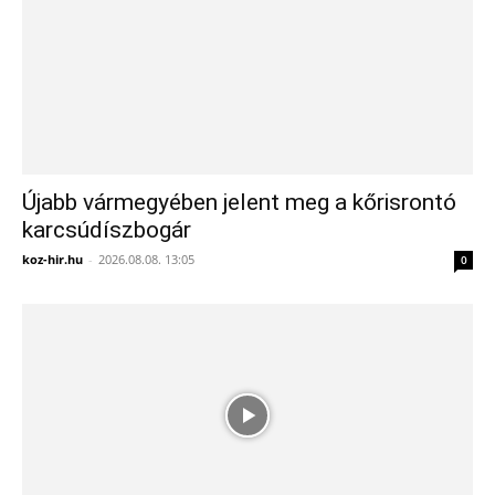
Újabb vármegyében jelent meg a kőrisrontó
karcsúdíszbogár
koz-hir.hu
-
2026.08.08. 13:05
0