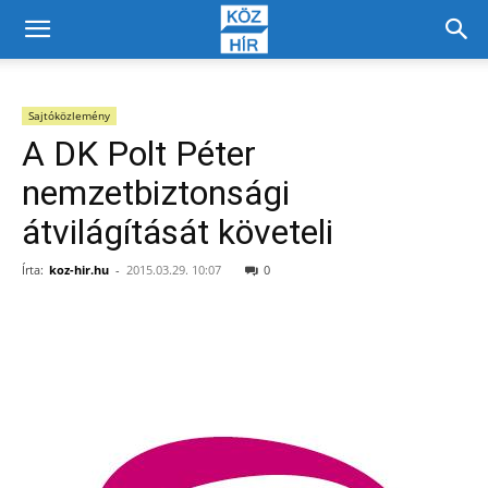
Sajtóközlemény
A DK Polt Péter
nemzetbiztonsági
átvilágítását követeli
Írta:
koz-hir.hu
-
2015.03.29. 10:07
0
Facebook
X