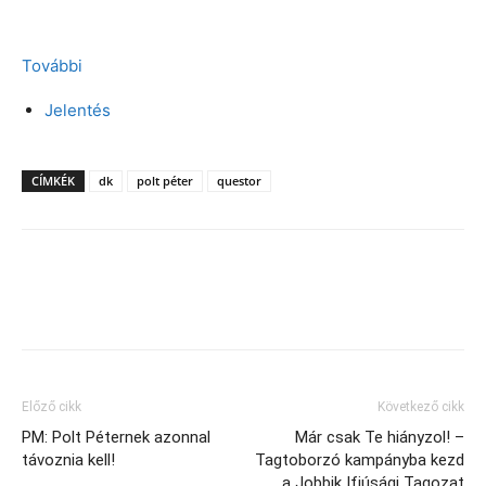
További
Jelentés
CÍMKÉK
dk
polt péter
questor
Facebook
X
Előző cikk
Következő cikk
PM: Polt Péternek azonnal
Már csak Te hiányzol! –
távoznia kell!
Tagtoborzó kampányba kezd
a Jobbik Ifjúsági Tagozat