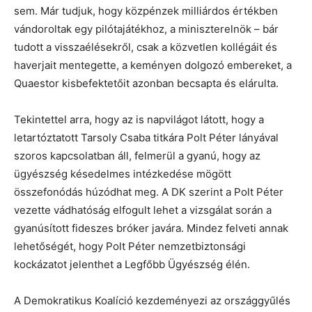
sem.
Már tudjuk, hogy közpénzek milliárdos értékben
vándoroltak egy pilótajátékhoz, a miniszterelnök – bár
tudott a visszaélésekről, csak a közvetlen kollégáit és
haverjait mentegette, a keményen dolgozó embereket, a
Quaestor kisbefektetőit azonban becsapta és elárulta.
Tekintettel arra, hogy az is napvilágot látott, hogy a
letartóztatott Tarsoly Csaba titkára Polt Péter lányával
szoros kapcsolatban áll, felmerül a gyanú, hogy az
ügyészség késedelmes intézkedése mögött
összefonódás húzódhat meg. A DK szerint a Polt Péter
vezette vádhatóság elfogult lehet a vizsgálat során a
gyanúsított fideszes bróker javára. Mindez felveti annak
lehetőségét, hogy Polt Péter nemzetbiztonsági
kockázatot jelenthet a Legfőbb Ügyészség élén.
A Demokratikus Koalíció kezdeményezi az országgyűlés