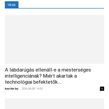
Hírek
A labdarúgás ellenáll-e a mesterséges
intelligenciának? Miért akartak a
technológiai befektetők...
koz-hir.hu
-
2026.08.08. 16:05
0