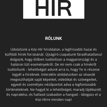
RÓLUNK
Üdvözlünk a Köz-Hír híroldalon, a legfrissebb hazai és
külföldi hírek forrásánál. Újságíró csapatunk fáradhatatlanul
dolgozik, hogy élőben tudósítson a magyarországi és a
határon túli eseményekről. De mi nem csak a hírekről
tudósítunk - lehetőséget adunk arra is, hogy Te is részese
legyél a híreknek. Interaktív aloldalunkon az olvasók
megoszthatják saját képeiket, videóikat és szövegeiket,
egyedi és személyes nézőpontot adva a legfontosabb
történeteknek. Ne hagyd ki a lehetőséget, maradj tájékozott
és naprakész, és hallasd szabadon a hangod - látogass el a
Köz-Hírre minden nap!