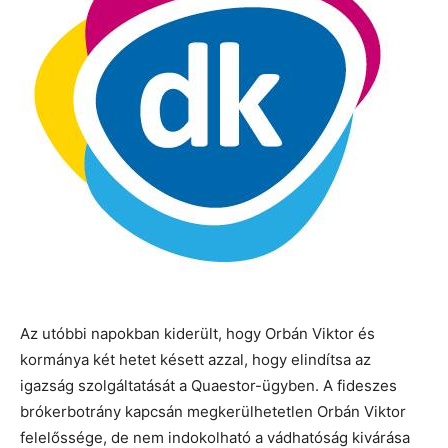
Az utóbbi napokban kiderült, hogy Orbán Viktor és
kormánya két hetet késett azzal, hogy elindítsa az
igazság szolgáltatását a Quaestor-ügyben. A fideszes
brókerbotrány kapcsán megkerülhetetlen Orbán Viktor
felelőssége, de nem indokolható a vádhatóság kivárása