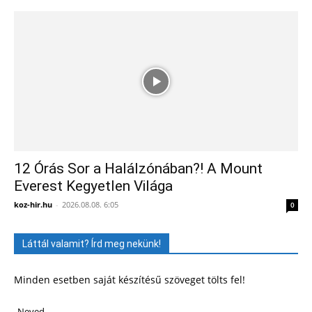
12 Órás Sor a Halálzónában?! A Mount
Everest Kegyetlen Világa
koz-hir.hu
-
2026.08.08. 6:05
0
Láttál valamit? Írd meg nekünk!
Minden esetben saját készítésű szöveget tölts fel!
Neved