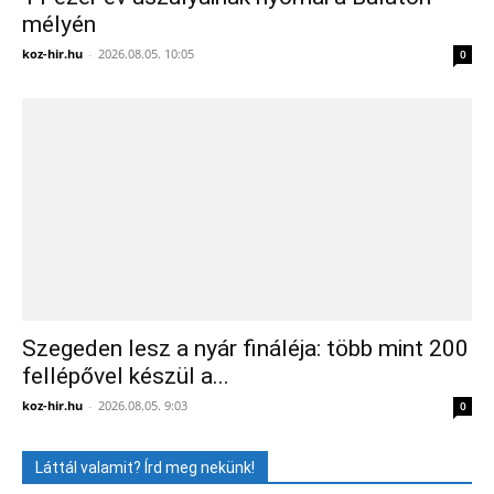
mélyén
koz-hir.hu
-
2026.08.05. 10:05
0
Szegeden lesz a nyár fináléja: több mint 200
fellépővel készül a...
koz-hir.hu
-
2026.08.05. 9:03
0
Láttál valamit? Írd meg nekünk!