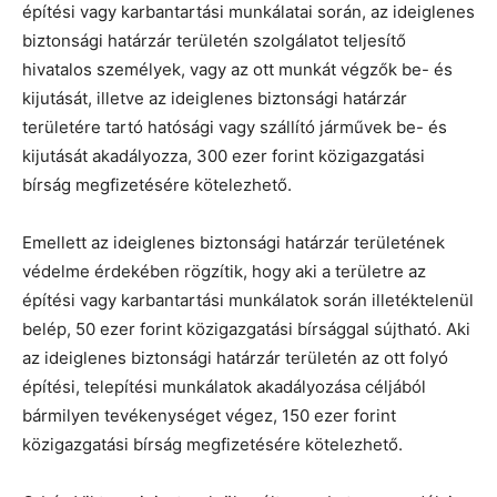
építési vagy karbantartási munkálatai során, az ideiglenes
biztonsági határzár területén szolgálatot teljesítő
hivatalos személyek, vagy az ott munkát végzők be- és
kijutását, illetve az ideiglenes biztonsági határzár
területére tartó hatósági vagy szállító járművek be- és
kijutását akadályozza, 300 ezer forint közigazgatási
bírság megfizetésére kötelezhető.
Emellett az ideiglenes biztonsági határzár területének
védelme érdekében rögzítik, hogy aki a területre az
építési vagy karbantartási munkálatok során illetéktelenül
belép, 50 ezer forint közigazgatási bírsággal sújtható. Aki
az ideiglenes biztonsági határzár területén az ott folyó
építési, telepítési munkálatok akadályozása céljából
bármilyen tevékenységet végez, 150 ezer forint
közigazgatási bírság megfizetésére kötelezhető.