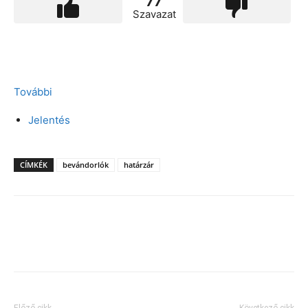
77
Szavazat
További
Jelentés
CÍMKÉK
bevándorlók
határzár
Facebook
X