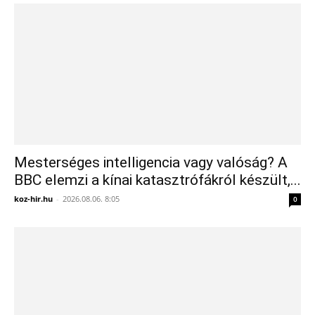
Mesterséges intelligencia vagy valóság? A
BBC elemzi a kínai katasztrófákról készült,...
koz-hir.hu
-
2026.08.06. 8:05
0