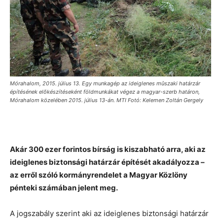
Mórahalom, 2015. július 13. Egy munkagép az ideiglenes mûszaki határzár
építésének elõkészítéseként földmunkákat végez a magyar-szerb határon,
Mórahalom közelében 2015. július 13-án. MTI Fotó: Kelemen Zoltán Gergely
Akár 300 ezer forintos bírság is kiszabható arra, aki az
ideiglenes biztonsági határzár építését akadályozza –
az erről szóló kormányrendelet a Magyar Közlöny
pénteki számában jelent meg.
A jogszabály szerint aki az ideiglenes biztonsági határzár