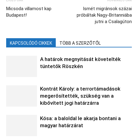
Előző cikk
Következő cikk
Micsoda villamost kap
Ismét migránsok százai
Budapest!
próbáltak Nagy-Britanniába
jutni a Csalagúton
KAPCSOLÓDÓ CIKKEK
TÖBB A SZERZŐTŐL
A határok megnyitását követelték
tüntetők Röszkén
Kontrát Károly: a terrortámadások
megerősítették, szükség van a
kibővített jogi határzárra
Kósa: a baloldal le akarja bontani a
magyar határzárat