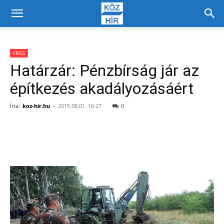
FRISS
Határzár: Pénzbírság jár az
építkezés akadályozásáért
Írta:
koz-hir.hu
-
2015.08.01. 16:27
0
Facebook
X