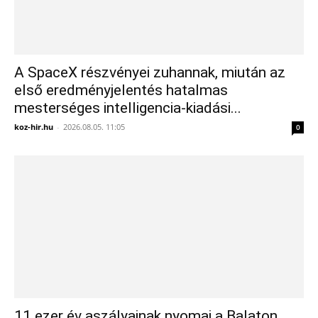
A SpaceX részvényei zuhannak, miután az
első eredményjelentés hatalmas
mesterséges intelligencia-kiadási...
koz-hir.hu
-
2026.08.05. 11:05
0
11 ezer év aszályainak nyomai a Balaton