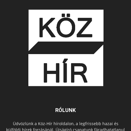
RÓLUNK
Üdvözlünk a Köz-Hír híroldalon, a legfrissebb hazai és
külföldi hírek forrásánál. Újságíró csapatunk fáradhatatlanul