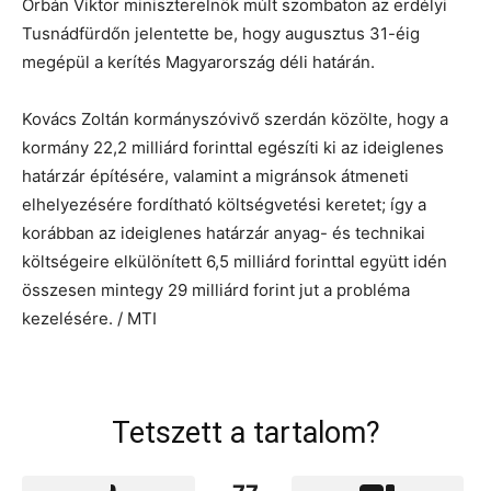
Orbán Viktor miniszterelnök múlt szombaton az erdélyi
Tusnádfürdőn jelentette be, hogy augusztus 31-éig
megépül a kerítés Magyarország déli határán.
Kovács Zoltán kormányszóvivő szerdán közölte, hogy a
kormány 22,2 milliárd forinttal egészíti ki az ideiglenes
határzár építésére, valamint a migránsok átmeneti
elhelyezésére fordítható költségvetési keretet; így a
korábban az ideiglenes határzár anyag- és technikai
költségeire elkülönített 6,5 milliárd forinttal együtt idén
összesen mintegy 29 milliárd forint jut a probléma
kezelésére. / MTI
Tetszett a tartalom?