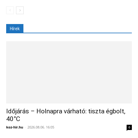
Hírek
Időjárás – Holnapra várható: tiszta égbolt,
40°C
koz-hir.hu
-
2026.08.06. 16:05
0