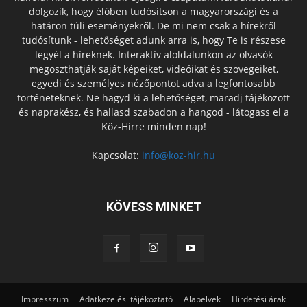
dolgozik, hogy élőben tudósítson a magyarországi és a
határon túli eseményekről. De mi nem csak a hírekről
tudósítunk - lehetőséget adunk arra is, hogy Te is részese
legyél a híreknek. Interaktív aloldalunkon az olvasók
megoszthatják saját képeiket, videóikat és szövegeiket,
egyedi és személyes nézőpontot adva a legfontosabb
történeteknek. Ne hagyd ki a lehetőséget, maradj tájékozott
és naprakész, és hallasd szabadon a hangod - látogass el a
Köz-Hírre minden nap!
Kapcsolat:
info@koz-hir.hu
KÖVESS MINKET
Impresszum
Adatkezelési tájékoztató
Alapelvek
Hirdetési árak