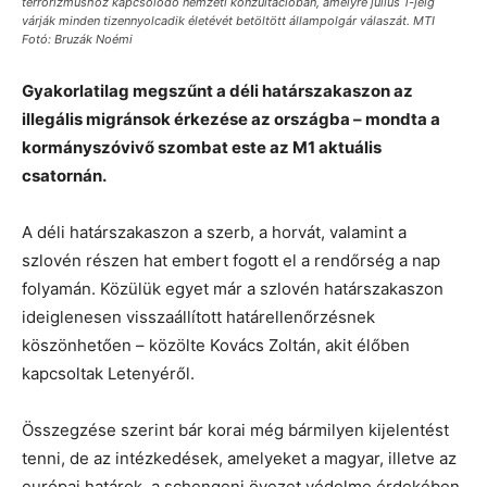
terrorizmushoz kapcsolódó nemzeti konzultációban, amelyre július 1-jéig
várják minden tizennyolcadik életévét betöltött állampolgár válaszát. MTI
Fotó: Bruzák Noémi
Gyakorlatilag megszűnt a déli határszakaszon az
illegális migránsok érkezése az országba – mondta a
kormányszóvivő szombat este az M1 aktuális
csatornán.
A déli határszakaszon a szerb, a horvát, valamint a
szlovén részen hat embert fogott el a rendőrség a nap
folyamán. Közülük egyet már a szlovén határszakaszon
ideiglenesen visszaállított határellenőrzésnek
köszönhetően – közölte Kovács Zoltán, akit élőben
kapcsoltak Letenyéről.
Összegzése szerint bár korai még bármilyen kijelentést
tenni, de az intézkedések, amelyeket a magyar, illetve az
európai határok, a schengeni övezet védelme érdekében