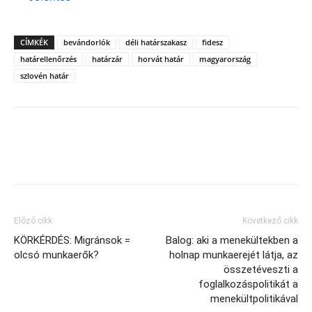
CÍMKÉK
bevándorlók
déli határszakasz
fidesz
határellenőrzés
határzár
horvát határ
magyarország
szlovén határ
Facebook
X
Előző cikk
Következő cikk
KÖRKÉRDÉS: Migránsok =
Balog: aki a menekültekben a
olcsó munkaerők?
holnap munkaerejét látja, az
összetéveszti a
foglalkozáspolitikát a
menekültpolitikával