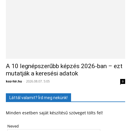
A 10 legnépszerűbb képzés 2026-ban – ezt
mutatják a keresési adatok
koz-hir.hu
-
2026.08.07. 5:05
0
Láttál valamit? Írd meg nekünk!
Minden esetben saját készítésű szöveget tölts fel!
Neved