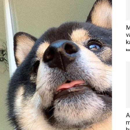
M
v
k
ko
A
m
h