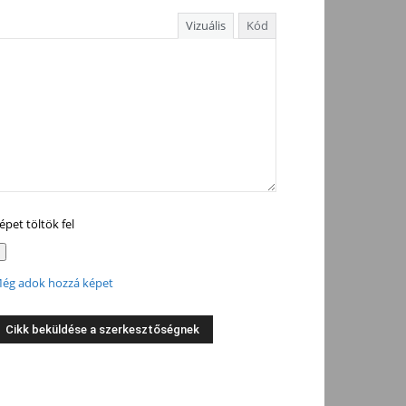
Vizuális
Kód
épet töltök fel
ég adok hozzá képet