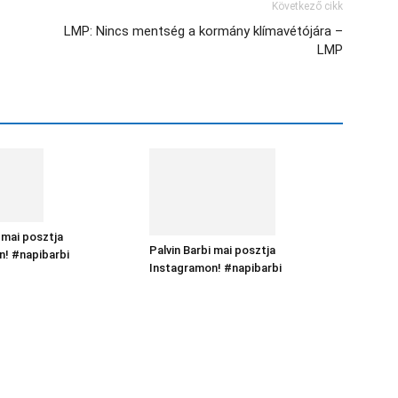
Következő cikk
LMP: Nincs mentség a kormány klímavétójára –
LMP
 mai posztja
Palvin Barbi mai posztja
n! #napibarbi
Instagramon! #napibarbi