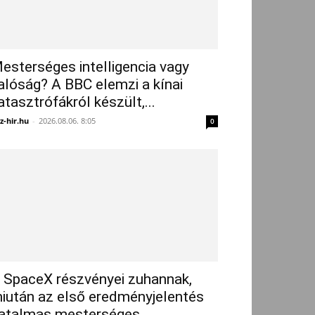
esterséges intelligencia vagy
alóság? A BBC elemzi a kínai
atasztrófákról készült,...
z-hir.hu
-
2026.08.06. 8:05
0
 SpaceX részvényei zuhannak,
iután az első eredményjelentés
atalmas mesterséges