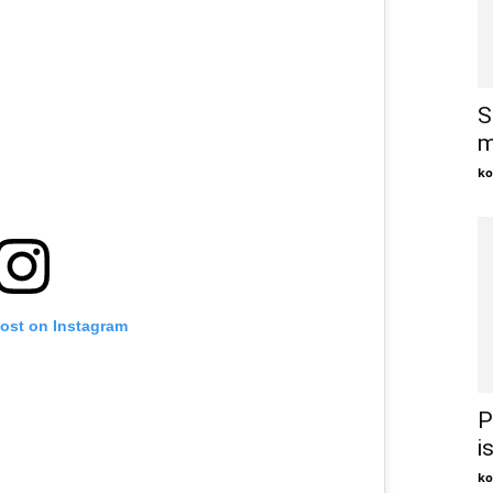
S
m
ko
post on Instagram
P
i
ko