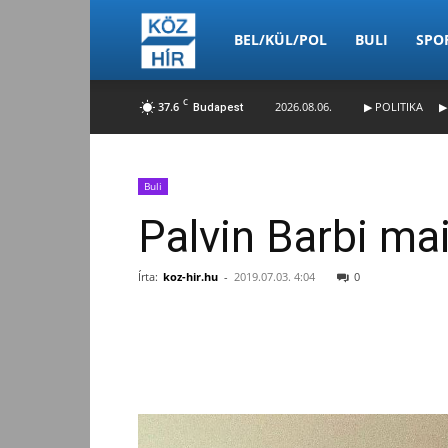
Köz-
BEL/KÜL/POL
BULI
SPO
C
37.6
2026.08.06.
▶ POLITIKA
▶
Budapest
Hír
Buli
Palvin Barbi ma
Írta:
koz-hir.hu
-
2019.07.03. 4:04
0
Facebook
Megosztás