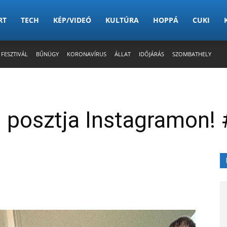
RT
TECH
KÉP/VIDEÓ
KULTÚRA
HOPPÁ
CUKI
 FESZTIVÁL
BŰNÜGY
KORONAVÍRUS
ÁLLAT
IDŐJÁRÁS
SZOMBATHELY
i posztja Instagramon! 
X