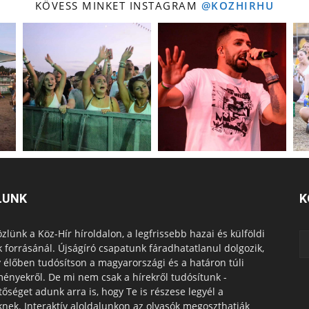
KÖVESS MINKET INSTAGRAM
@KOZHIRHU
LUNK
K
zlünk a Köz-Hír híroldalon, a legfrissebb hazai és külföldi
k forrásánál. Újságíró csapatunk fáradhatatlanul dolgozik,
 élőben tudósítson a magyarországi és a határon túli
ényekről. De mi nem csak a hírekről tudósítunk -
tőséget adunk arra is, hogy Te is részese legyél a
knek. Interaktív aloldalunkon az olvasók megoszthatják