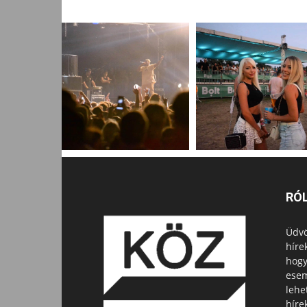
RÓ
Üdvö
híre
hogy
esem
lehe
híre