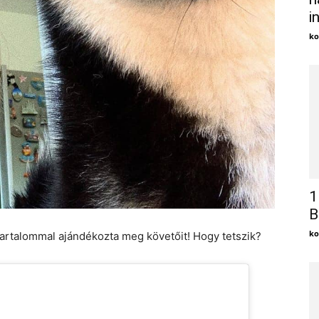
i
ko
1
B
ko
tartalommal ajándékozta meg követőit! Hogy tetszik?