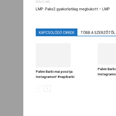
Előző cikk
LMP: Paks2 gyakorlatilag megbukott – LMP
KAPCSOLÓDÓ CIKKEK
TÖBB A SZERZŐTŐL
Palvin Barbi
Palvin Barbi mai posztja
Instagramo
Instagramon! #napibarbi