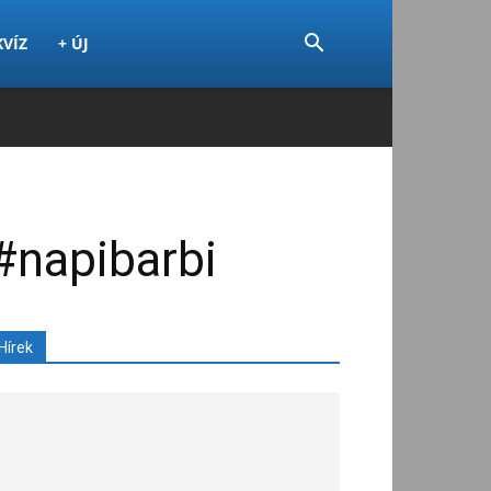
KVÍZ
+ ÚJ
#napibarbi
Hírek