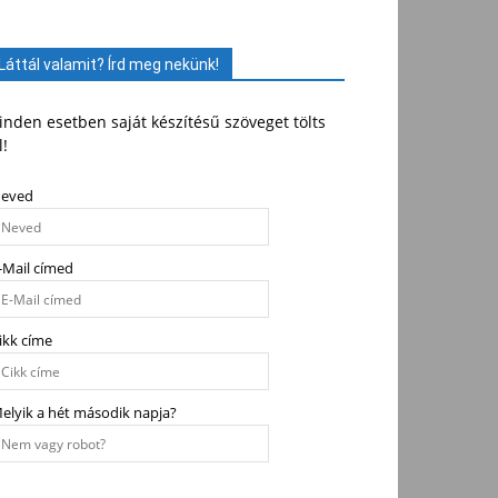
Láttál valamit? Írd meg nekünk!
nden esetben saját készítésű szöveget tölts
l!
eved
-Mail címed
ikk címe
elyik a hét második napja?