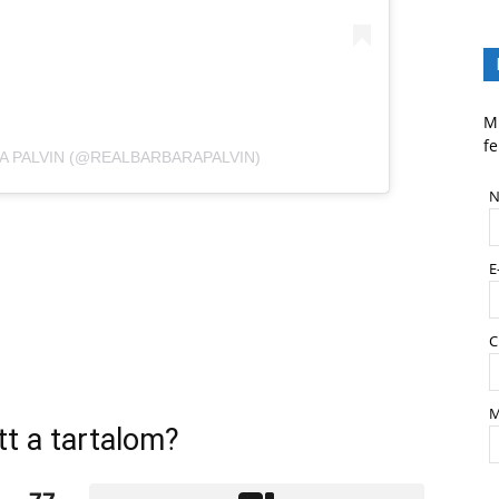
Mi
fe
A PALVIN (@REALBARBARAPALVIN)
N
E
C
M
tt a tartalom?