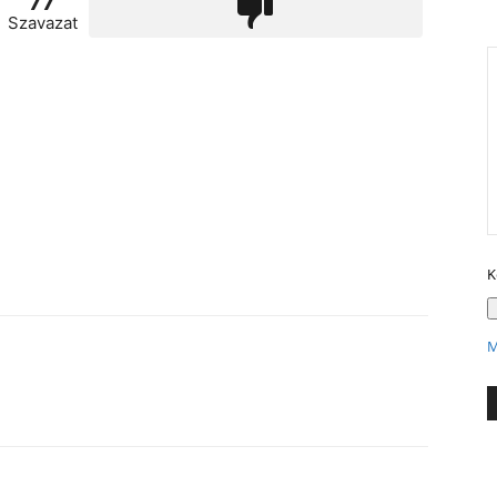
77
Szavazat
K
M
X