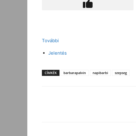
További
Jelentés
CÍMKÉK
barbarapalvin
napibarbi
szepseg
Facebook
Megosztás