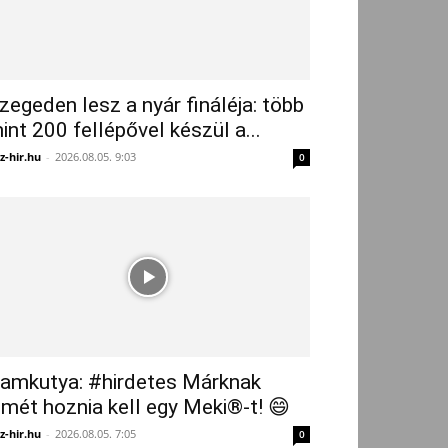
zegeden lesz a nyár fináléja: több
int 200 fellépővel készül a...
z-hir.hu
-
2026.08.05. 9:03
0
amkutya: #hirdetes Márknak
smét hoznia kell egy Meki®-t! 😄
z-hir.hu
-
2026.08.05. 7:05
0