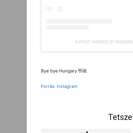
A POST SHARED BY BARBAR
Bye bye Hungary 👋🏼
Forrás: Instagram
Tetsze