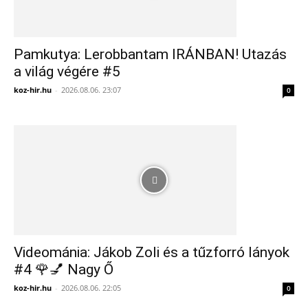
Pamkutya: Lerobbantam IRÁNBAN! Utazás
a világ végére #5
koz-hir.hu
-
2026.08.06. 23:07
0
Videománia: Jákob Zoli és a tűzforró lányok
#4 🌹💅 Nagy Ő
koz-hir.hu
-
2026.08.06. 22:05
0