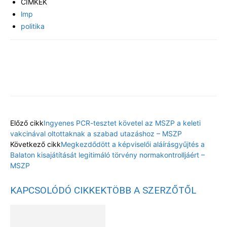
CÍMKÉK
lmp
politika
Facebook
X
Előző cikk
Ingyenes PCR-tesztet követel az MSZP a keleti
vakcinával oltottaknak a szabad utazáshoz – MSZP
Következő cikk
Megkezdődött a képviselői aláírásgyűjtés a
Balaton kisajátítását legitimáló törvény normakontrolljáért –
MSZP
KAPCSOLÓDÓ CIKKEK
TÖBB A SZERZŐTŐL