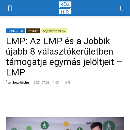
Bel/Kül/Pol
Politika
Sajtóközlemény
LMP: Az LMP és a Jobbik
újabb 8 választókerületben
támogatja egymás jelöltjeit –
LMP
Írta:
koz-hir.hu
-
2021.07.02. 11:00
0
Facebook
X