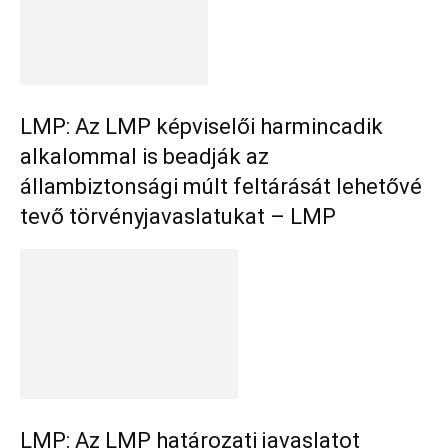
LMP: Az LMP képviselői harmincadik
alkalommal is beadják az
állambiztonsági múlt feltárását lehetővé
tevő törvényjavaslatukat – LMP
LMP: Az LMP határozati javaslatot