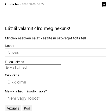
koz-hir.hu
-
2026.08.06. 16:05
0
Láttál valamit? Írd meg nekünk!
Minden esetben saját készítésű szöveget tölts fel!
Neved
E-Mail címed
Cikk címe
Melyik a hét második napja?
Vizuális
Kód