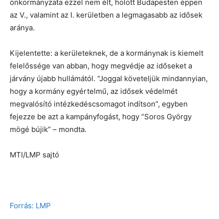
önkormányzata ezzel nem élt, holott Budapesten éppen
az V., valamint az I. kerületben a legmagasabb az idősek
aránya.
Kijelentette: a kerületeknek, de a kormánynak is kiemelt
felelőssége van abban, hogy megvédje az időseket a
járvány újabb hullámától. “Joggal követeljük mindannyian,
hogy a kormány egyértelmű, az idősek védelmét
megvalósító intézkedéscsomagot indítson”, egyben
fejezze be azt a kampányfogást, hogy “Soros György
mögé bújik” – mondta.
MTI/LMP sajtó
Forrás: LMP