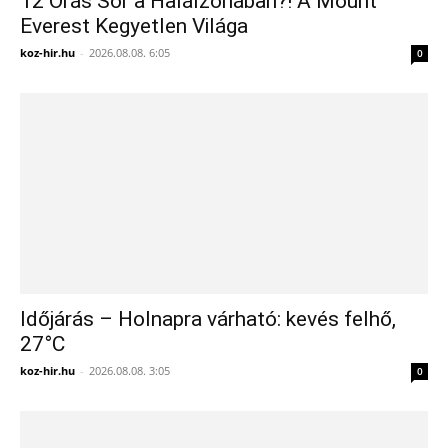
12 Órás Sor a Halálzónában?! A Mount
Everest Kegyetlen Világa
koz-hir.hu
-
2026.08.08. 6:05
0
Időjárás – Holnapra várható: kevés felhő,
27°C
koz-hir.hu
-
2026.08.08. 3:05
0