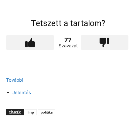
Tetszett a tartalom?
77
Szavazat
További
Jelentés
CÍMKÉK
lmp
politika