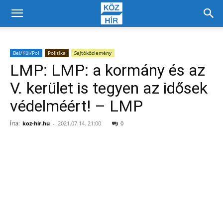
Bel/Kül/Pol
Politika
Sajtóközlemény
LMP: LMP: a kormány és az
V. kerület is tegyen az idősek
védelméért! – LMP
Írta:
koz-hir.hu
-
2021.07.14. 21:00
0
Facebook
X