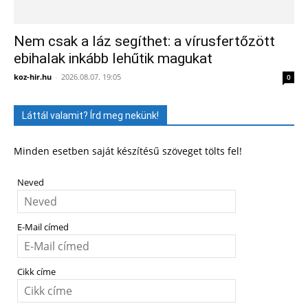
Nem csak a láz segíthet: a vírusfertőzött
ebihalak inkább lehűtik magukat
koz-hir.hu
-
2026.08.07. 19:05
0
Láttál valamit? Írd meg nekünk!
Minden esetben saját készítésű szöveget tölts fel!
Neved
E-Mail címed
Cikk címe