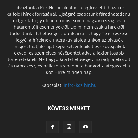
Üdvözlünk a Köz-Hír híroldalon, a legfrissebb hazai és
külföldi hírek forrásánál. Újságíró csapatunk fáradhatatlanul
dolgozik, hogy élőben tudósítson a magyarországi és a
határon túli eseményekről. De mi nem csak a hírekről
tudósítunk - lehetőséget adunk arra is, hogy Te is részese
legyél a híreknek. Interaktív aloldalunkon az olvasók
megoszthatják saját képeiket, videóikat és szövegeiket,
egyedi és személyes nézőpontot adva a legfontosabb
történeteknek. Ne hagyd ki a lehetőséget, maradj tájékozott
és naprakész, és hallasd szabadon a hangod - látogass el a
Köz-Hírre minden nap!
Kapcsolat:
info@koz-hir.hu
KÖVESS MINKET