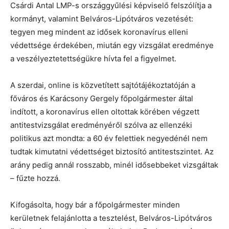
Csárdi Antal LMP-s országgyűlési képviselő felszólítja a
kormányt, valamint Belváros-Lipótváros vezetését:
tegyen meg mindent az idősek koronavírus elleni
védettsége érdekében, miután egy vizsgálat eredménye
a veszélyeztetettségükre hívta fel a figyelmet.
A szerdai, online is közvetített sajtótájékoztatóján a
főváros és Karácsony Gergely főpolgármester által
indított, a koronavírus ellen oltottak körében végzett
antitestvizsgálat eredményéről szólva az ellenzéki
politikus azt mondta: a 60 év felettiek negyedénél nem
tudtak kimutatni védettséget biztosító antitestszintet. Az
arány pedig annál rosszabb, minél idősebbeket vizsgáltak
– fűzte hozzá.
Kifogásolta, hogy bár a főpolgármester minden
kerületnek felajánlotta a tesztelést, Belváros-Lipótváros