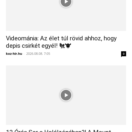
Videománia: Az élet túl rövid ahhoz, hogy
depis csirkét egyél! 🐔🐮
koz-hir.hu
-
2026.08.08. 7:05
0