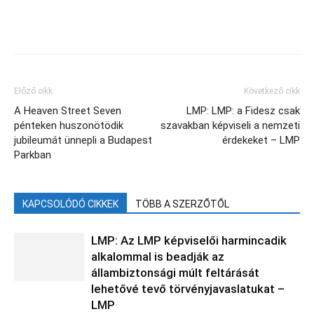
Facebook
X
Előző cikk
Következő cikk
A Heaven Street Seven
LMP: LMP: a Fidesz csak
pénteken huszonötödik
szavakban képviseli a nemzeti
jubileumát ünnepli a Budapest
érdekeket – LMP
Parkban
KAPCSOLÓDÓ CIKKEK
TÖBB A SZERZŐTŐL
LMP: Az LMP képviselői harmincadik
alkalommal is beadják az
állambiztonsági múlt feltárását
lehetővé tevő törvényjavaslatukat –
LMP