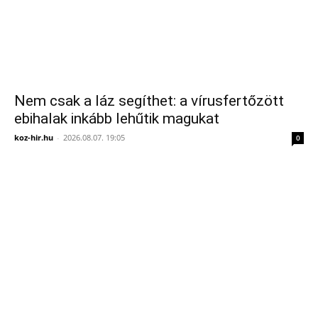
Nem csak a láz segíthet: a vírusfertőzött
ebihalak inkább lehűtik magukat
koz-hir.hu
-
2026.08.07. 19:05
0