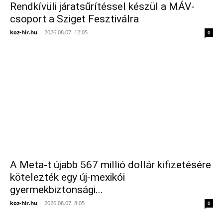
Rendkívüli járatsűrítéssel készül a MÁV-
csoport a Sziget Fesztiválra
koz-hir.hu
-
2026.08.07. 12:05
0
A Meta-t újabb 567 millió dollár kifizetésére
kötelezték egy új-mexikói
gyermekbiztonsági...
koz-hir.hu
-
2026.08.07. 8:05
0