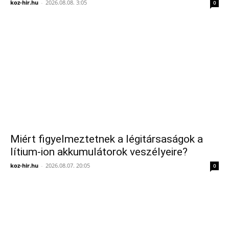
koz-hir.hu
-
2026.08.08. 3:05
0
Miért figyelmeztetnek a légitársaságok a
lítium-ion akkumulátorok veszélyeire?
koz-hir.hu
-
2026.08.07. 20:05
0