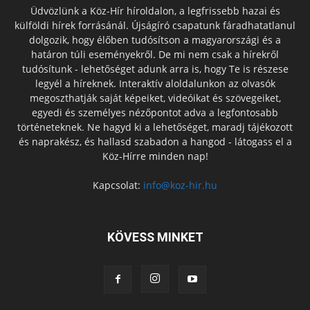
Üdvözlünk a Köz-Hír híroldalon, a legfrissebb hazai és
külföldi hírek forrásánál. Újságíró csapatunk fáradhatatlanul
dolgozik, hogy élőben tudósítson a magyarországi és a
határon túli eseményekről. De mi nem csak a hírekről
tudósítunk - lehetőséget adunk arra is, hogy Te is részese
legyél a híreknek. Interaktív aloldalunkon az olvasók
megoszthatják saját képeiket, videóikat és szövegeiket,
egyedi és személyes nézőpontot adva a legfontosabb
történeteknek. Ne hagyd ki a lehetőséget, maradj tájékozott
és naprakész, és hallasd szabadon a hangod - látogass el a
Köz-Hírre minden nap!
Kapcsolat:
info@koz-hir.hu
KÖVESS MINKET