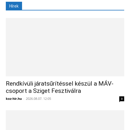
Hírek
Rendkívüli járatsűrítéssel készül a MÁV-
csoport a Sziget Fesztiválra
koz-hir.hu
-
2026.08.07. 12:05
0