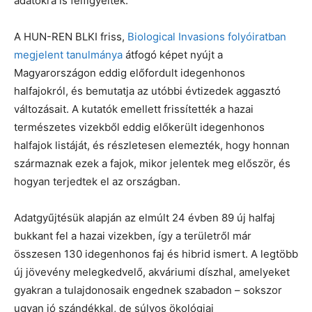
adatokra is felfigyeltek.
A HUN-REN BLKI friss,
Biological Invasions folyóiratban
megjelent tanulmánya
átfogó képet nyújt a
Magyarországon eddig előfordult idegenhonos
halfajokról, és bemutatja az utóbbi évtizedek aggasztó
változásait. A kutatók emellett frissítették a hazai
természetes vizekből eddig előkerült idegenhonos
halfajok listáját, és részletesen elemezték, hogy honnan
származnak ezek a fajok, mikor jelentek meg először, és
hogyan terjedtek el az országban.
Adatgyűjtésük alapján az elmúlt 24 évben 89 új halfaj
bukkant fel a hazai vizekben, így a területről már
összesen 130 idegenhonos faj és hibrid ismert. A legtöbb
új jövevény melegkedvelő, akváriumi díszhal, amelyeket
gyakran a tulajdonosaik engednek szabadon – sokszor
ugyan jó szándékkal, de súlyos ökológiai