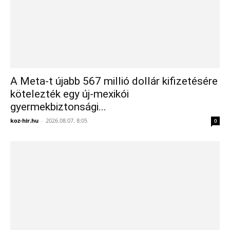
A Meta-t újabb 567 millió dollár kifizetésére
kötelezték egy új-mexikói
gyermekbiztonsági...
koz-hir.hu
-
2026.08.07. 8:05
0