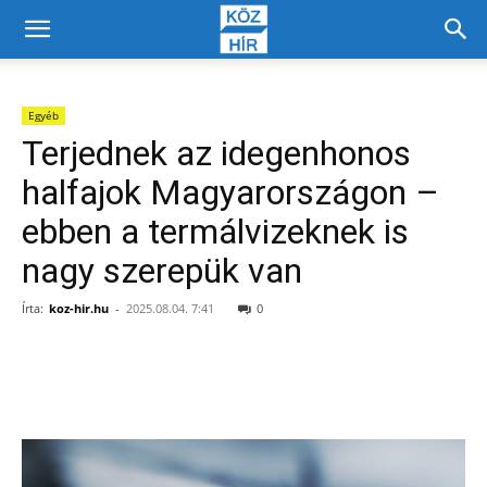
Egyéb
Terjednek az idegenhonos
halfajok Magyarországon –
ebben a termálvizeknek is
nagy szerepük van
Írta:
koz-hir.hu
-
2025.08.04. 7:41
0
Facebook
X