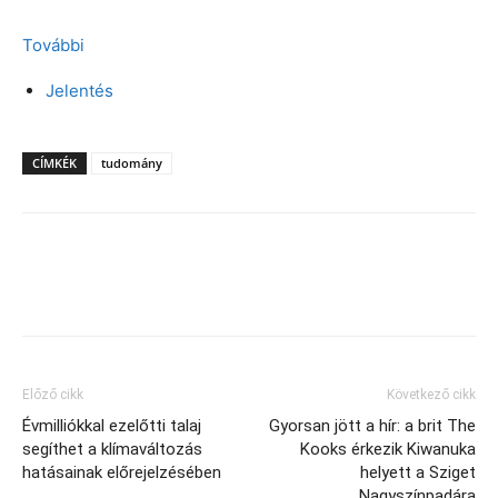
További
Jelentés
CÍMKÉK
tudomány
Facebook
X
Előző cikk
Következő cikk
Évmilliókkal ezelőtti talaj
Gyorsan jött a hír: a brit The
segíthet a klímaváltozás
Kooks érkezik Kiwanuka
hatásainak előrejelzésében
helyett a Sziget
Nagyszínpadára