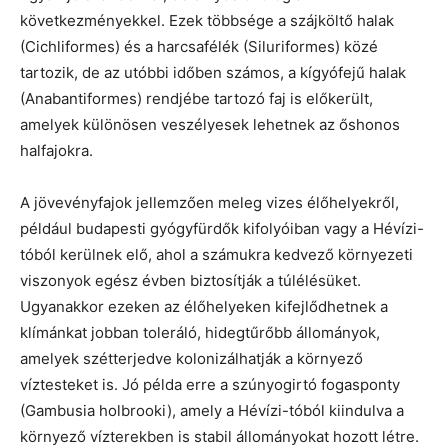
következményekkel. Ezek többsége a szájköltő halak
(Cichliformes) és a harcsafélék (Siluriformes) közé
tartozik, de az utóbbi időben számos, a kígyófejű halak
(Anabantiformes) rendjébe tartozó faj is előkerült,
amelyek különösen veszélyesek lehetnek az őshonos
halfajokra.
A jövevényfajok jellemzően meleg vizes élőhelyekről,
például budapesti gyógyfürdők kifolyóiban vagy a Hévízi-
tóból kerülnek elő, ahol a számukra kedvező környezeti
viszonyok egész évben biztosítják a túlélésüket.
Ugyanakkor ezeken az élőhelyeken kifejlődhetnek a
klímánkat jobban toleráló, hidegtűrőbb állományok,
amelyek szétterjedve kolonizálhatják a környező
víztesteket is. Jó példa erre a szúnyogirtó fogasponty
(Gambusia holbrooki), amely a Hévízi-tóból kiindulva a
környező vízterekben is stabil állományokat hozott létre.