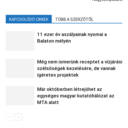
KAPCSOLÓDÓ CIKKEK
TÖBB A SZERZŐTŐL
11 ezer év aszályainak nyomai a
Balaton mélyén
Még nem ismerünk receptet a vízjárási
szélsőségek kezelésére, de vannak
ígéretes projektek
Már októberben létrejöhet az
egységes magyar kutatóhálózat az
MTA alatt