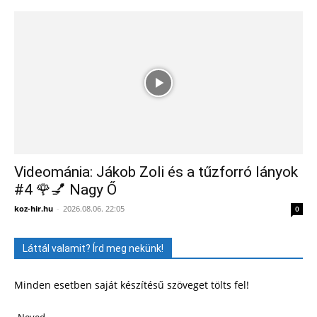
Videománia: Jákob Zoli és a tűzforró lányok
#4 🌹💅 Nagy Ő
koz-hir.hu
-
2026.08.06. 22:05
0
Láttál valamit? Írd meg nekünk!
Minden esetben saját készítésű szöveget tölts fel!