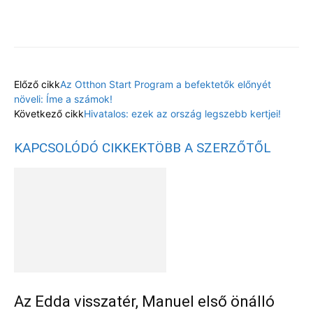
Facebook
X
Előző cikk
Az Otthon Start Program a befektetők előnyét
növeli: Íme a számok!
Következő cikk
Hivatalos: ezek az ország legszebb kertjei!
KAPCSOLÓDÓ CIKKEK
TÖBB A SZERZŐTŐL
Az Edda visszatér, Manuel első önálló