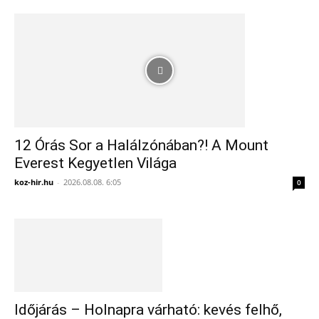
12 Órás Sor a Halálzónában?! A Mount
Everest Kegyetlen Világa
koz-hir.hu
-
2026.08.08. 6:05
0
Időjárás – Holnapra várható: kevés felhő,