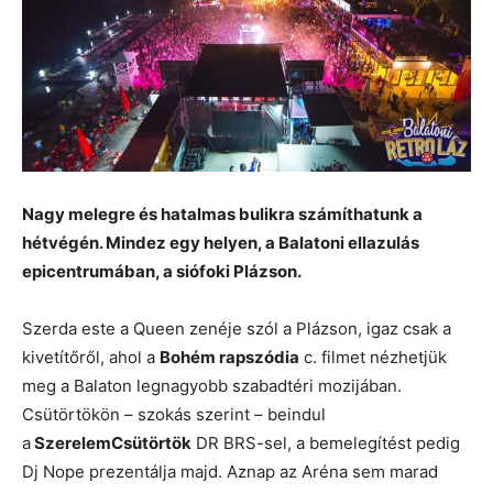
Nagy melegre és hatalmas bulikra számíthatunk a
hétvégén. Mindez egy helyen, a Balatoni ellazulás
epicentrumában, a siófoki Plázson.
Szerda este a Queen zenéje szól a Plázson, igaz csak a
kivetítőről, ahol a
Bohém rapszódia
c. filmet nézhetjük
meg a Balaton legnagyobb szabadtéri mozijában.
Csütörtökön – szokás szerint – beindul
a
SzerelemCsütörtök
DR BRS-sel, a bemelegítést pedig
Dj Nope prezentálja majd. Aznap az Aréna sem marad