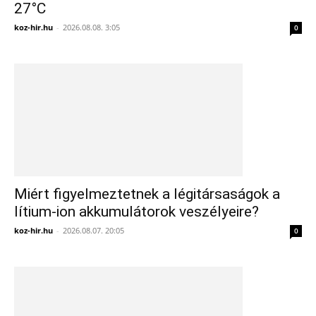
27°C
koz-hir.hu
-
2026.08.08. 3:05
0
Miért figyelmeztetnek a légitársaságok a
lítium-ion akkumulátorok veszélyeire?
koz-hir.hu
-
2026.08.07. 20:05
0