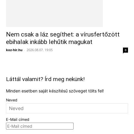
Nem csak a láz segíthet: a vírusfertőzött
ebihalak inkább lehűtik magukat
koz-hir.hu
-
2026.08.07. 19:05
0
Láttál valamit? Írd meg nekünk!
Minden esetben saját készítésű szöveget tölts fel!
Neved
E-Mail címed