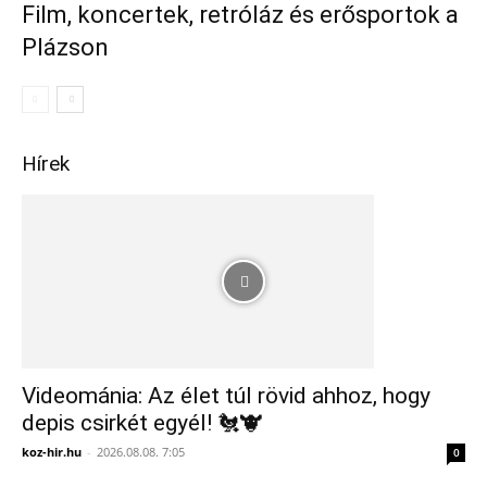
Film, koncertek, retróláz és erősportok a
Plázson
Hírek
Videománia: Az élet túl rövid ahhoz, hogy
depis csirkét egyél! 🐔🐮
koz-hir.hu
-
2026.08.08. 7:05
0