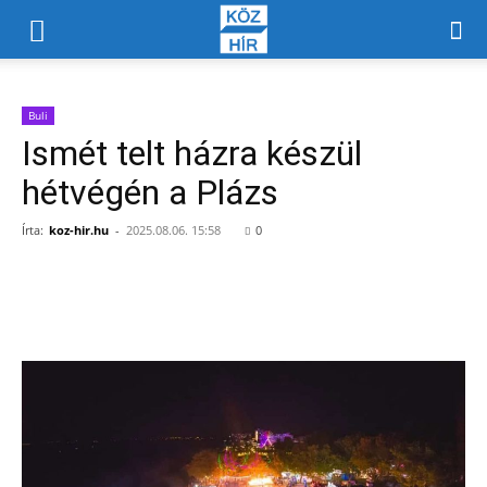
Buli
Ismét telt házra készül
hétvégén a Plázs
Írta:
koz-hir.hu
-
2025.08.06. 15:58
0
Facebook
X