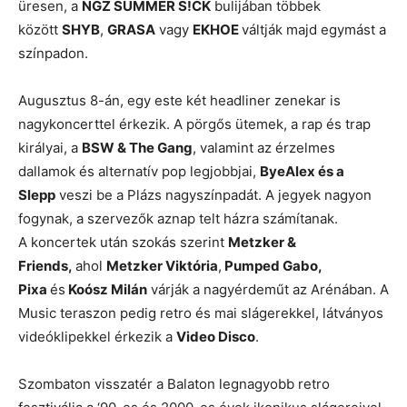
üresen, a
NGZ SUMMER S!CK
bulijában többek
között
SHYB
,
GRASA
vagy
EKHOE
váltják majd egymást a
színpadon.
Augusztus 8-án, egy este két headliner zenekar is
nagykoncerttel érkezik. A pörgős ütemek, a rap és trap
királyai, a
BSW & The Gang
, valamint az érzelmes
dallamok és alternatív pop legjobbjai,
ByeAlex és a
Slepp
veszi be a Plázs nagyszínpadát. A jegyek nagyon
fogynak, a szervezők aznap telt házra számítanak.
A koncertek után szokás szerint
Metzker &
Friends,
ahol
Metzker Viktória
,
Pumped Gabo,
Pixa
és
Koósz Milán
várják a nagyérdeműt az Arénában. A
Music teraszon pedig retro és mai slágerekkel, látványos
videóklipekkel érkezik a
Video Disco
.
Szombaton visszatér a Balaton legnagyobb retro