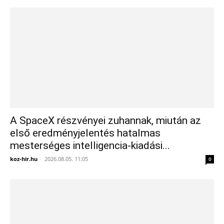
A SpaceX részvényei zuhannak, miután az
első eredményjelentés hatalmas
mesterséges intelligencia-kiadási...
koz-hir.hu
-
2026.08.05. 11:05
0