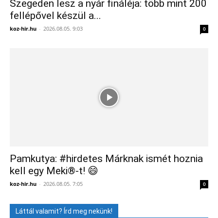
Szegeden lesz a nyár fináléja: több mint 200
fellépővel készül a...
koz-hir.hu
-
2026.08.05. 9:03
0
Pamkutya: #hirdetes Márknak ismét hoznia
kell egy Meki®-t! 😄
koz-hir.hu
-
2026.08.05. 7:05
0
Láttál valamit? Írd meg nekünk!