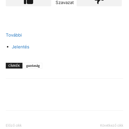
Szavazat
További
Jelentés
CÍMKÉK
gazdaság
Facebook
X
Előző cikk
Következő cikk