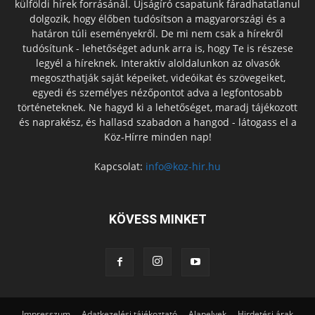
külföldi hírek forrásánál. Újságíró csapatunk fáradhatatlanul
dolgozik, hogy élőben tudósítson a magyarországi és a
határon túli eseményekről. De mi nem csak a hírekről
tudósítunk - lehetőséget adunk arra is, hogy Te is részese
legyél a híreknek. Interaktív aloldalunkon az olvasók
megoszthatják saját képeiket, videóikat és szövegeiket,
egyedi és személyes nézőpontot adva a legfontosabb
történeteknek. Ne hagyd ki a lehetőséget, maradj tájékozott
és naprakész, és hallasd szabadon a hangod - látogass el a
Köz-Hírre minden nap!
Kapcsolat:
info@koz-hir.hu
KÖVESS MINKET
Impresszum
Adatkezelési tájékoztató
Alapelvek
Hirdetési árak