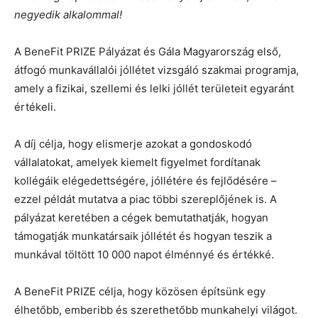
negyedik alkalommal!
A BeneFit PRIZE Pályázat és Gála Magyarország első,
átfogó munkavállalói jóllétet vizsgáló szakmai programja,
amely a fizikai, szellemi és lelki jóllét területeit egyaránt
értékeli.
A díj célja, hogy elismerje azokat a gondoskodó
vállalatokat, amelyek kiemelt figyelmet fordítanak
kollégáik elégedettségére, jóllétére és fejlődésére –
ezzel példát mutatva a piac többi szereplőjének is. A
pályázat keretében a cégek bemutathatják, hogyan
támogatják munkatársaik jóllétét és hogyan teszik a
munkával töltött 10 000 napot élménnyé és értékké.
A BeneFit PRIZE célja, hogy közösen építsünk egy
élhetőbb, emberibb és szerethetőbb munkahelyi világot.