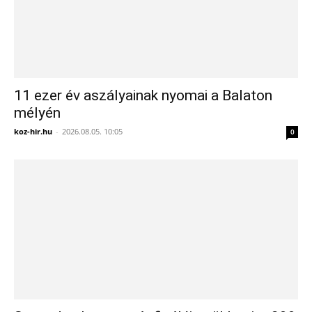
11 ezer év aszályainak nyomai a Balaton
mélyén
koz-hir.hu
-
2026.08.05. 10:05
0