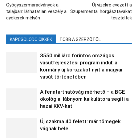
Gyógyszermaradványok a
Új vizekre evezett a
talajban: láthatatlan veszély a
Szupermenta: horgásztavakat
gyökerek mélyén
teszteltek
KAPCSOLÓDÓ CIKKEK
TÖBB A SZERZŐTŐL
3550 milliárd forintos országos
vasútfejlesztési program indul: a
kormány új korszakot nyit a magyar
vasút történetében
A fenntarthatóság mérhető – a BGE
ökológiai lábnyom kalkulátora segíti a
hazai KKV-kat
Új szakma 40 felett: már tömegek
vágnak bele