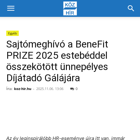
Egyéb
Sajtómeghívó a BeneFit
PRIZE 2025 estebéddel
összekötött ünnepélyes
Díjátadó Gálájára
Írta:
koz-hir.hu
-
2025.11.06. 13:06
0
Facebook
X
Az év leginspirálóbb HR-eseménye újra itt van, immár