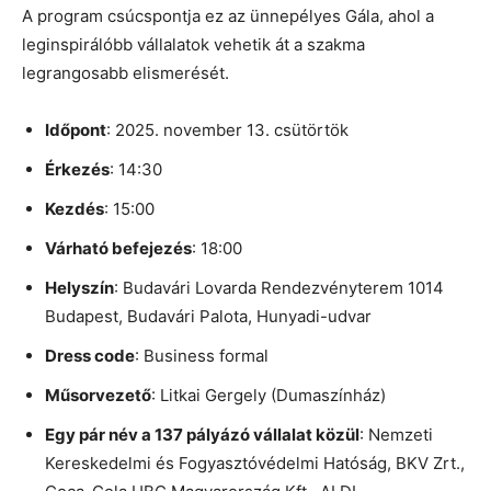
A program csúcspontja ez az ünnepélyes Gála, ahol a
leginspirálóbb vállalatok vehetik át a szakma
legrangosabb elismerését.
Időpont
: 2025. november 13. csütörtök
Érkezés
: 14:30
Kezdés
: 15:00
Várható befejezés
: 18:00
Helyszín
: Budavári Lovarda Rendezvényterem 1014
Budapest, Budavári Palota, Hunyadi-udvar
Dress code
: Business formal
Műsorvezető
: Litkai Gergely (Dumaszínház)
Egy pár név a 137 pályázó vállalat közül
: Nemzeti
Kereskedelmi és Fogyasztóvédelmi Hatóság, BKV Zrt.,