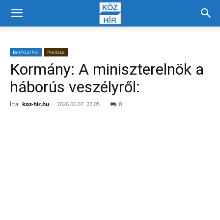
Bel/Kül/Pol
Politika
Kormány: A miniszterelnök a
háborús veszélyről:
Írta:
koz-hir.hu
-
2026.06.07. 22:05
0
Facebook
X