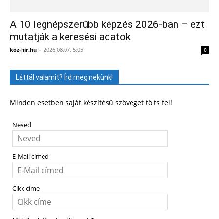
A 10 legnépszerűbb képzés 2026-ban – ezt
mutatják a keresési adatok
koz-hir.hu
-
2026.08.07. 5:05
0
Láttál valamit? Írd meg nekünk!
Minden esetben saját készítésű szöveget tölts fel!
Neved
E-Mail címed
Cikk címe