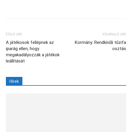
Facebook
X
Előző cikk
Következő cikk
A játékosok fellépnek az
Kormány: Rendkívűli tűzifa
iparág ellen, hogy
osztás
megakadályozzák a játékok
leállítását
Hírek