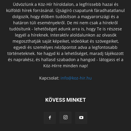
Üdvözlünk a Köz-Hír híroldalon, a legfrissebb hazai és
külföldi hírek forrásánál. Újságíró csapatunk fáradhatatlanul
dolgozik, hogy élőben tudósítson a magyarországi és a
határon túli eseményekről. De mi nem csak a hírekről
tudósítunk - lehetőséget adunk arra is, hogy Te is részese
legyél a híreknek. Interaktív aloldalunkon az olvasók
megoszthatják saját képeiket, videóikat és szövegeiket,
egyedi és személyes nézőpontot adva a legfontosabb
történeteknek. Ne hagyd ki a lehetőséget, maradj tájékozott
és naprakész, és hallasd szabadon a hangod - látogass el a
Köz-Hírre minden nap!
Kapcsolat:
info@koz-hir.hu
KÖVESS MINKET