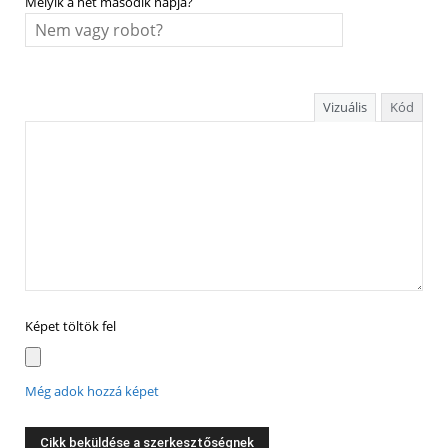
Melyik a hét második napja?
Vizuális
Kód
Képet töltök fel
Még adok hozzá képet