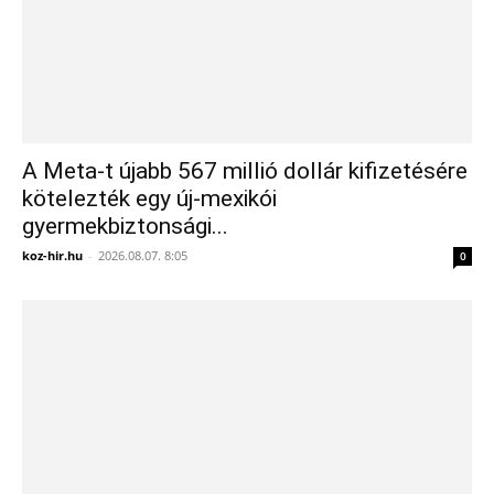
A Meta-t újabb 567 millió dollár kifizetésére
kötelezték egy új-mexikói
gyermekbiztonsági...
koz-hir.hu
-
2026.08.07. 8:05
0