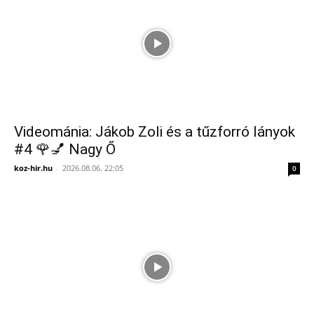
Videománia: Jákob Zoli és a tűzforró lányok
#4 🌹💅 Nagy Ő
koz-hir.hu
-
2026.08.06. 22:05
0