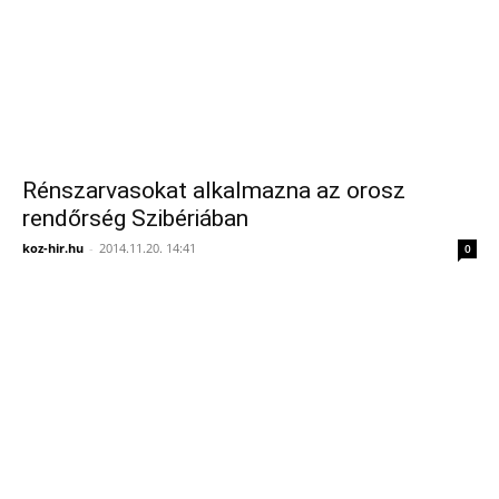
Rénszarvasokat alkalmazna az orosz
rendőrség Szibériában
koz-hir.hu
-
2014.11.20. 14:41
0