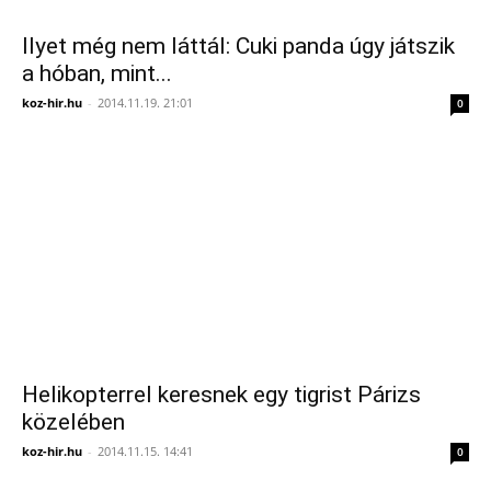
Ilyet még nem láttál: Cuki panda úgy játszik
a hóban, mint...
koz-hir.hu
-
2014.11.19. 21:01
0
Helikopterrel keresnek egy tigrist Párizs
közelében
koz-hir.hu
-
2014.11.15. 14:41
0