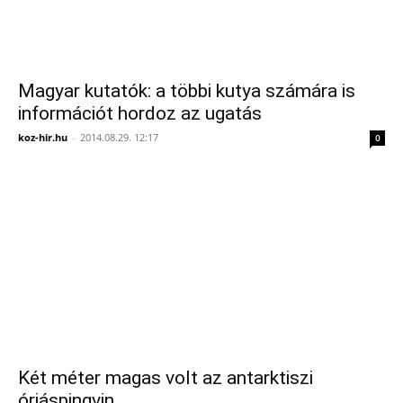
Magyar kutatók: a többi kutya számára is
információt hordoz az ugatás
koz-hir.hu
-
2014.08.29. 12:17
0
Két méter magas volt az antarktiszi
óriáspingvin