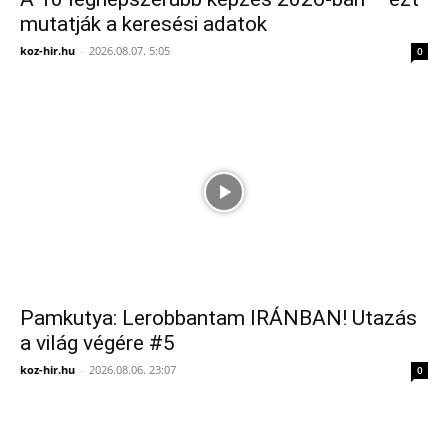
mutatják a keresési adatok
koz-hir.hu
-
2026.08.07. 5:05
0
Pamkutya: Lerobbantam IRÁNBAN! Utazás
a világ végére #5
koz-hir.hu
-
2026.08.06. 23:07
0