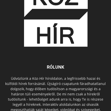
RÓLUNK
Üdvözlünk a Köz-Hír híroldalon, a legfrissebb hazai és
külföldi hírek forrásánál. Újságíró csapatunk fáradhatatlanul
dolgozik, hogy élőben tudósítson a magyarországi és a
határon túli eseményekről. De mi nem csak a hírekről
tudósítunk - lehetőséget adunk arra is, hogy Te is részese
legyél a híreknek. Interaktív aloldalunkon az olvasók
megoszthatják saját képeiket, videóikat és szövegeiket,