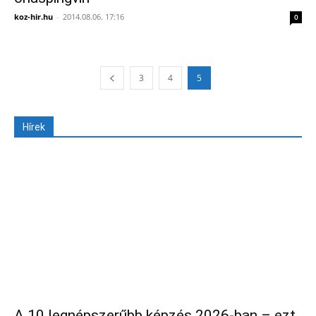
koz-hir.hu
-
2014.08.06. 17:16
0
3
4
5
Hírek
A 10 legnépszerűbb képzés 2026-ban – ezt