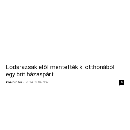
Lódarazsak elől mentették ki otthonából
egy brit házaspárt
koz-hir.hu
-
2014.09.04. 9:40
0