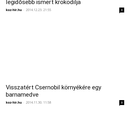
legidősebb ismert krokodilja
koz-hir.hu
-
2014.12.23. 21:55
0
Visszatért Csernobil környékére egy
barnamedve
koz-hir.hu
-
2014.11.30. 11:58
0