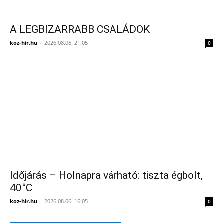
A LEGBIZARRABB CSALÁDOK
koz-hir.hu
-
2026.08.06. 21:05
0
Időjárás – Holnapra várható: tiszta égbolt,
40°C
koz-hir.hu
-
2026.08.06. 16:05
0