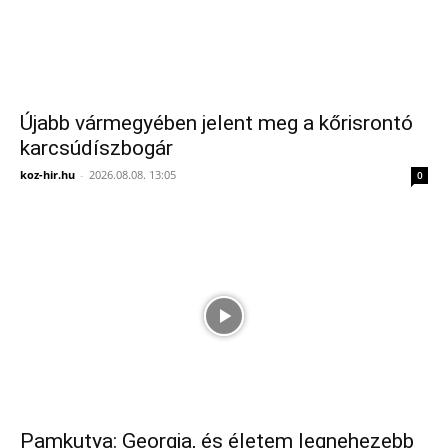
Újabb vármegyében jelent meg a kőrisrontó
karcsúdíszbogár
koz-hir.hu
-
2026.08.08. 13:05
0
Pamkutya: Georgia, és életem legnehezebb