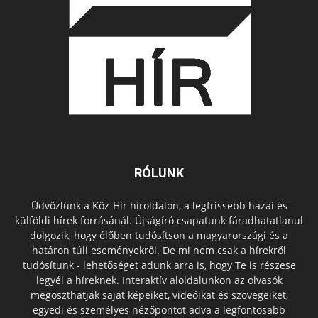
RÓLUNK
Üdvözlünk a Köz-Hír híroldalon, a legfrissebb hazai és
külföldi hírek forrásánál. Újságíró csapatunk fáradhatatlanul
dolgozik, hogy élőben tudósítson a magyarországi és a
határon túli eseményekről. De mi nem csak a hírekről
tudósítunk - lehetőséget adunk arra is, hogy Te is részese
legyél a híreknek. Interaktív aloldalunkon az olvasók
megoszthatják saját képeiket, videóikat és szövegeiket,
egyedi és személyes nézőpontot adva a legfontosabb