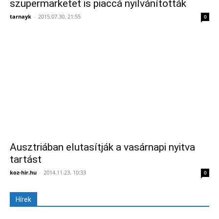
szupermarketet is piaccá nyilvánították
tarnayk
-
2015.07.30. 21:55
0
Ausztriában elutasítják a vasárnapi nyitva
tartást
koz-hir.hu
-
2014.11.23. 10:33
0
Hírek