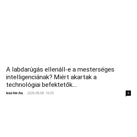
A labdarúgás ellenáll-e a mesterséges
intelligenciának? Miért akartak a
technológiai befektetők...
koz-hir.hu
-
2026.08.08. 16:05
0