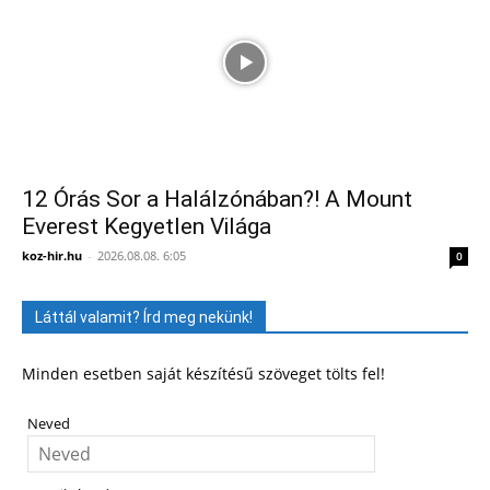
12 Órás Sor a Halálzónában?! A Mount
Everest Kegyetlen Világa
koz-hir.hu
-
2026.08.08. 6:05
0
Láttál valamit? Írd meg nekünk!
Minden esetben saját készítésű szöveget tölts fel!
Neved