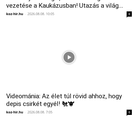
vezetése a Kaukázusban! Utazás a világ...
koz-hir.hu
-
2026.08.08. 10:05
0
Videománia: Az élet túl rövid ahhoz, hogy
depis csirkét egyél! 🐔🐮
koz-hir.hu
-
2026.08.08. 7:05
0