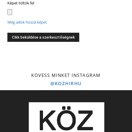
Képet töltök fel
Még adok hozzá képet
KÖVESS MINKET INSTAGRAM
@KOZHIRHU