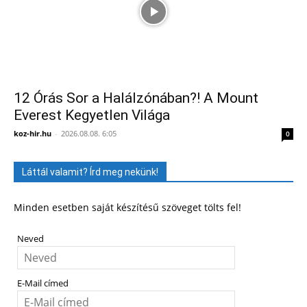
12 Órás Sor a Halálzónában?! A Mount
Everest Kegyetlen Világa
koz-hir.hu
-
2026.08.08. 6:05
0
Láttál valamit? Írd meg nekünk!
Minden esetben saját készítésű szöveget tölts fel!
Neved
E-Mail címed