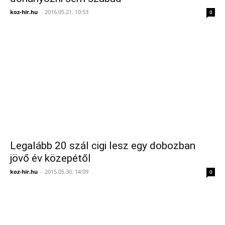
koz-hir.hu
-
2016.05.21. 10:53
0
Legalább 20 szál cigi lesz egy dobozban
jövő év közepétől
koz-hir.hu
-
2015.05.30. 14:09
0