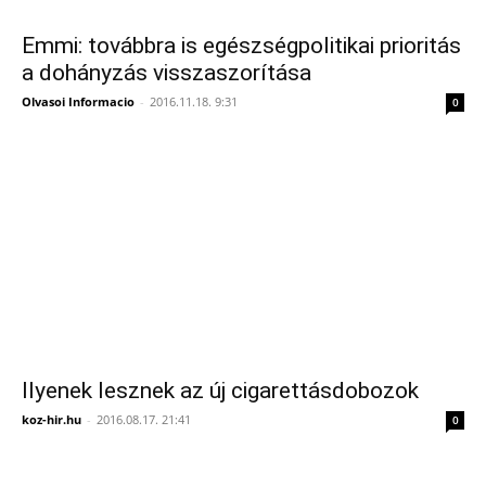
Emmi: továbbra is egészségpolitikai prioritás
a dohányzás visszaszorítása
Olvasoi Informacio
-
2016.11.18. 9:31
0
Ilyenek lesznek az új cigarettásdobozok
koz-hir.hu
-
2016.08.17. 21:41
0