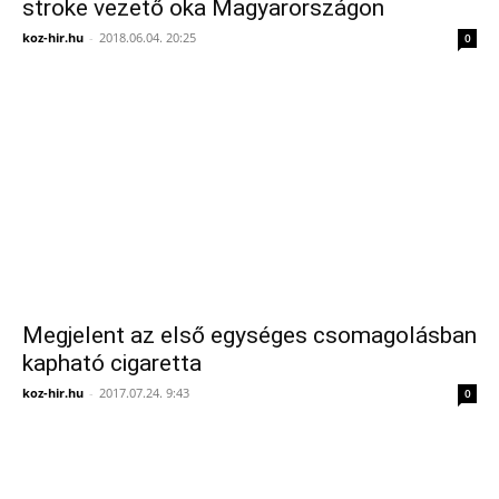
stroke vezető oka Magyarországon
koz-hir.hu
-
2018.06.04. 20:25
0
Megjelent az első egységes csomagolásban
kapható cigaretta
koz-hir.hu
-
2017.07.24. 9:43
0