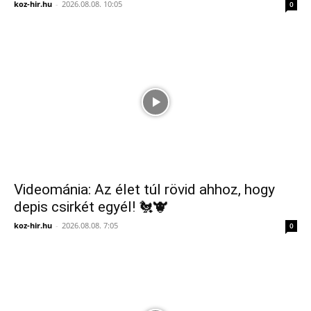
koz-hir.hu
-
2026.08.08. 10:05
0
Videománia: Az élet túl rövid ahhoz, hogy
depis csirkét egyél! 🐔🐮
koz-hir.hu
-
2026.08.08. 7:05
0