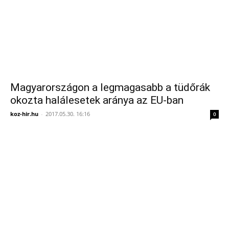
Magyarországon a legmagasabb a tüdőrák
okozta halálesetek aránya az EU-ban
koz-hir.hu
-
2017.05.30. 16:16
0