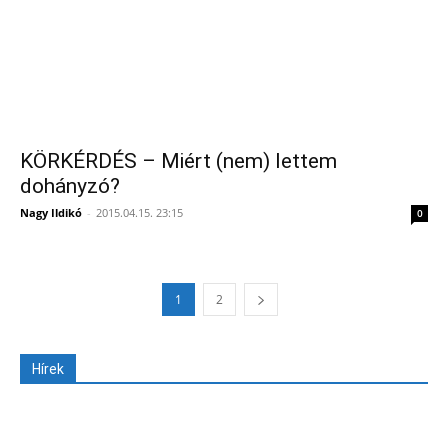
KÖRKÉRDÉS – Miért (nem) lettem
dohányzó?
Nagy Ildikó
-
2015.04.15. 23:15
0
1
2
Hírek