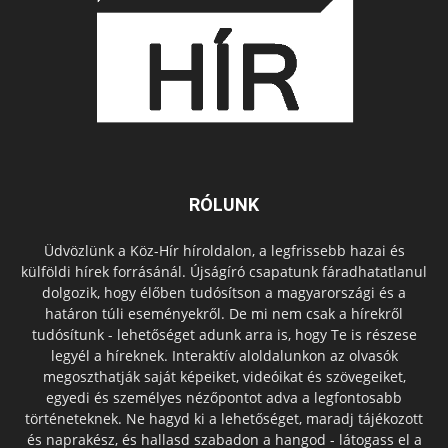
RÓLUNK
Üdvözlünk a Köz-Hír híroldalon, a legfrissebb hazai és
külföldi hírek forrásánál. Újságíró csapatunk fáradhatatlanul
dolgozik, hogy élőben tudósítson a magyarországi és a
határon túli eseményekről. De mi nem csak a hírekről
tudósítunk - lehetőséget adunk arra is, hogy Te is részese
legyél a híreknek. Interaktív aloldalunkon az olvasók
megoszthatják saját képeiket, videóikat és szövegeiket,
egyedi és személyes nézőpontot adva a legfontosabb
történeteknek. Ne hagyd ki a lehetőséget, maradj tájékozott
és naprakész, és hallasd szabadon a hangod - látogass el a