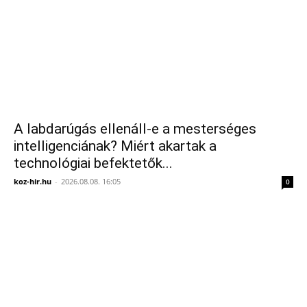
A labdarúgás ellenáll-e a mesterséges
intelligenciának? Miért akartak a
technológiai befektetők...
koz-hir.hu
-
2026.08.08. 16:05
0