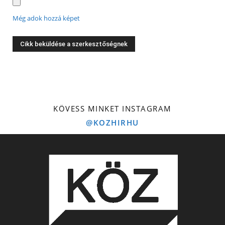
Még adok hozzá képet
KÖVESS MINKET INSTAGRAM
@KOZHIRHU