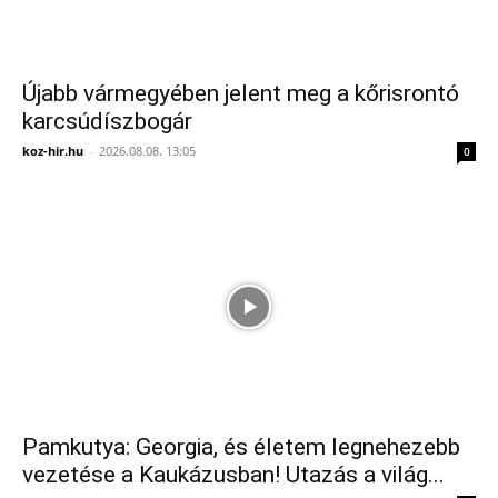
Újabb vármegyében jelent meg a kőrisrontó
karcsúdíszbogár
koz-hir.hu
-
2026.08.08. 13:05
0
Pamkutya: Georgia, és életem legnehezebb
vezetése a Kaukázusban! Utazás a világ...