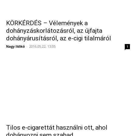
KÖRKÉRDÉS – Vélemények a
dohányzáskorlátozásról, az újfajta
dohányárusításról, az e-cigi tilalmáról
Nagy Ildikó
-
2016.05.22. 13:05
1
Tilos e-cigarettát használni ott, ahol
dohányozni sem szabad