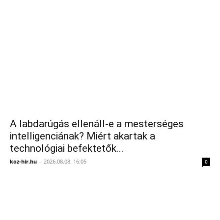
A labdarúgás ellenáll-e a mesterséges
intelligenciának? Miért akartak a
technológiai befektetők...
koz-hir.hu
-
2026.08.08. 16:05
0