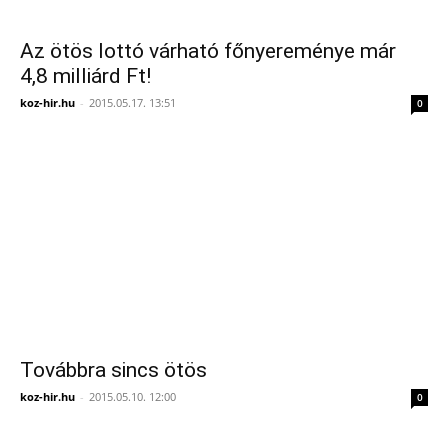
Az ötös lottó várható főnyereménye már
4,8 milliárd Ft!
koz-hir.hu
-
2015.05.17. 13:51
0
Továbbra sincs ötös
koz-hir.hu
-
2015.05.10. 12:00
0