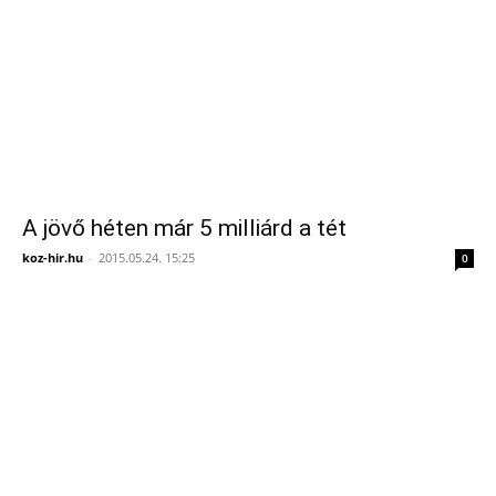
A jövő héten már 5 milliárd a tét
koz-hir.hu
-
2015.05.24. 15:25
0