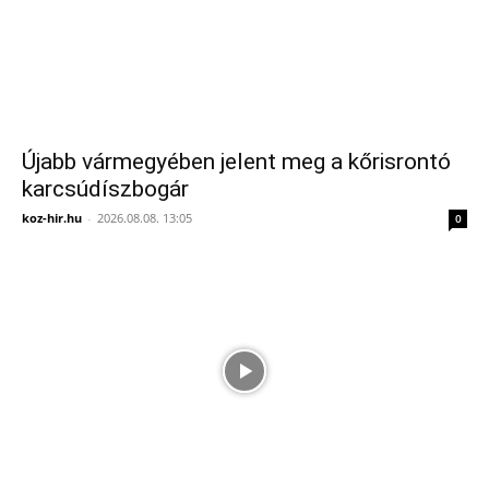
Újabb vármegyében jelent meg a kőrisrontó
karcsúdíszbogár
koz-hir.hu
-
2026.08.08. 13:05
0