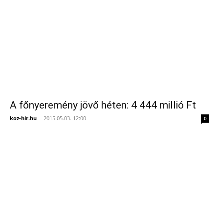
A főnyeremény jövő héten: 4 444 millió Ft
koz-hir.hu
-
2015.05.03. 12:00
0