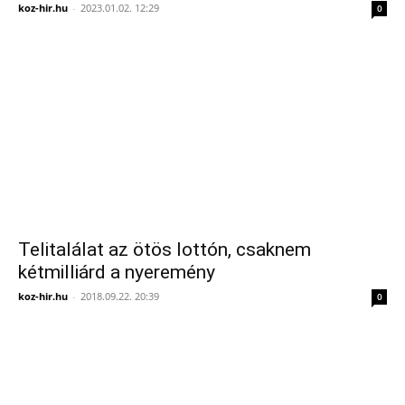
koz-hir.hu
-
2023.01.02. 12:29
0
Telitalálat az ötös lottón, csaknem
kétmilliárd a nyeremény
koz-hir.hu
-
2018.09.22. 20:39
0