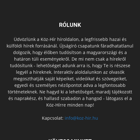
RÓLUNK
Üdvözlünk a Köz-Hír híroldalon, a legfrissebb hazai és
külföldi hírek forrásánál. Újságíró csapatunk fáradhatatlanul
dolgozik, hogy élőben tudósítson a magyarországi és a
határon túli eseményekről. De mi nem csak a hírekről
tudósítunk - lehetőséget adunk arra is, hogy Te is részese
legyél a híreknek. Interaktív aloldalunkon az olvasók
megoszthatják saját képeiket, videóikat és szövegeiket,
egyedi és személyes nézőpontot adva a legfontosabb
történeteknek. Ne hagyd ki a lehetőséget, maradj tájékozott
és naprakész, és hallasd szabadon a hangod - látogass el a
Köz-Hírre minden nap!
Kapcsolat:
info@koz-hir.hu