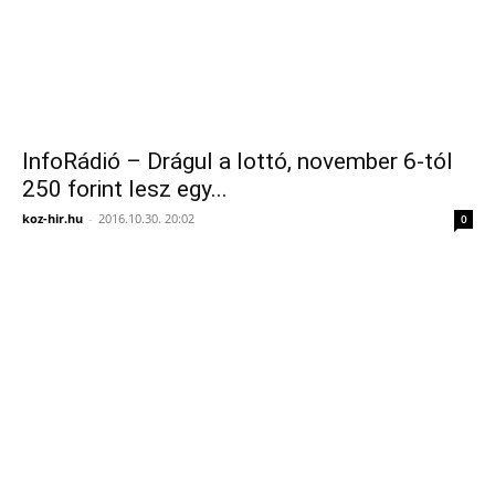
InfoRádió – Drágul a lottó, november 6-tól
250 forint lesz egy...
koz-hir.hu
-
2016.10.30. 20:02
0