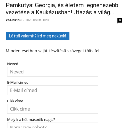
Pamkutya: Georgia, és életem legnehezebb
vezetése a Kaukázusban! Utazás a világ...
koz-hir.hu
-
2026.08.08. 10:05
0
Láttál valamit? Írd meg nekünk!
Minden esetben saját készítésű szöveget tölts fel!
Neved
E-Mail címed
Cikk címe
Melyik a hét második napja?