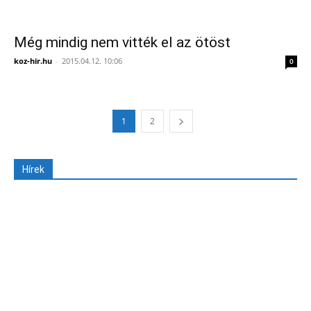
Még mindig nem vitték el az ötöst
koz-hir.hu
-
2015.04.12. 10:06
0
1
2
Hírek