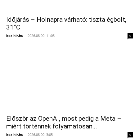
Időjárás – Holnapra várható: tiszta égbolt,
31°C
koz-hir.hu
-
2026.08.09. 11:05
0
Először az OpenAI, most pedig a Meta –
miért történnek folyamatosan...
koz-hir.hu
-
2026.08.09. 3:05
0