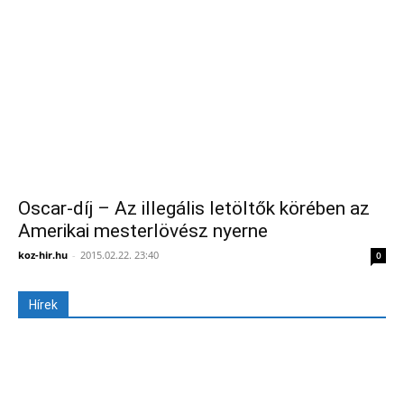
Oscar-díj – Az illegális letöltők körében az
Amerikai mesterlövész nyerne
koz-hir.hu
-
2015.02.22. 23:40
0
Hírek