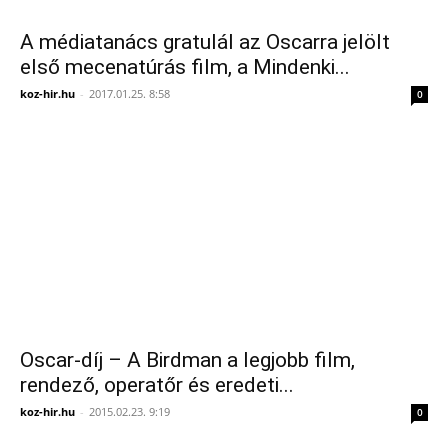
A médiatanács gratulál az Oscarra jelölt
első mecenatúrás film, a Mindenki...
koz-hir.hu
-
2017.01.25. 8:58
0
Oscar-díj – A Birdman a legjobb film,
rendező, operatőr és eredeti...
koz-hir.hu
-
2015.02.23. 9:19
0