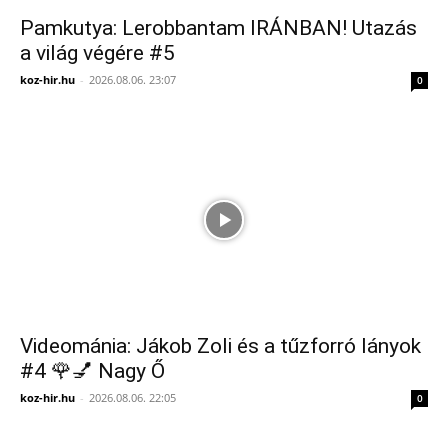
Pamkutya: Lerobbantam IRÁNBAN! Utazás
a világ végére #5
koz-hir.hu
-
2026.08.06. 23:07
0
Videománia: Jákob Zoli és a tűzforró lányok
#4 🌹💅 Nagy Ő
koz-hir.hu
-
2026.08.06. 22:05
0