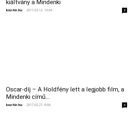
kiáltvány a Mindenki
koz-hir.hu
-
2017.03.12. 10:04
0
Oscar-díj – A Holdfény lett a legjobb film, a
Mindenki című...
koz-hir.hu
-
2017.02.27. 8:04
0