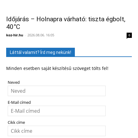
Időjárás – Holnapra várható: tiszta égbolt,
40°C
koz-hir.hu
-
2026.08.06. 16:05
0
Láttál valamit? Írd meg nekünk!
Minden esetben saját készítésű szöveget tölts fel!
Neved
E-Mail címed
Cikk címe