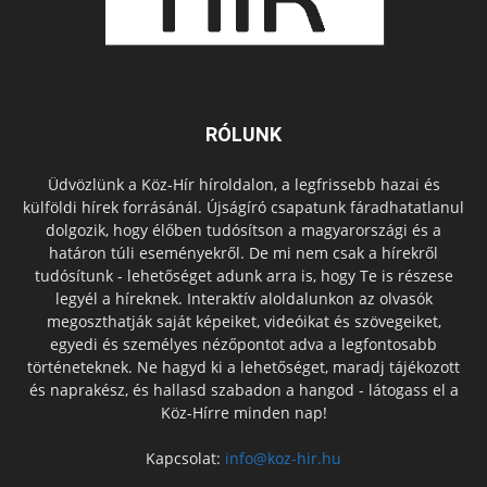
RÓLUNK
Üdvözlünk a Köz-Hír híroldalon, a legfrissebb hazai és
külföldi hírek forrásánál. Újságíró csapatunk fáradhatatlanul
dolgozik, hogy élőben tudósítson a magyarországi és a
határon túli eseményekről. De mi nem csak a hírekről
tudósítunk - lehetőséget adunk arra is, hogy Te is részese
legyél a híreknek. Interaktív aloldalunkon az olvasók
megoszthatják saját képeiket, videóikat és szövegeiket,
egyedi és személyes nézőpontot adva a legfontosabb
történeteknek. Ne hagyd ki a lehetőséget, maradj tájékozott
és naprakész, és hallasd szabadon a hangod - látogass el a
Köz-Hírre minden nap!
Kapcsolat:
info@koz-hir.hu