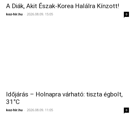
A Diák, Akit Észak-Korea Halálra Kínzott!
koz-hir.hu
-
2026.08.09. 15:05
0
Időjárás – Holnapra várható: tiszta égbolt,
31°C
koz-hir.hu
-
2026.08.09. 11:05
0