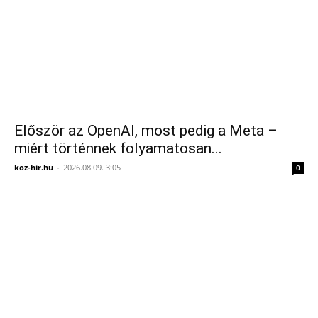
Először az OpenAI, most pedig a Meta –
miért történnek folyamatosan...
koz-hir.hu
-
2026.08.09. 3:05
0