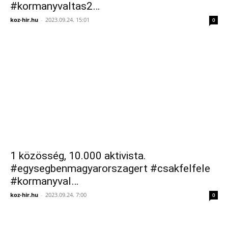
#kormanyvaltas2…
koz-hir.hu
-
2023.09.24. 15:01
0
1 közösség, 10.000 aktivista.
#egysegbenmagyarorszagert #csakfelfele
#kormanyval…
koz-hir.hu
-
2023.09.24. 7:00
0