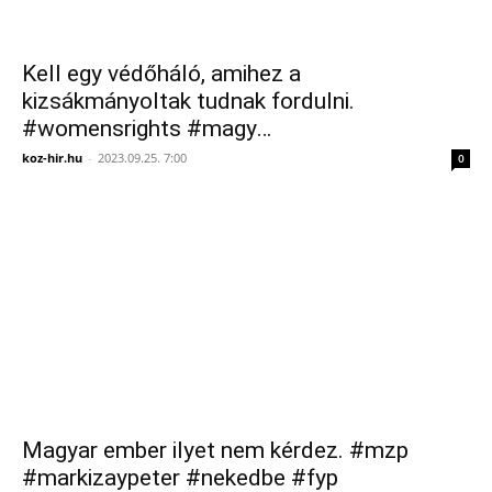
Kell egy védőháló, amihez a
kizsákmányoltak tudnak fordulni.
#womensrights #magy…
koz-hir.hu
-
2023.09.25. 7:00
0
Magyar ember ilyet nem kérdez. #mzp
#markizaypeter #nekedbe #fyp