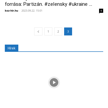
forrása: Partizán. #zelensky #ukraine …
koz-hir.hu
-
2023.09.22. 15:01
0
1
2
3
Hírek