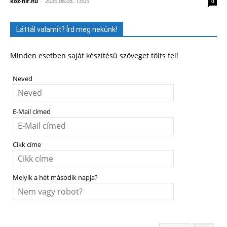
koz-hir.hu
-
2026.08.08. 13:05
0
Láttál valamit? Írd meg nekünk!
Minden esetben saját készítésű szöveget tölts fel!
Neved
E-Mail címed
Cikk címe
Melyik a hét második napja?