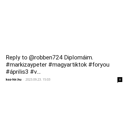
Reply to @robben724 Diplomáim.
#markizaypeter #magyartiktok #foryou
#április3 #v…
koz-hir.hu
-
2023.09.23. 15:03
0