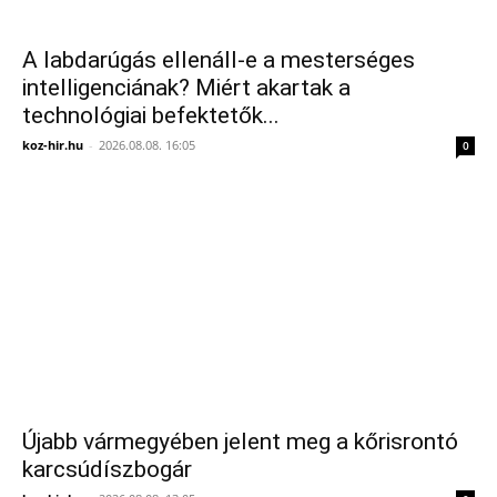
A labdarúgás ellenáll-e a mesterséges
intelligenciának? Miért akartak a
technológiai befektetők...
koz-hir.hu
-
2026.08.08. 16:05
0
Újabb vármegyében jelent meg a kőrisrontó
karcsúdíszbogár