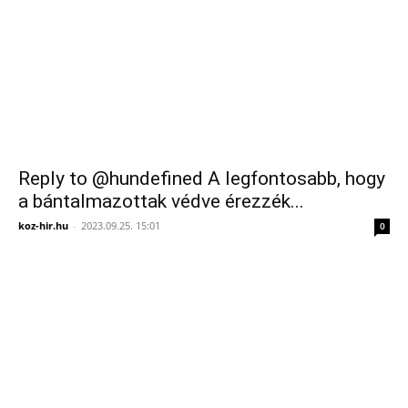
Reply to @hundefined A legfontosabb, hogy
a bántalmazottak védve érezzék...
koz-hir.hu
-
2023.09.25. 15:01
0