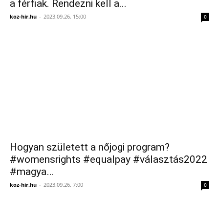
a férfiak. Rendezni kell a...
koz-hir.hu
-
2023.09.26. 15:00
0
Hogyan született a nőjogi program?
#womensrights #equalpay #választás2022
#magya…
koz-hir.hu
-
2023.09.26. 7:00
0