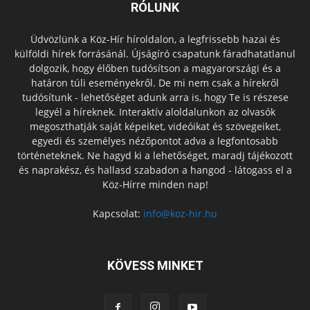
RÓLUNK
Üdvözlünk a Köz-Hír híroldalon, a legfrissebb hazai és
külföldi hírek forrásánál. Újságíró csapatunk fáradhatatlanul
dolgozik, hogy élőben tudósítson a magyarországi és a
határon túli eseményekről. De mi nem csak a hírekről
tudósítunk - lehetőséget adunk arra is, hogy Te is részese
legyél a híreknek. Interaktív aloldalunkon az olvasók
megoszthatják saját képeiket, videóikat és szövegeiket,
egyedi és személyes nézőpontot adva a legfontosabb
történeteknek. Ne hagyd ki a lehetőséget, maradj tájékozott
és naprakész, és hallasd szabadon a hangod - látogass el a
Köz-Hírre minden nap!
Kapcsolat:
info@koz-hir.hu
KÖVESS MINKET