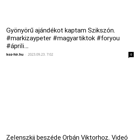
Gyönyörű ajándékot kaptam Szikszón.
#markizaypeter #magyartiktok #foryou
#áprili…
koz-hir.hu
-
2023.09.23. 7:02
0
Zelenszkij beszéde Orbán Viktorhoz. Videó