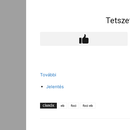
Tetsze
További
Jelentés
CÍMKÉK
eb
foci
foci eb