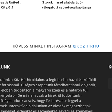
astle United :
Storck marad a labdarúgó-
ity, 0 :1
válogatott szövetségi kapitánya
KÖVESS MINKET INSTAGRAM
@KOZHIRHU
LUNK
K
zlünk a Köz-Hír híroldalon, a legfrissebb hazai és külföldi
k forrásánál. Újságíró csapatunk fáradhatatlanul dolgozik,
 élőben tudósítson a magyarországi és a határon túli
ényekről. De mi nem csak a hírekről tudósítunk -
tőséget adunk arra is, hogy Te is részese legyél a
knek. Interaktív aloldalunkon az olvasók megoszthatják
t képeiket, videóikat és szövegeiket, egyedi és személyes