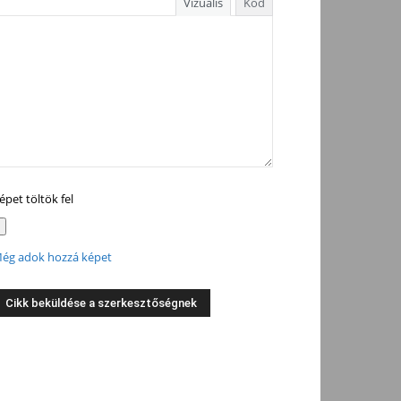
Vizuális
Kód
épet töltök fel
ég adok hozzá képet