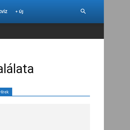
KVÍZ
+ ÚJ
alálata
Hírek