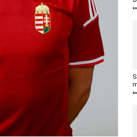
ko
S
m
ko