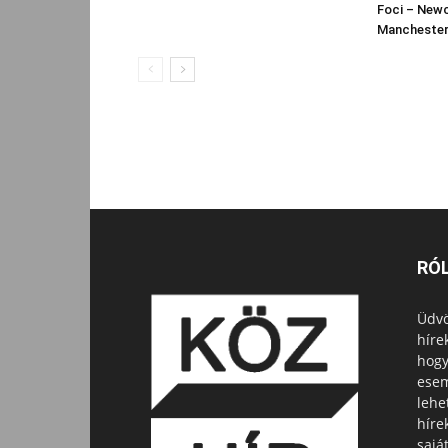
Foci – Newc
Manchester C
RÓ
Üdvö
híre
hogy
esem
lehe
híre
sajá