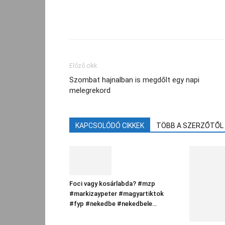
Facebook
Megosztás
Előző cikk
Szombat hajnalban is megdőlt egy napi
melegrekord
KAPCSOLÓDÓ CIKKEK
TÖBB A SZERZŐTŐL
Foci vagy kosárlabda? #mzp
#markizaypeter #magyartiktok
#fyp #nekedbe #nekedbele…