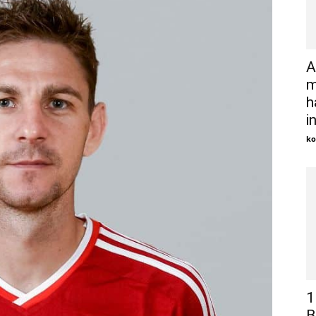
A
m
h
i
ko
1
B