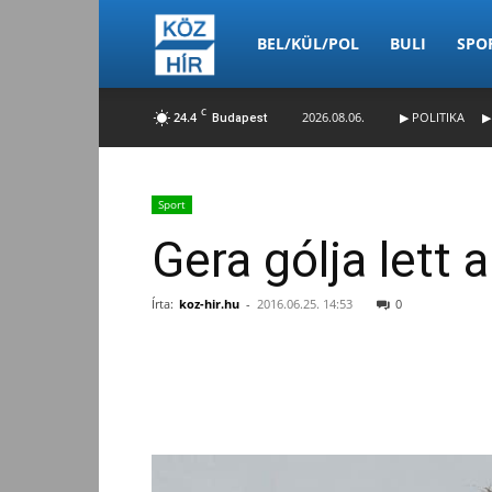
Köz-
BEL/KÜL/POL
BULI
SPO
C
24.4
2026.08.06.
▶ POLITIKA
▶
Budapest
Hír
Sport
Gera gólja lett 
Írta:
koz-hir.hu
-
2016.06.25. 14:53
0
Facebook
Megosztás