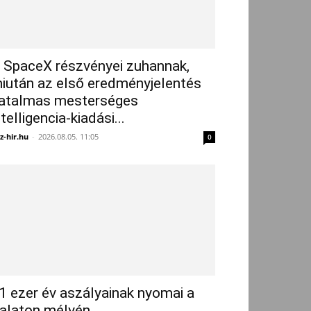
 SpaceX részvényei zuhannak,
iután az első eredményjelentés
atalmas mesterséges
ntelligencia-kiadási...
z-hir.hu
-
2026.08.05. 11:05
0
1 ezer év aszályainak nyomai a
alaton mélyén