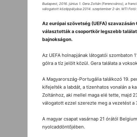
Budapest, 2016. június 1. Gera Zoltán (Ferencváros), a fr
válogatott középpályása 2014. szeptember 2-án. MTI Fotó: 
Az európai szövetség (UEFA) szavazásán Ge
választották a csoportkör legszebb talála
bajnokságon.
Az UEFA holnapjának látogatói szombaton 11 
gólra a tíz jelölt közül. Gera találata a voks
A Magyarország-Portugália találkozó 19. p
kifejelték a labdát, a tizenhatos vonalán a k
Zoltánhoz, aki mellel maga elé tette, majd 
válogatott ezzel szerezte meg a vezetést a
A magyar csapat vasárnap 21 órától Belgium
nyolcaddöntőjében.