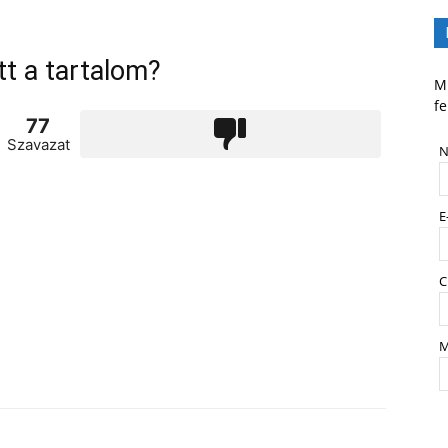
tt a tartalom?
Mi
fe
77
Szavazat
N
E
C
M