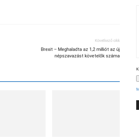
X
Következő cikk
Brexit – Meghaladta az 1,2 milliót az új
népszavazást követelők száma
K
M