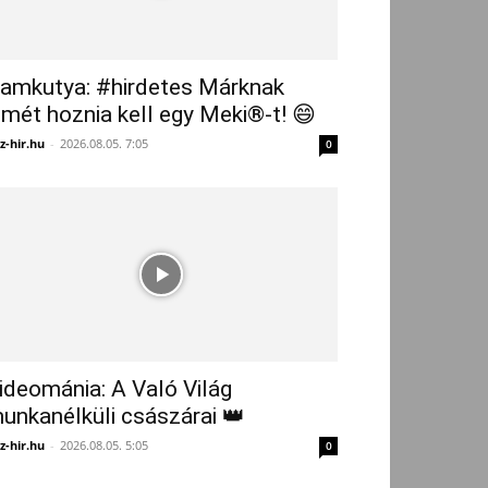
amkutya: #hirdetes Márknak
smét hoznia kell egy Meki®-t! 😄
z-hir.hu
-
2026.08.05. 7:05
0
ideománia: A Való Világ
unkanélküli császárai 👑
z-hir.hu
-
2026.08.05. 5:05
0