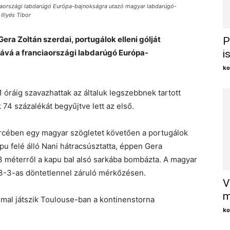
anciaországi labdarúgó Európa-bajnokságra utazó magyar labdarúgó-
Illyés Tibor
ra Zoltán szerdai, portugálok elleni gólját
P
tává a franciaországi labdarúgó Európa-
i
ko
óráig szavazhattak az általuk legszebbnek tartott
ok 74 százalékát begyűjtve lett az első.
ercében egy magyar szögletet követően a portugálok
apu felé álló Nani hátracsúsztatta, éppen Gera
23 méterről a kapu bal alsó sarkába bombázta. A magyar
 3-3-as döntetlennel záruló mérkőzésen.
V
m
mal játszik Toulouse-ban a kontinenstorna
ko