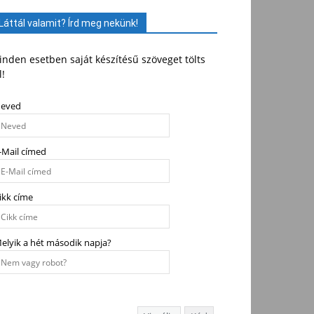
Láttál valamit? Írd meg nekünk!
nden esetben saját készítésű szöveget tölts
l!
eved
-Mail címed
ikk címe
elyik a hét második napja?