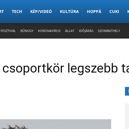
RT
TECH
KÉP/VIDEÓ
KULTÚRA
HOPPÁ
CUKI
 FESZTIVÁL
BŰNÜGY
KORONAVÍRUS
ÁLLAT
IDŐJÁRÁS
SZOMBATHELY
a csoportkör legszebb t
X