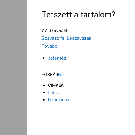
Tetszett a tartalom?
77
Szavazat
Szavazz fel
Leszavazás
További
Jelentés
FORRÁS
MTI
CÍMKÉK
fidesz
lázár jános
Facebook
Megosztás