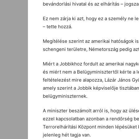
bevándorlási hivatal és az elhárítás – jogsza
Ez nem zárja ki azt, hogy ez a személy ne l
– tette hozzá.
Megítélése szerint az amerikai hatóságok i
schengeni területre, Németország pedig azt
Miért a Jobbikhoz fordult az amerikai nagyk
és miért nem a Belügyminisztertől kérte a le
feltételezést mire alapozza, Lázár János Gyö
amely szerint a Jobbik képviselője tisztába
belügyminiszternek.
A miniszter beszámolt arról is, hogy az ülé
ezzel kapcsolatban azonban a rendőrség bels
Terrorelhárítási Központ minden lépésüket k
jelenleg hét tagja van.