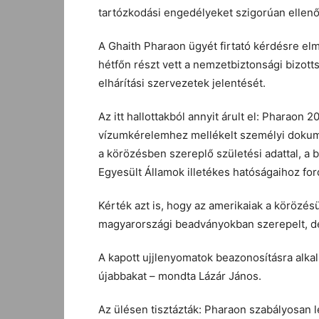
tartózkodási engedélyeket szigorúan ellenő
A Ghaith Pharaon ügyét firtató kérdésre elm
hétfőn részt vett a nemzetbiztonsági bizott
elhárítási szervezetek jelentését.
Az itt hallottakból annyit árult el: Pharaon
vízumkérelemhez mellékelt személyi dokum
a körözésben szereplő születési adattal, a
Egyesült Államok illetékes hatóságaihoz for
Kérték azt is, hogy az amerikaiak a körözés
magyarországi beadványokban szerepelt, de
A kapott ujjlenyomatok beazonosításra alka
újabbakat – mondta Lázár János.
Az ülésen tisztázták: Pharaon szabályosan 