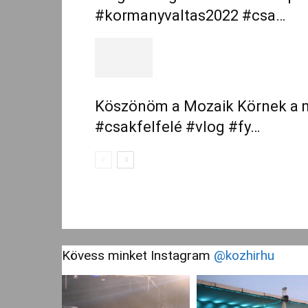
#kormanyvaltas2022 #csa…
Köszönöm a Mozaik Körnek a 
#csakfelfelé #vlog #fy…
Kövess minket Instagram
@kozhirhu