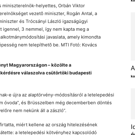
ko
s miniszterelnök-helyettes, Orbán Viktor
terelnökséget vezetõ miniszter, Rogán Antal, a
miniszter és Trócsányi László igazságügyi
ott igennel, 3 nemmel, így nem kapta meg a
alkotmánymódosítási javaslata, amely kimondta
pesség nem telepíthetõ be. MTI Fotó: Kovács
vényt Magyarországon – közölte a
A
 kérdésre válaszolva csütörtöki budapesti
ko
nak-e újra az alaptörvény-módosításról a letelepedési
nem óvoda”, és Brüsszelben még decemberben döntés
lőre nem nekünk áll a zászló”.
firtatta, miért kellene az ország hitelezésének
I
átette: a letelepedési kötvényhez kapcsolódó
é