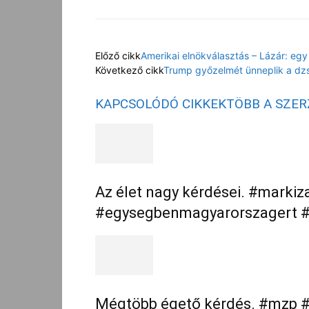
Előző cikk
Amerikai elnökválasztás – Lázár: egy 
Következő cikk
Trump győzelmét ünneplik a dzs
KAPCSOLÓDÓ CIKKEK
TÖBB A SZE
Az élet nagy kérdései. #marki
#egysegbenmagyarorszagert #
Mégtöbb égető kérdés. #mzp #