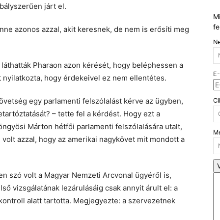
bályszerűen járt el.
Mi
fe
enne azonos azzal, akit keresnek, de nem is erősíti meg
N
s láthatták Pharaon azon kérését, hogy beléphessen a
E-
 nyilatkozta, hogy érdekeivel ez nem ellentétes.
övetség egy parlamenti felszólalást kérve az ügyben,
Ci
tartóztatását? – tette fel a kérdést. Hogy ezt a
ngyösi Márton hétfői parlamenti felszólalására utalt,
Me
n volt azzal, hogy az amerikai nagykövet mit mondott a
sen szó volt a Magyar Nemzeti Arcvonal ügyéről is,
ő vizsgálatának lezárulásáig csak annyit árult el: a
ontroll alatt tartotta. Megjegyezte: a szervezetnek