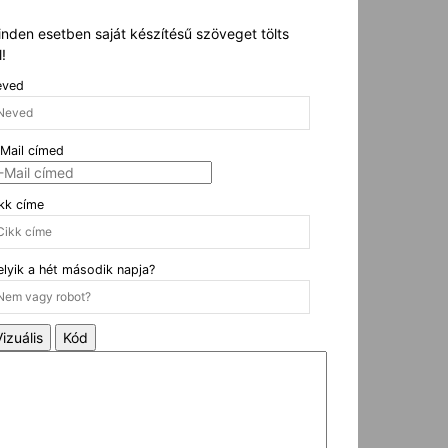
nden esetben saját készítésű szöveget tölts
l!
eved
Mail címed
kk címe
lyik a hét második napja?
Vizuális
Kód