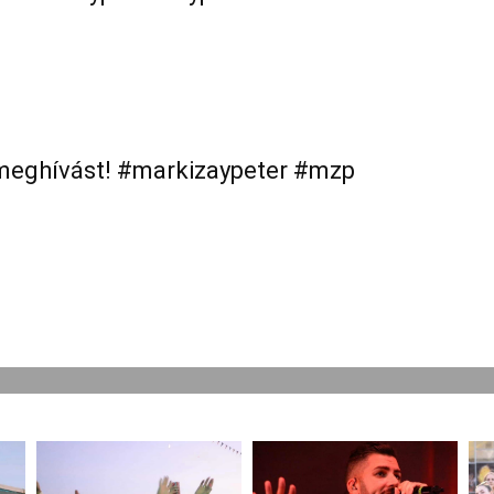
meghívást! #markizaypeter #mzp