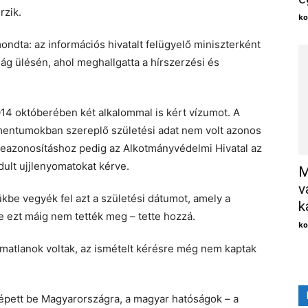
rzik.
ko
ondta: az információs hivatalt felügyelő miniszterként
ság ülésén, ahol meghallgatta a hírszerzési és
 2014 októberében két alkalommal is kért vízumot. A
entumokban szereplő születési adat nem volt azonos
 beazonosításhoz pedig az Alkotmányvédelmi Hivatal az
dult ujjlenyomatokat kérve.
M
v
ükbe vegyék fel azt a születési dátumot, amely a
k
 ezt máig nem tették meg – tette hozzá.
ko
lmatlanok voltak, az ismételt kérésre még nem kaptak
lépett be Magyarországra, a magyar hatóságok – a