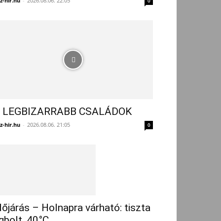
z-hir.hu
-
2026.08.06. 22:05
0
 LEGBIZARRABB CSALÁDOK
z-hir.hu
-
2026.08.06. 21:05
0
dőjárás – Holnapra várható: tiszta
gbolt, 40°C