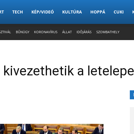
RT
TECH
KÉP/VIDEÓ
KULTÚRA
HOPPÁ
CUKI
SZTIVÁL
BŰNÜGY
KORONAVÍRUS
ÁLLAT
IDŐJÁRÁS
SZOMBATHELY
 kivezethetik a letelep
X