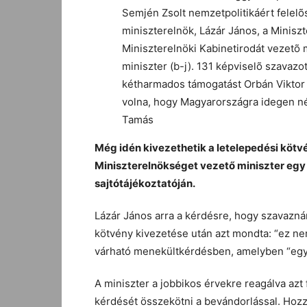
Semjén Zsolt nemzetpolitikáért felelõ
miniszterelnök, Lázár János, a Minisz
Miniszterelnöki Kabinetirodát vezetõ 
miniszter (b-j). 131 képviselõ szavaz
kétharmados támogatást Orbán Viktor 
volna, hogy Magyarországra idegen né
Tamás
Még idén kivezethetik a letelepedési köt
Miniszterelnökséget vezető miniszter egy
sajtótájékoztatóján.
Lázár János arra a kérdésre, hogy szavazná
kötvény kivezetése után azt mondta: “ez 
várható menekültkérdésben, amelyben “egye
A miniszter a jobbikos érvekre reagálva azt 
kérdését összekötni a bevándorlással. Hozz