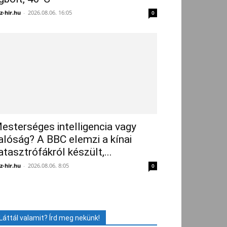
z-hir.hu
-
2026.08.06. 16:05
0
esterséges intelligencia vagy
alóság? A BBC elemzi a kínai
atasztrófákról készült,...
z-hir.hu
-
2026.08.06. 8:05
0
Láttál valamit? Írd meg nekünk!