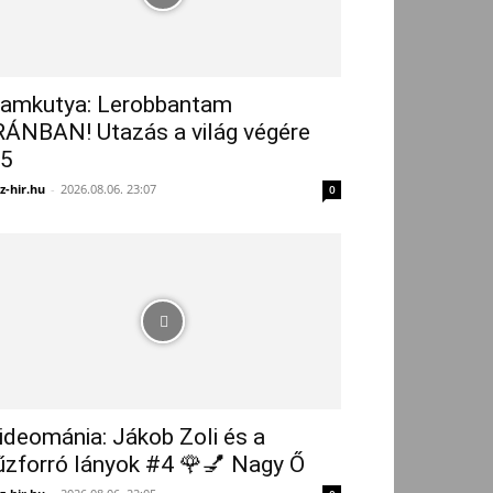
amkutya: Lerobbantam
RÁNBAN! Utazás a világ végére
5
z-hir.hu
-
2026.08.06. 23:07
0
ideománia: Jákob Zoli és a
űzforró lányok #4 🌹💅 Nagy Ő