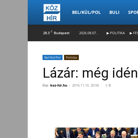
Köz-
BEL/KÜL/POL
BULI
SPO
C
28.3
2026.08.07.
▶ POLITIKA
▶ FE
Budapest
Hír
Bel/Kül/Pol
Politika
Lázár: még idén
Írta:
koz-hir.hu
-
2016.11.10. 20:50
0
Facebook
Megosztás