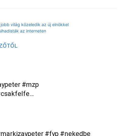
jobb világ közeledik az új elnökkel
ihadisták az interneten
RZŐTŐL
zaypeter #mzp
csakfelfe…
markizaypeter #fyp #nekedbe