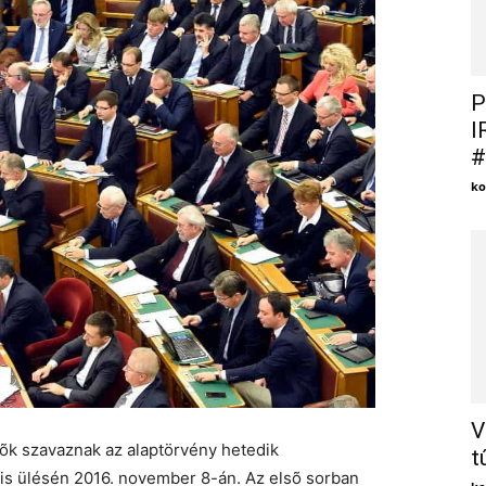
P
I
#
ko
V
õk szavaznak az alaptörvény hetedik
t
is ülésén 2016. november 8-án. Az elsõ sorban