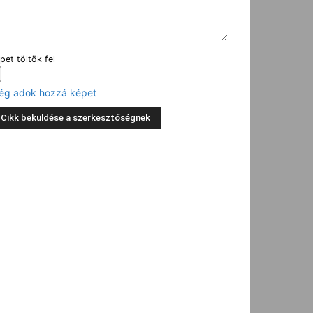
pet töltök fel
ég adok hozzá képet