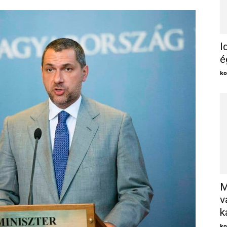
I
é
ko
M
v
k
ko