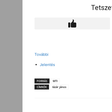
Tetsze
További
Jelentés
FORRÁS
MTI
CÍMKÉK
lázár jános