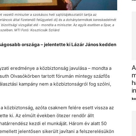
t vezetõ miniszter a szokásos heti sajtótájékoztatót tartja az
rláncok által fizetendõ felügyeleti díj és a dohánytermékek kereskedelmét
bizottsági vizsgálat elé - mondta a miniszter. Az egyik esetben a Spar, a
sszelben. MTI Fotó: Koszticsák Szilárd
ágosabb országa – jelentette ki Lázár János kedden
A
yzati eredménye a közbiztonság javulása – mondta a
m
ssuth Olvasókörben tartott fórumán mintegy százfős
h
választási kampány nem a közbiztonságról fog szólni,
i
ko
 a közbiztonság, azóta csaknem felére esett vissza az
te ki. Az elmúlt években ötezer rendőr állt
határrendész kezdi el munkáját. Három év alatt 50
mellett jelentősen sikerült javítani a felszerelésükön