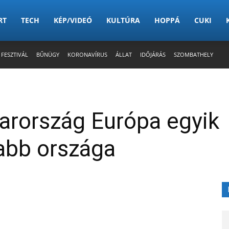
RT
TECH
KÉP/VIDEÓ
KULTÚRA
HOPPÁ
CUKI
 FESZTIVÁL
BŰNÜGY
KORONAVÍRUS
ÁLLAT
IDŐJÁRÁS
SZOMBATHELY
arország Európa egyik
abb országa
X