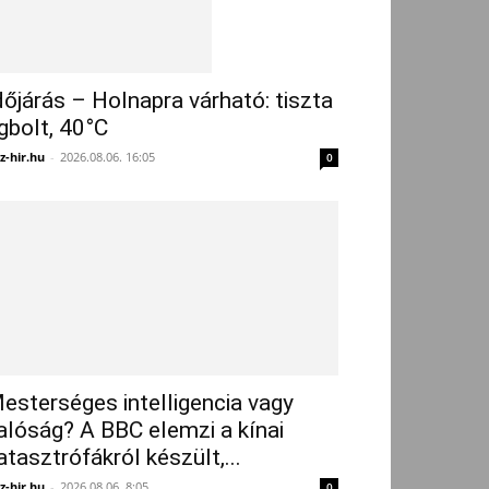
dőjárás – Holnapra várható: tiszta
gbolt, 40°C
z-hir.hu
-
2026.08.06. 16:05
0
esterséges intelligencia vagy
alóság? A BBC elemzi a kínai
atasztrófákról készült,...
z-hir.hu
-
2026.08.06. 8:05
0