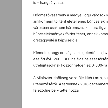
is – hangsúlyozta.
Hódmezővásárhely a megyei jogú városok kö
amikor nem történt életellenes bűncselekmé
városban csaknem háromszáz kamera figyeli a
bűncselekmények földerítését, ennek komoly
országgyűlési képviselője.
Kiemelte, hogy országszerte jelentősen jav
ezelőtt évi 1200-1300 halálos baleset törté
útfelújításoknak köszönhetően ez 6-800-ra
A Miniszterelnökség vezetője kitért arra, 
ütemezéséről. A terveknek 2018 decemberére
fejeződne be – tette hozzá.