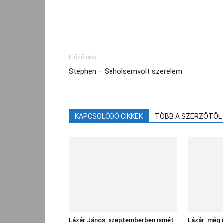
Facebook
Megosztás
Előző cikk
Stephen – Seholsemvolt szerelem
KAPCSOLÓDÓ CIKKEK
TÖBB A SZERZŐTŐL
Lázár János: szeptemberben ismét
Lázár: még 