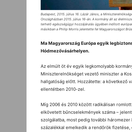
Budapest, 2015. július 16. Lázár János, a Miniszterelnöksége
Országházban 2015. július 16-án. A kormány áll az élelmisze
terhelõ egészségügyi hozzájárulás ügyében indított európai 
másikban a Philip Morris jelentette fel Magyarországot Brü
Ma Magyarország Európa egyik legbiztons
Hódmezővásárhelyen.
Az elmúlt öt év egyik legkomolyabb kormán
Miniszterelnökséget vezető miniszter a Ko
hallgatóság előtt. Hozzátette: a következő 
ellentétben 2010-zel.
Míg 2006 és 2010 között radikálisan romlott
elkövetett bűncselekmények száma – jelentet
szolgálatba, most pedig további háromezer 
százalékkal emelkedik a rendőrök fizetése, e