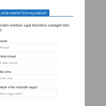
Láttál valamit? Írd meg nekünk!
nden esetben saját készítésű szöveget tölts
l!
eved
-Mail címed
ikk címe
elyik a hét második napja?