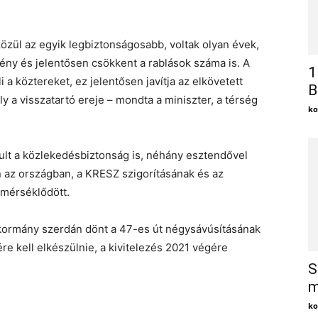
zül az egyik legbiztonságosabb, voltak olyan évek,
ny és jelentősen csökkent a rablások száma is. A
1
 köztereket, ez jelentősen javítja az elkövetett
B
 a visszatartó ereje – mondta a miniszter, a térség
ko
ult a közlekedésbiztonság is, néhány esztendővel
n az országban, a KRESZ szigorításának és az
 mérséklődött.
a kormány szerdán dönt a 47-es út négysávúsításának
 kell elkészülnie, a kivitelezés 2021 végére
S
m
ko