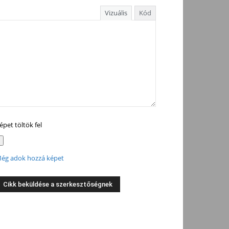
Vizuális
Kód
épet töltök fel
ég adok hozzá képet