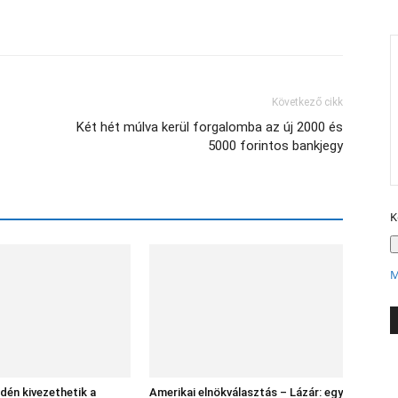
X
Következő cikk
Két hét múlva kerül forgalomba az új 2000 és
5000 forintos bankjegy
K
M
idén kivezethetik a
Amerikai elnökválasztás – Lázár: egy