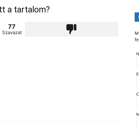
tt a tartalom?
77
Szavazat
Mi
fe
N
E
C
M