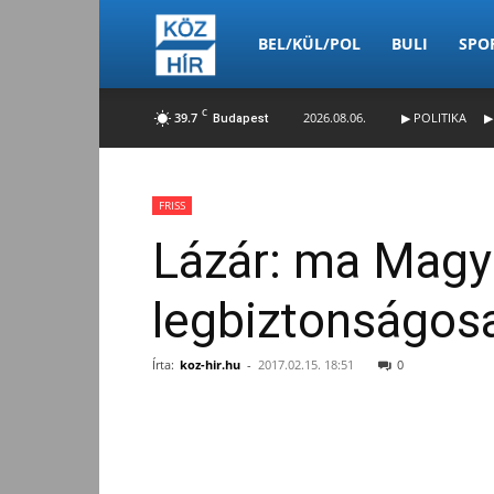
Köz-
BEL/KÜL/POL
BULI
SPO
C
39.7
2026.08.06.
▶ POLITIKA
▶
Budapest
Hír
FRISS
Lázár: ma Magy
legbiztonságos
Írta:
koz-hir.hu
-
2017.02.15. 18:51
0
Facebook
Megosztás