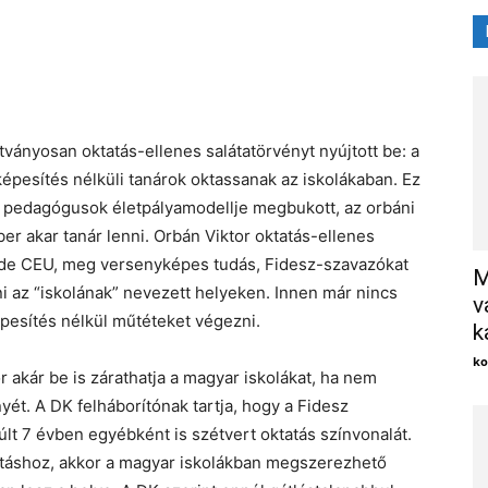
X
ványosan oktatás-ellenes salátatörvényt nyújtott be: a
épesítés nélküli tanárok oktassanak az iskolákaban. Ez
a pedagógusok életpályamodellje megbukott, az orbáni
 akar tanár lenni. Orbán Viktor oktatás-ellenes
l ide CEU, meg versenyképes tudás, Fidesz-szavazókat
M
 az “iskolának” nevezett helyeken. Innen már nincs
v
pesítés nélkül műtéteket végezni.
k
ko
r akár be is zárathatja a magyar iskolákat, ha nem
nyét. A DK felháborítónak tartja, hogy a Fidesz
lt 7 évben egyébként is szétvert oktatás színvonalát.
nításhoz, akkor a magyar iskolákban megszerezhető