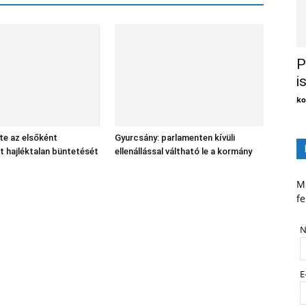
P
i
ko
tte az elsőként
Gyurcsány: parlamenten kívüli
t hajléktalan büntetését
ellenállással váltható le a kormány
Mi
fe
N
E