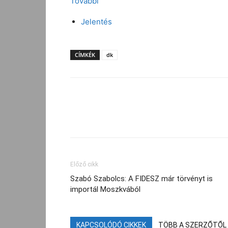
További
Jelentés
CÍMKÉK
dk
Facebook
Megosztás
Előző cikk
Szabó Szabolcs: A FIDESZ már törvényt is
importál Moszkvából
KAPCSOLÓDÓ CIKKEK
TÖBB A SZERZŐTŐL