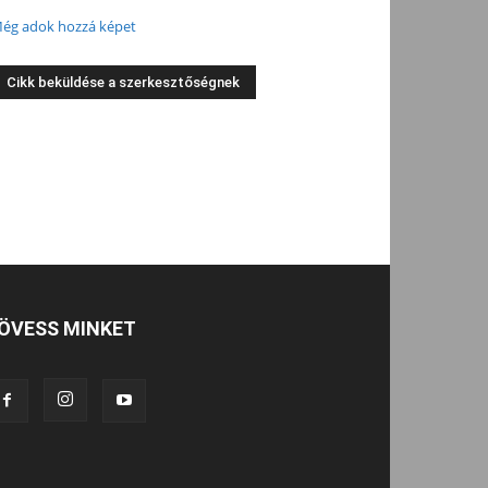
ég adok hozzá képet
ÖVESS MINKET