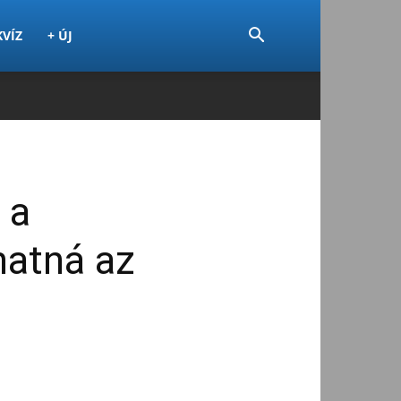
KVÍZ
+ ÚJ
 a
hatná az