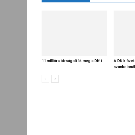
11 millióra bírságolták meg a DK-t
A DK kifize
szankcionál