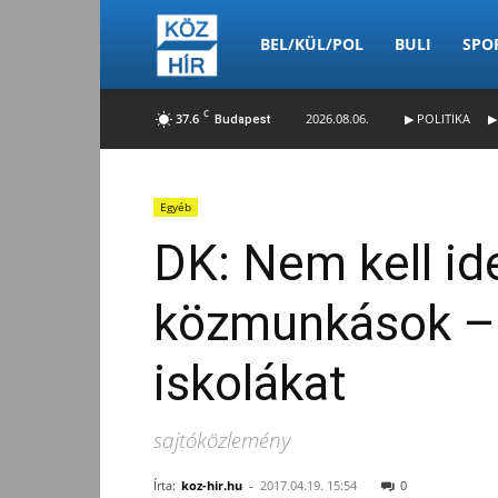
Köz-
BEL/KÜL/POL
BULI
SPO
C
37.6
2026.08.06.
▶ POLITIKA
▶
Budapest
Hír
Egyéb
DK: Nem kell id
közmunkások – O
iskolákat
sajtóközlemény
Írta:
koz-hir.hu
-
2017.04.19. 15:54
0