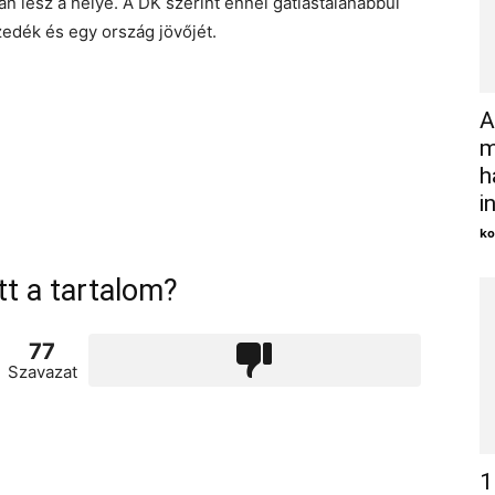
 lesz a helye. A DK szerint ennél gátlástalanabbul
edék és egy ország jövőjét.
A
m
h
i
ko
tt a tartalom?
77
Szavazat
1