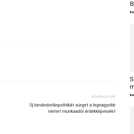
B
ko
X
S
m
ko
Következő cikk
Új bevándorláspolitikát sürget a legnagyobb
német munkaadói érdekképviselet