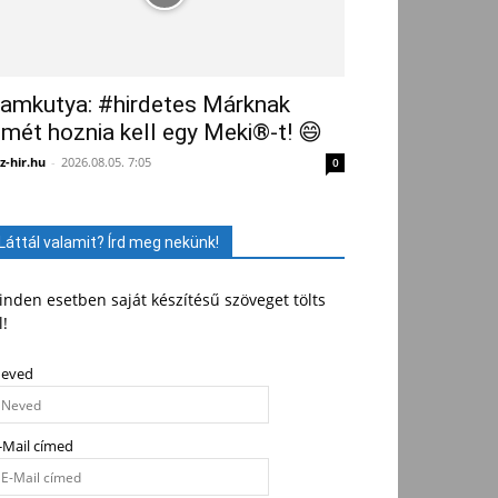
amkutya: #hirdetes Márknak
smét hoznia kell egy Meki®-t! 😄
z-hir.hu
-
2026.08.05. 7:05
0
Láttál valamit? Írd meg nekünk!
nden esetben saját készítésű szöveget tölts
l!
eved
-Mail címed