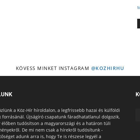
M
KÖVESS MINKET INSTAGRAM
@KOZHIRHU
LUNK
K
zlünk a Köz-Hír híroldalon, a legfrissebb hazai és külföldi
k forrásánál. Újságíró csapatunk fáradhatatlanul dolgozik,
 élőben tudósítson a magyarországi és a határon túli
ényekről. De mi nem csak a hírekről tudósítunk -
tőséget adunk arra is, hogy Te is részese legyél a