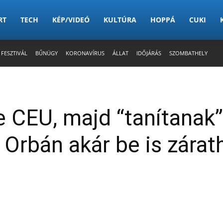
RT
TECH
KÉP/VIDEÓ
KULTÚRA
HOPPÁ
CUKI
 FESZTIVÁL
BŰNÜGY
KORONAVÍRUS
ÁLLAT
IDŐJÁRÁS
SZOMBATHELY
e CEU, majd “tanítanak”
rbán akár be is zárat