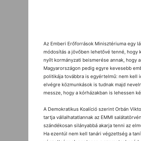
Facebook
Megosztás
Az Emberi Erőforrások Minisztériuma egy lát
módosítás a jövőben lehetővé tenné, hogy k
nyílt kormányzati beismerése annak, hogy 
Magyarországon pedig egyre kevesebb ember
politikája továbbra is egyértelmű: nem kel
elvégre közmunkások is tudnak majd nevelni
messze, hogy a kórházakban is lehessen ké
A Demokratikus Koalíció szerint Orbán Vikto
tartja vállalhatatlannak az EMMI salátatörvé
szándékosan silányabbá akarja tenni az elmú
Ha ezentúl nem kell tanári végzettség a ta