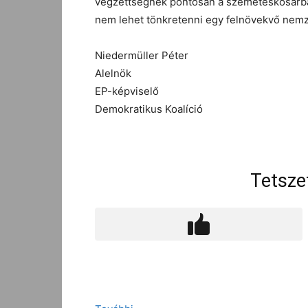
végzettségnek pontosan a szemeteskosárban
nem lehet tönkretenni egy felnövekvő nemz
Niedermüller Péter
Alelnök
EP-képviselő
Demokratikus Koalíció
Tetsze