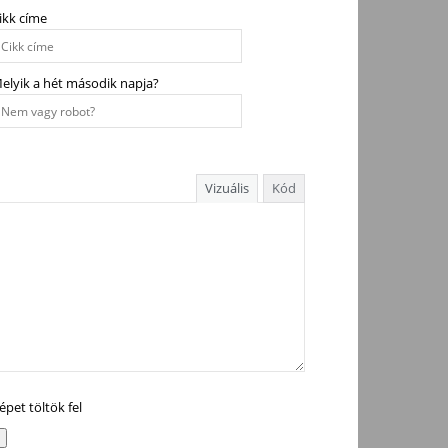
ikk címe
elyik a hét második napja?
Vizuális
Kód
épet töltök fel