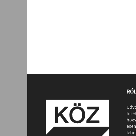
RÓ
Üdvö
híre
hogy
esem
lehe