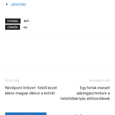
Jelentés
FORRÁS
MTI
CÍMKÉK
sör
Facebook
X
Előző cikk
Következő cikk
Nézőpont Intézet: tízből közel
Egy hetük maradt
kilenc magyar ellenzi a kvótát
adategyeztetésre a
feltöltőkártyás előfizetőknek