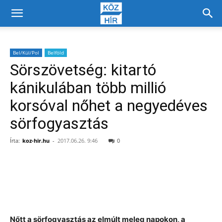
Bel/Kül/Pol
Belföld
Sörszövetség: kitartó
kánikulában több millió
korsóval nőhet a negyedéves
sörfogyasztás
Írta:
koz-hir.hu
-
2017.06.26. 9:46
0
Facebook
X
Nőtt a sörfogyasztás az elmúlt meleg napokon, a