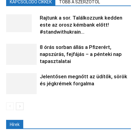
KAPCSOLÓDÓ CIKKEK
TÖBB A SZERZŐTŐL
Rajtunk a sor. Találkozzunk kedden
este az orosz kémbank előtt!
#standwithukrain…
8 órás sorban állás a Pfizerért,
napszúrás, fejfájás – a pénteki nap
tapasztalatai
Jelentősen megnőtt az üdítők, sörök
és jégkrémek forgalma
Hírek