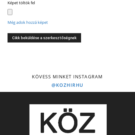
Képet töltök fel
Még adok hozzá képet
KÖVESS MINKET INSTAGRAM
@KOZHIRHU