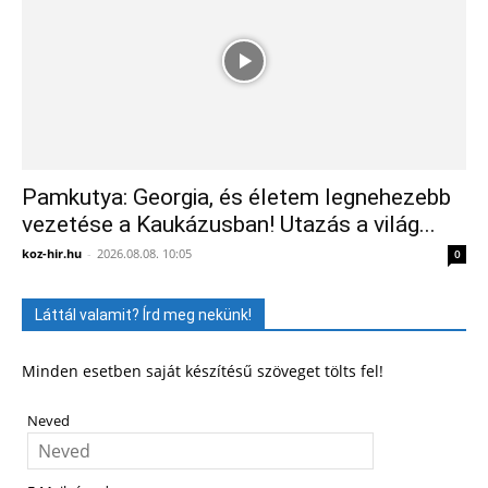
Pamkutya: Georgia, és életem legnehezebb
vezetése a Kaukázusban! Utazás a világ...
koz-hir.hu
-
2026.08.08. 10:05
0
Láttál valamit? Írd meg nekünk!
Minden esetben saját készítésű szöveget tölts fel!
Neved