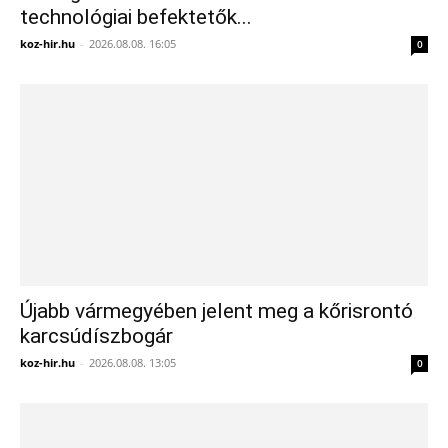
technológiai befektetők...
koz-hir.hu
-
2026.08.08. 16:05
0
Újabb vármegyében jelent meg a kőrisrontó
karcsúdíszbogár
koz-hir.hu
-
2026.08.08. 13:05
0