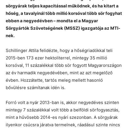
sörgyárak teljes kapacitással működnek, és ha kitart a
hőség, a tavalyinál több millió korsóval több sör fogyhat
ebben a negyedévben – mondta el a Magyar
Sörgyártók Szövetségének (MSSZ) igazgatója az MTI-
nek.
Schillinger Attila felidézte, hogy a hőségriadókkal teli
2015-ben 173 ezer hektoliterrel, mintegy 35 millió
korsóval, 11 százalékkal több sör fogyott Magyarországon
az év harmadik negyedévében, mint az azt megelőző
évben. Hozzátette, tartós meleg mellett hasonló
bővülésre számítanak idén is.
Forró volt a nyár 2013-ban is, akkor negyedéves szinten
mintegy 7 százalékkal volt több a belföldi sörfogyasztás,
mint a hűvösebb 2014-es nyári szezonban. A sörgyárak
ilyenkor csúcsra járatva termelnek, ráadásul szinte nincs