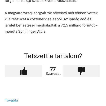
forgalma. Itt 3,6 százalék volt a visszaesés.
A magyarországi sörgyártók növekvő mértékben vették
ki a részüket a közteherviselésből. Az iparág adó és
járulékbefizetései meghaladták a 72,5 milliárd forintot –
mondta Schillinger Attila.
Tetszett a tartalom?
77
Szavazat
További