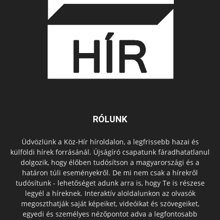
RÓLUNK
Üdvözlünk a Köz-Hír híroldalon, a legfrissebb hazai és
külföldi hírek forrásánál. Újságíró csapatunk fáradhatatlanul
dolgozik, hogy élőben tudósítson a magyarországi és a
határon túli eseményekről. De mi nem csak a hírekről
tudósítunk - lehetőséget adunk arra is, hogy Te is részese
legyél a híreknek. Interaktív aloldalunkon az olvasók
megoszthatják saját képeiket, videóikat és szövegeiket,
egyedi és személyes nézőpontot adva a legfontosabb