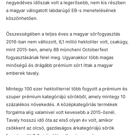
negyedéves időszak volt a legerősebb, nem kis részben
a magyar válogatott labdarúgó EB-s menetelésének
köszönhetően.
Összességében a teljes éves a magyar sörfogyasztás
2016-ban nem változott, 6,1 millió hektoliter volt, csakúgy,
mint 2015-ben, amely 88 müncheni Octoberfest
fogyasztásának felel meg. Ugyanakkor több magas
minőségű és drágább prémium sört ittak a magyar
emberek tavaly.
Mintegy 100 ezer hektoliterrel több fogyott a prémium és
szuper prémium kategóriájú sörökből, amely mintegy 10
százalékos növekedés. A középkategóriás termékek
forgalma alig valamivel volt kevesebb a 2015-ösnél.
Tavaly hosszú idő óta az első olyan év volt, amikor
csökkent az olcsó, gazdaságos árkategóriájú sörök