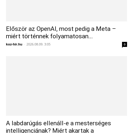
Először az OpenAI, most pedig a Meta –
miért történnek folyamatosan...
koz-hir.hu
-
2026.08.09. 3:05
0
A labdarúgás ellenáll-e a mesterséges
intelligenciának? Miért akartak a