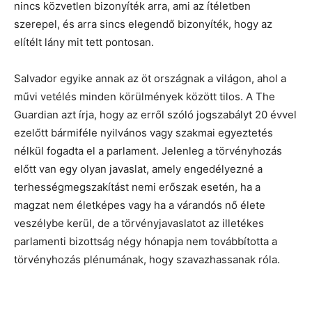
nincs közvetlen bizonyíték arra, ami az ítéletben
szerepel, és arra sincs elegendő bizonyíték, hogy az
elítélt lány mit tett pontosan.
Salvador egyike annak az öt országnak a világon, ahol a
művi vetélés minden körülmények között tilos. A The
Guardian azt írja, hogy az erről szóló jogszabályt 20 évvel
ezelőtt bármiféle nyilvános vagy szakmai egyeztetés
nélkül fogadta el a parlament. Jelenleg a törvényhozás
előtt van egy olyan javaslat, amely engedélyezné a
terhességmegszakítást nemi erőszak esetén, ha a
magzat nem életképes vagy ha a várandós nő élete
veszélybe kerül, de a törvényjavaslatot az illetékes
parlamenti bizottság négy hónapja nem továbbította a
törvényhozás plénumának, hogy szavazhassanak róla.