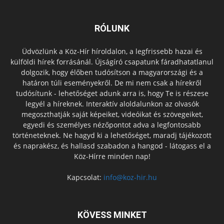
RÓLUNK
Üdvözlünk a Köz-Hír híroldalon, a legfrissebb hazai és
külföldi hírek forrásánál. Újságíró csapatunk fáradhatatlanul
dolgozik, hogy élőben tudósítson a magyarországi és a
határon túli eseményekről. De mi nem csak a hírekről
tudósítunk - lehetőséget adunk arra is, hogy Te is részese
legyél a híreknek. Interaktív aloldalunkon az olvasók
megoszthatják saját képeiket, videóikat és szövegeiket,
egyedi és személyes nézőpontot adva a legfontosabb
történeteknek. Ne hagyd ki a lehetőséget, maradj tájékozott
és naprakész, és hallasd szabadon a hangod - látogass el a
Köz-Hírre minden nap!
Kapcsolat:
info@koz-hir.hu
KÖVESS MINKET