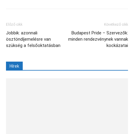
Előző cikk
Következő cikk
Jobbik: azonnali
Budapest Pride – Szervezők:
ösztöndíjemelésre van
minden rendezvénynek vannak
szükség a felsőoktatásban
kockázatai
Hírek