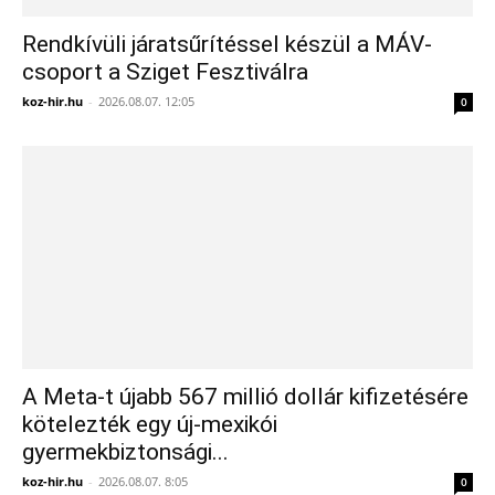
Rendkívüli járatsűrítéssel készül a MÁV-
csoport a Sziget Fesztiválra
koz-hir.hu
-
2026.08.07. 12:05
0
A Meta-t újabb 567 millió dollár kifizetésére
kötelezték egy új-mexikói
gyermekbiztonsági...
koz-hir.hu
-
2026.08.07. 8:05
0