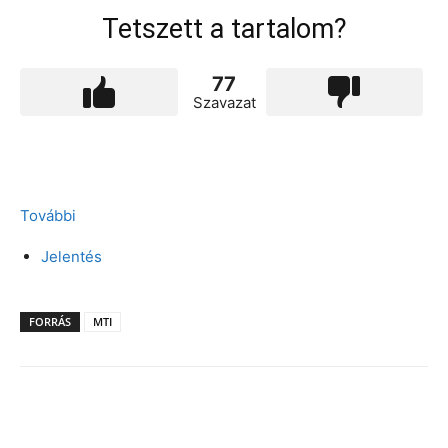
Tetszett a tartalom?
77
Szavazat
További
Jelentés
FORRÁS
MTI
Facebook
X