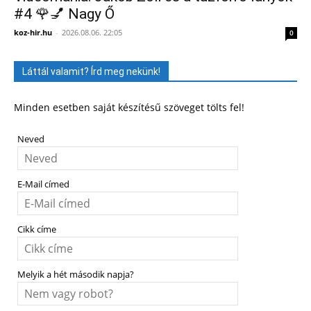
#4 🌹💅 Nagy Ő
koz-hir.hu
-
2026.08.06. 22:05
0
Láttál valamit? Írd meg nekünk!
Minden esetben saját készítésű szöveget tölts fel!
Neved
E-Mail címed
Cikk címe
Melyik a hét második napja?