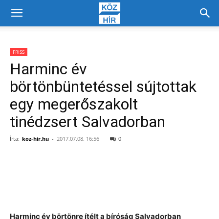
FRISS
Harminc év
börtönbüntetéssel sújtottak
egy megerőszakolt
tinédzsert Salvadorban
Írta:
koz-hir.hu
-
2017.07.08. 16:56
0
Facebook
X
Harminc év börtönre ítélt a bíróság Salvadorban