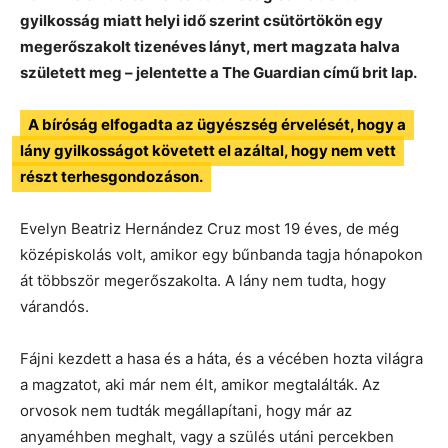
gyilkosság miatt helyi idő szerint csütörtökön egy
megerőszakolt tizenéves lányt, mert magzata halva
született meg – jelentette a The Guardian című brit lap.
A bíróság elfogadta az ügyészség érvelését, hogy a
lány gyilkosságot követett el azáltal, hogy nem vett
részt terhesgondozáson.
Evelyn Beatriz Hernández Cruz most 19 éves, de még
középiskolás volt, amikor egy bűnbanda tagja hónapokon
át többször megerőszakolta. A lány nem tudta, hogy
várandós.
Fájni kezdett a hasa és a háta, és a vécében hozta világra
a magzatot, aki már nem élt, amikor megtalálták. Az
orvosok nem tudták megállapítani, hogy már az
anyaméhben meghalt, vagy a szülés utáni percekben