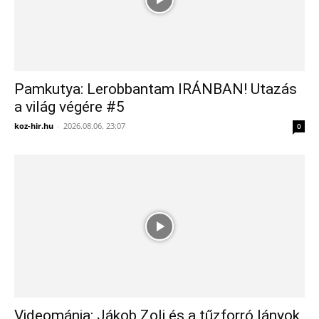
Pamkutya: Lerobbantam IRÁNBAN! Utazás
a világ végére #5
koz-hir.hu
-
2026.08.06. 23:07
0
Videománia: Jákob Zoli és a tűzforró lányok