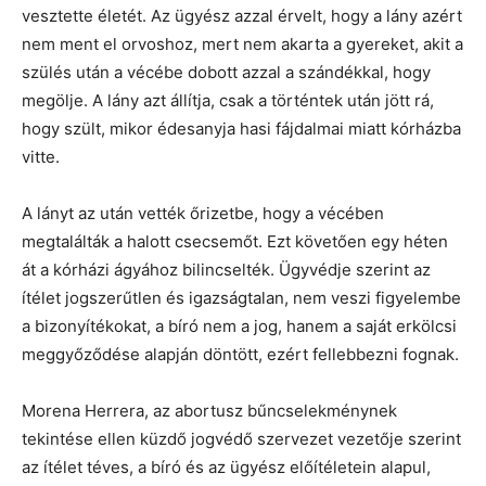
vesztette életét. Az ügyész azzal érvelt, hogy a lány azért
nem ment el orvoshoz, mert nem akarta a gyereket, akit a
szülés után a vécébe dobott azzal a szándékkal, hogy
megölje. A lány azt állítja, csak a történtek után jött rá,
hogy szült, mikor édesanyja hasi fájdalmai miatt kórházba
vitte.
A lányt az után vették őrizetbe, hogy a vécében
megtalálták a halott csecsemőt. Ezt követően egy héten
át a kórházi ágyához bilincselték. Ügyvédje szerint az
ítélet jogszerűtlen és igazságtalan, nem veszi figyelembe
a bizonyítékokat, a bíró nem a jog, hanem a saját erkölcsi
meggyőződése alapján döntött, ezért fellebbezni fognak.
Morena Herrera, az abortusz bűncselekménynek
tekintése ellen küzdő jogvédő szervezet vezetője szerint
az ítélet téves, a bíró és az ügyész előítéletein alapul,