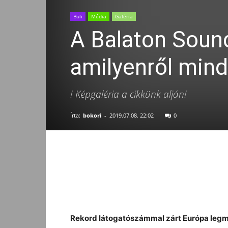
Buli
Média
Galéria
A Balaton Sound
amilyenről mind
! Képgaléria a cikkünk alján!
Írta:
bokori
-
2019.07.08. 22:02
0
Facebook
Megosztás
Rekord látogatószámmal zárt Európa legme