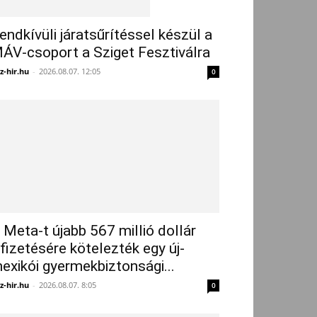
endkívüli járatsűrítéssel készül a
ÁV-csoport a Sziget Fesztiválra
z-hir.hu
-
2026.08.07. 12:05
0
 Meta-t újabb 567 millió dollár
ifizetésére kötelezték egy új-
exikói gyermekbiztonsági...
z-hir.hu
-
2026.08.07. 8:05
0