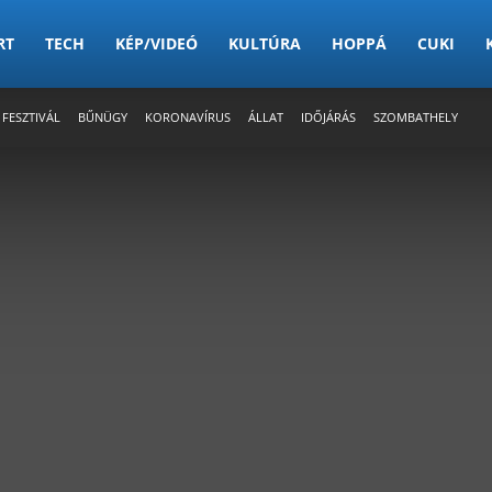
RT
TECH
KÉP/VIDEÓ
KULTÚRA
HOPPÁ
CUKI
 FESZTIVÁL
BŰNÜGY
KORONAVÍRUS
ÁLLAT
IDŐJÁRÁS
SZOMBATHELY