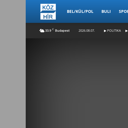
Köz-
BEL/KÜL/POL
BULI
SPO
C
33.9
2026.08.07.
▶ POLITIKA
▶
Budapest
Hír