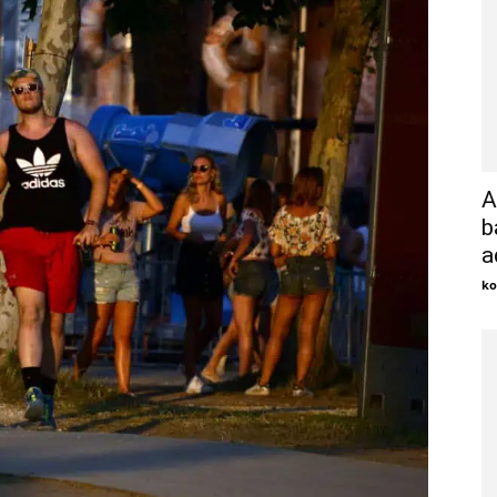
A
b
a
ko