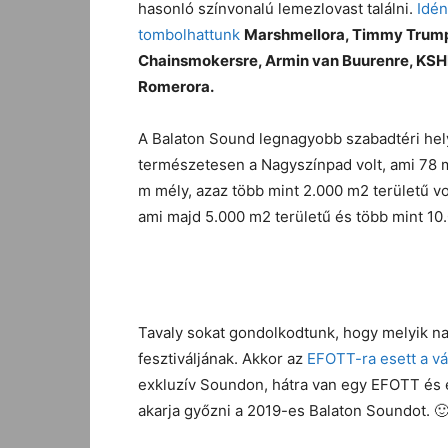
hasonló színvonalú lemezlovast találni.
Idén
tombolhattunk
Marshmellora, Timmy Trump
Chainsmokersre, Armin van Buurenre, KSH
Romerora.
A Balaton Sound legnagyobb szabadtéri hel
természetesen a Nagyszínpad volt, ami 78 
m mély, azaz több mint 2.000 m2 területű vo
ami majd 5.000 m2 területű és több mint 10
Tavaly sokat gondolkodtunk, hogy melyik nag
fesztiváljának. Akkor az
EFOTT-ra esett a v
exkluzív Soundon, hátra van egy EFOTT és e
akarja győzni a 2019-es Balaton Soundot. 