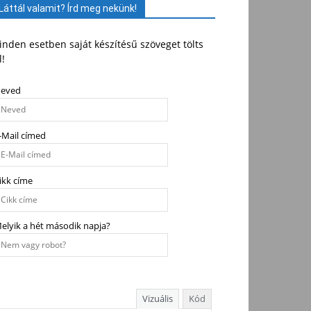
Láttál valamit? Írd meg nekünk!
nden esetben saját készítésű szöveget tölts
l!
eved
-Mail címed
ikk címe
elyik a hét második napja?
Vizuális
Kód