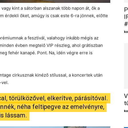
 vagy kint a sátorban alszanak több napon át, ők a
P
 érdekli őket, amúgy is csak este 6-ra jönnek, előtte
I
#
ko
rémiumnak a fesztivál, valahogy inkább mégis az
y minden évben megtelő VIP részleg, ahol grátiszban
eg fehér kanapé. Pont. Na, idén végre erre is
tage cirkusznak kinéző stílussal, a koncertek után
-vel.
V
al, törülközővel, elkerítve, párásítóval.
t
lennék, néha feltipegve az emelvényre,
ko
is lássam.