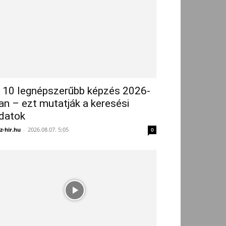
 10 legnépszerűbb képzés 2026-
an – ezt mutatják a keresési
datok
z-hir.hu
-
2026.08.07. 5:05
0