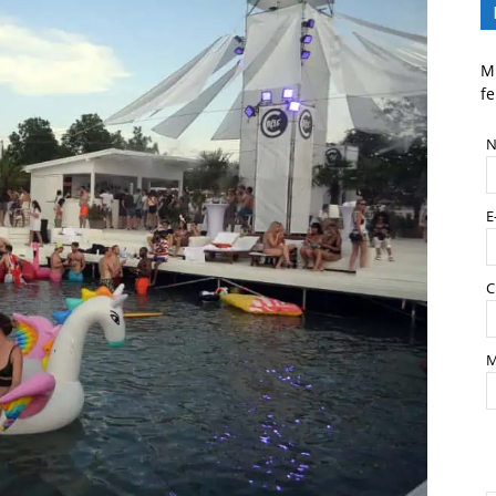
Mi
fe
N
E
C
M