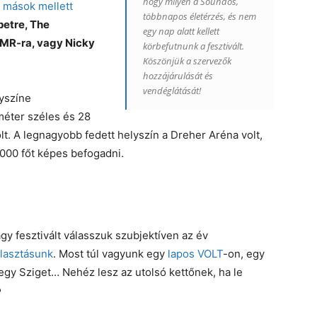
hogy milyen a Soundos,
 mások mellett
többnapos életérzés, és nem
etre, The
egy nap alatt kellett
MR-ra, vagy Nicky
körbefutnunk a fesztivált.
Köszönjük a szervezők
hozzájárulását és
vendéglátását!
yszíne
méter széles és 28
lt. A legnagyobb fedett helyszín a Dreher Aréna volt,
.000 főt képes befogadni.
y fesztivált válasszuk szubjektíven az év
álasztásunk
. Most túl vagyunk egy
lapos VOLT
-on, egy
gy Sziget… Nehéz lesz az utolsó kettőnek, ha le
