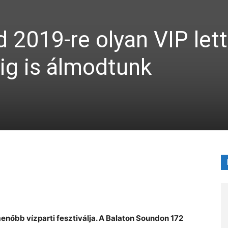
 2019-re olyan VIP lett
ig is álmodtunk
X
nőbb vízparti fesztiválja. A Balaton Soundon 172