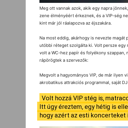
Meg ott vannak azok, akik egy napra jönnek,
zene élményéért érkeznek, és a VIP-ség nem
kint már jól ráalapozva az éjszakára.
Na most eddig, akárhogy is nevezte magát p
utóbbi réteget szolgálta ki. Volt persze eg
volt a WC-hez papír és folyékony szappan, m
rápörögtek a szervezők:
Megvolt a hagyományos VIP, de már ilyen vin
akrobatikus attrakciós programmal, saját DJ
Volt hozzá VIP stég is, matracc
Itt úgy éreztem, egy hétig is el
hogy azért az esti koncerteket 