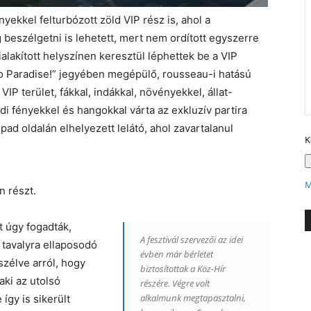
yekkel felturbózott zöld VIP rész is, ahol a
beszélgetni is lehetett, mert nem ordított egyszerre
alakított helyszínen keresztül léphettek be a VIP
 to Paradise!” jegyében megépülő, rousseau-i hatású
P terület, fákkal, indákkal, növényekkel, állat-
di fényekkel és hangokkal várta az exkluzív partira
ad oldalán elhelyezett lelátó, ahol zavartalanul
K
M
n részt.
t úgy fogadták,
A fesztivál szervezői az idei
 tavalyra ellaposodó
évben már bérletet
zélve arról, hogy
biztosítottak a Köz-Hír
aki az utolsó
részére. Végre volt
alkalmunk megtapasztalni,
így is sikerült