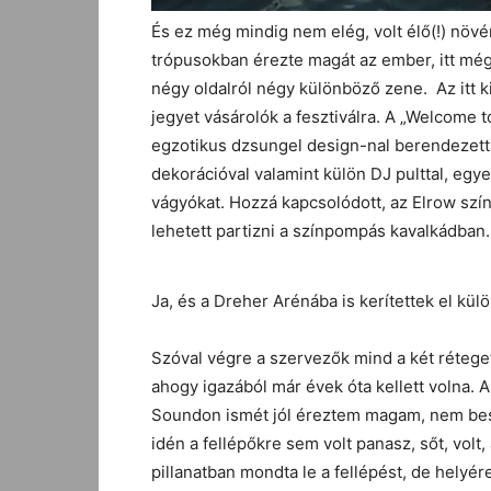
És ez még mindig nem elég, volt élő(!) növén
trópusokban érezte magát az ember, itt még 
négy oldalról négy különböző zene. Az itt ki
jegyet vásárolók a fesztiválra. A „Welcome
egzotikus dzsungel design-nal berendezett VI
dekorációval valamint külön DJ pulttal, egye
vágyókat. Hozzá kapcsolódott, az Elrow színp
lehetett partizni a színpompás kavalkádban.
Ja, és a Dreher Arénába is kerítettek el külö
Szóval végre a szervezők mind a két rétege
ahogy igazából már évek óta kellett volna. A
Soundon ismét jól éreztem magam, nem bes
idén a fellépőkre sem volt panasz, sőt, volt, 
pillanatban mondta le a fellépést, de helyére 