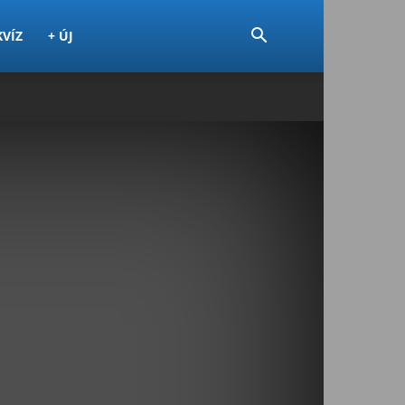
KVÍZ
+ ÚJ