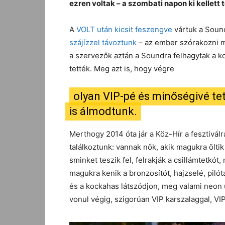
ezren voltak – a szombati napon ki kellett t
A
VOLT után kicsit feszengve
vártuk a Soun
szájízzel távoztunk
– az ember szórakozni me
a szervezők aztán a Soundra felhagytak a kon
tették. Meg azt is, hogy végre
olyan VIP-pé és minőségivé tet
is álmodtunk.
Merthogy 2014 óta jár a Köz-Hír a fesztivál
találkoztunk: vannak nők, akik magukra ölti
sminket teszik fel, felrakják a csillámtetkó
magukra kenik a bronzosítót, hajzselé, piló
és a kockahas látszódjon, meg valami neon ú
vonul végig, szigorúan VIP karszalaggal, V