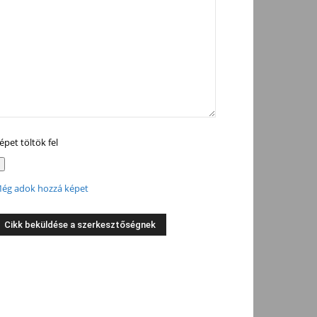
épet töltök fel
ég adok hozzá képet