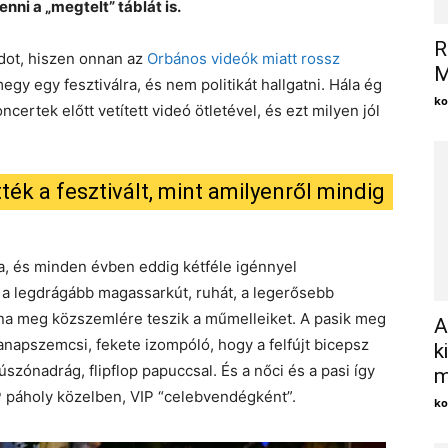
enni a „megtelt” táblát is.
R
dot, hiszen onnan az
Orbános videók miatt rossz
M
gy egy fesztiválra, és nem politikát hallgatni. Hála ég
ko
certek előtt vetített videó ötletével, és ezt milyen jól
ték a fesztivált, mint amilyenről mindig
ra, és minden évben eddig kétféle igénnyel
k a legdrágább magassarkút, ruhát, a legerősebb
t, na meg közszemlére teszik a műmelleiket. A pasik meg
A
tanapszemcsi, fekete izompóló, hogy a felfújt bicepsz
k
szónadrág, flipflop papuccsal. És a nőci és a pasi így
m
IP páholy közelben, VIP “celebvendégként”.
ko