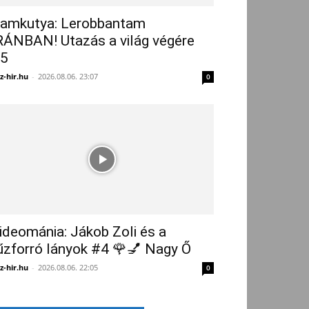
amkutya: Lerobbantam
RÁNBAN! Utazás a világ végére
5
z-hir.hu
-
2026.08.06. 23:07
0
ideománia: Jákob Zoli és a
űzforró lányok #4 🌹💅 Nagy Ő
z-hir.hu
-
2026.08.06. 22:05
0