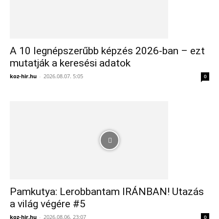
A 10 legnépszerűbb képzés 2026-ban – ezt
mutatják a keresési adatok
koz-hir.hu
-
2026.08.07. 5:05
0
Pamkutya: Lerobbantam IRÁNBAN! Utazás
a világ végére #5
koz-hir.hu
-
2026.08.06. 23:07
0