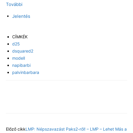
További
Jelentés
CÍMKÉK
d25
dsquared2
modell
napibarbi
palvinbarbara
Facebook
X
Előző cikk
LMP: Népszavazást Paks2-ről! – LMP – Lehet Más a