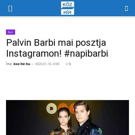
Buli
Palvin Barbi mai posztja
Instagramon! #napibarbi
Írta:
koz-hir.hu
-
2020.01.16. 0:00
0
Facebook
X