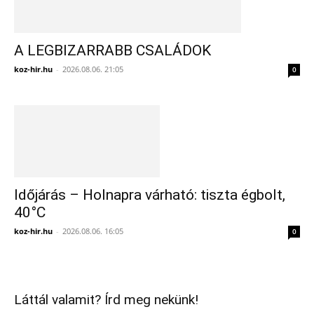
A LEGBIZARRABB CSALÁDOK
koz-hir.hu
-
2026.08.06. 21:05
0
Időjárás – Holnapra várható: tiszta égbolt,
40°C
koz-hir.hu
-
2026.08.06. 16:05
0
Láttál valamit? Írd meg nekünk!