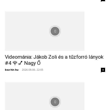
Videománia: Jákob Zoli és a tűzforró lányok
#4 🌹💅 Nagy Ő
koz-hir.hu
-
2026.08.06. 22:05
0