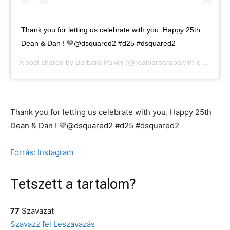
Thank you for letting us celebrate with you. Happy 25th
Dean & Dan ! 💛@dsquared2 #d25 #dsquared2
A post shared by
Barbara Palvin
(@realbarbarapalvin) on
Jan 11
Thank you for letting us celebrate with you. Happy 25th
Dean & Dan ! 💛@dsquared2 #d25 #dsquared2
Forrás: Instagram
Tetszett a tartalom?
77
Szavazat
Szavazz fel
Leszavazás