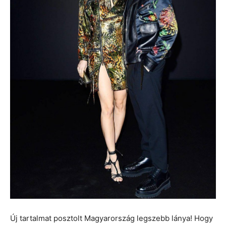
Új tartalmat posztolt Magyarország legszebb lánya! Hogy