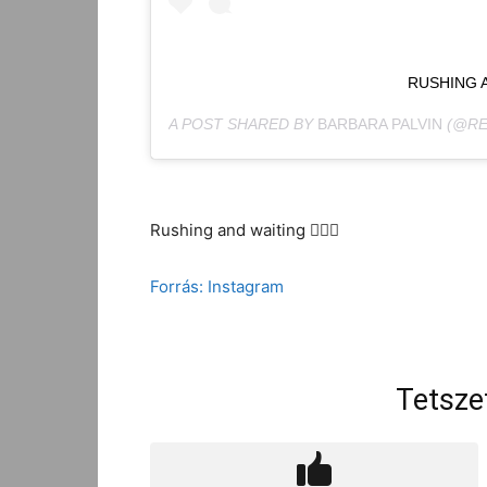
RUSHING AN
A POST SHARED BY
BARBARA PALVIN
(@RE
Rushing and waiting 💁🏼‍♀️
Forrás: Instagram
Tetsze