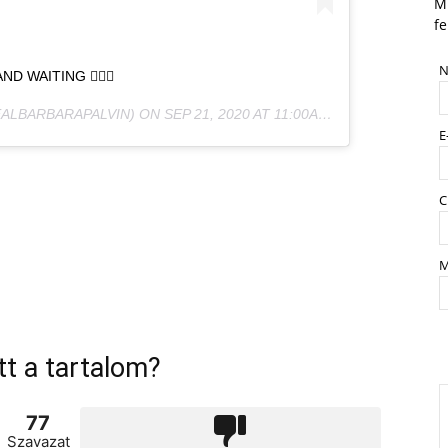
Mi
fe
N
D WAITING 💁🏼‍♀️
ALBARBARAPALVIN) ON
SEP 21, 2020 AT 11:00AM PDT
E
C
M
tt a tartalom?
77
Szavazat