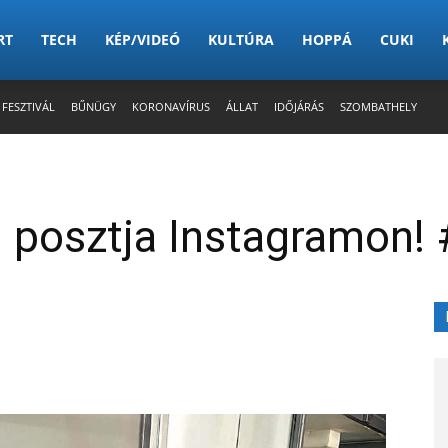
RT
TECH
KÉP/VIDEÓ
KULTÚRA
HOPPÁ
CUKI
 FESZTIVÁL
BŰNÜGY
KORONAVÍRUS
ÁLLAT
IDŐJÁRÁS
SZOMBATHELY
i posztja Instagramon! 
X