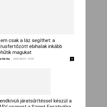
em csak a láz segíthet: a
írusfertőzött ebihalak inkább
ehűtik magukat
z-hir.hu
-
2026.08.07. 19:05
0
endkívüli járatsűrítéssel készül a
ÁV-csoport a Sziget Fesztiválra