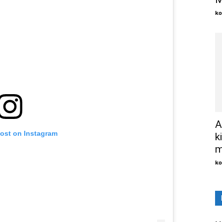
ko
A
post on Instagram
k
m
ko