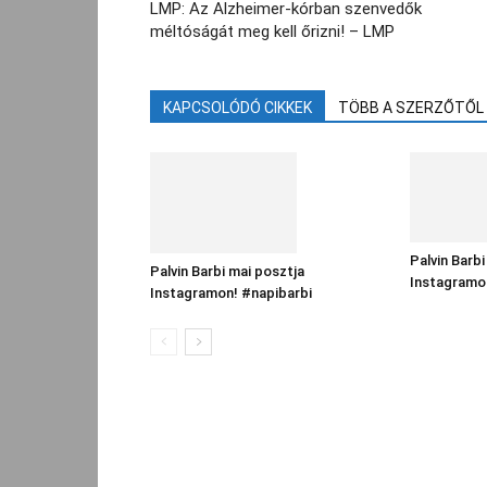
LMP: Az Alzheimer-kórban szenvedők
méltóságát meg kell őrizni! – LMP
KAPCSOLÓDÓ CIKKEK
TÖBB A SZERZŐTŐL
Palvin Barbi
Palvin Barbi mai posztja
Instagramo
Instagramon! #napibarbi