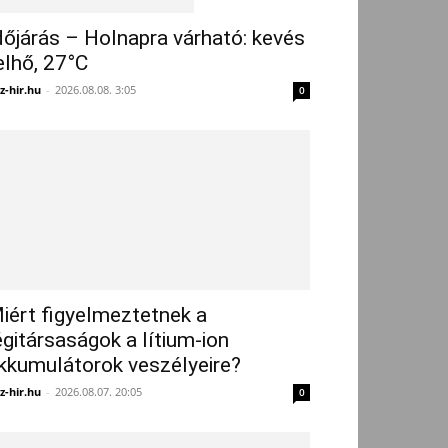
dőjárás – Holnapra várható: kevés
elhő, 27°C
z-hir.hu
-
2026.08.08. 3:05
0
iért figyelmeztetnek a
égitársaságok a lítium-ion
kkumulátorok veszélyeire?
z-hir.hu
-
2026.08.07. 20:05
0