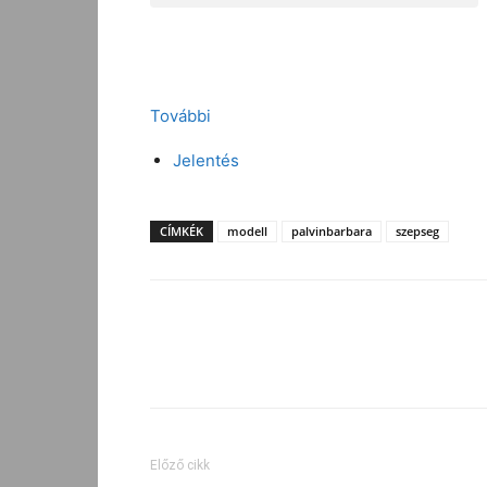
További
Jelentés
CÍMKÉK
modell
palvinbarbara
szepseg
Facebook
Megosztás
Előző cikk