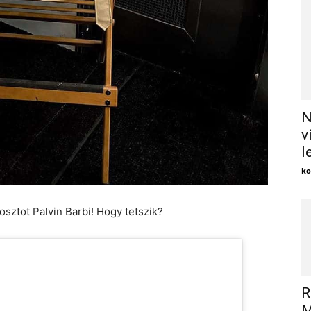
N
v
l
ko
sztot Palvin Barbi! Hogy tetszik?
R
M