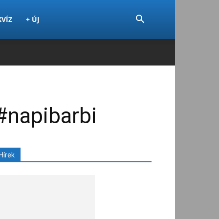
KVÍZ
+ ÚJ
#napibarbi
Hírek