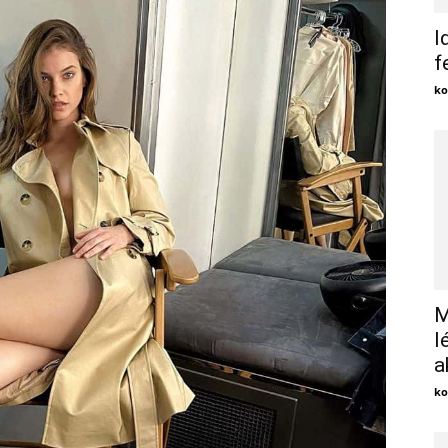
I
f
ko
M
l
a
ko