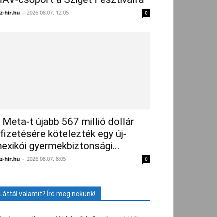
z-hir.hu
-
2026.08.07. 12:05
0
 Meta-t újabb 567 millió dollár
ifizetésére kötelezték egy új-
exikói gyermekbiztonsági...
z-hir.hu
-
2026.08.07. 8:05
0
Láttál valamit? Írd meg nekünk!