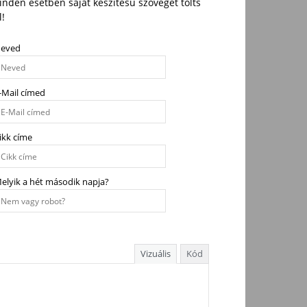
nden esetben saját készítésű szöveget tölts
l!
eved
-Mail címed
ikk címe
elyik a hét második napja?
Vizuális
Kód