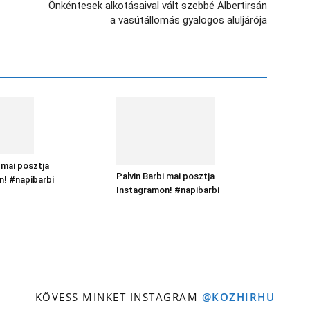
Önkéntesek alkotásaival vált szebbé Albertirsán
a vasútállomás gyalogos aluljárója
 mai posztja
Palvin Barbi mai posztja
n! #napibarbi
Instagramon! #napibarbi
KÖVESS MINKET INSTAGRAM
@KOZHIRHU