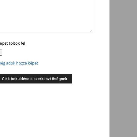
épet töltök fel
ég adok hozzá képet