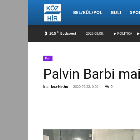
Köz-
BEL/KÜL/POL
BULI
SPO
C
20.5
2026.08.08.
▶ POLITIKA
▶
Budapest
Hír
Buli
Palvin Barbi ma
Írta:
koz-hir.hu
-
2020.09.22. 0:02
0
Facebook
Megosztás