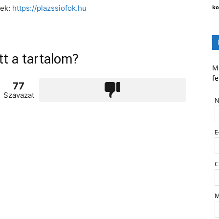
tek:
https://plazssiofok.hu
ko
tt a tartalom?
Mi
fe
77
Szavazat
N
E
C
M