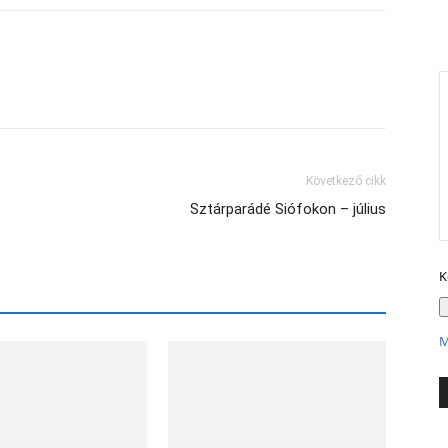
X
Következő cikk
Sztárparádé Siófokon – július
K
M