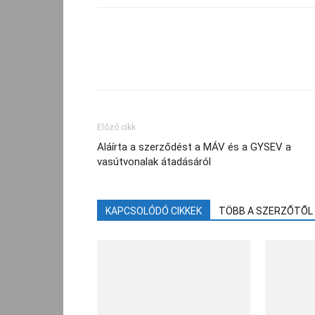
Facebook
Megosztás
Előző cikk
Aláírta a szerződést a MÁV és a GYSEV a
vasútvonalak átadásáról
KAPCSOLÓDÓ CIKKEK
TÖBB A SZERZŐTŐL