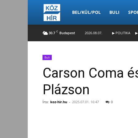
Köz-
BEL/KÜL/POL
BULI
SPO
C
30.7
2026.08.07.
▶ POLITIKA
▶
Budapest
Hír
Buli
Carson Coma és 
Plázson
Írta:
koz-hir.hu
-
2025.07.01. 16:47
0
Facebook
Megosztás