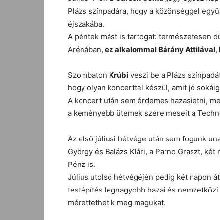
Plázs színpadára, hogy a közönséggel együt
éjszakába.
A péntek mást is tartogat: természetesen 
Arénában,
ez alkalommal Bárány Attilával
,
Szombaton
Krúbi
veszi be a Plázs színpadát
hogy olyan koncerttel készül, amit jó soká
A koncert után sem érdemes hazasietni, mer
a keményebb ütemek szerelmeseit a Techno
Az első júliusi hétvége után sem fogunk un
György és Balázs Klári, a Parno Graszt, két 
Pénz is.
Július utolsó hétvégéjén pedig két napon á
testépítés legnagyobb hazai és nemzetközi 
mérettethetik meg magukat.