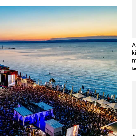
A
k
m
ko