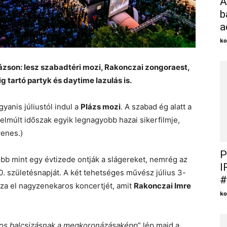
A
b
a
ko
lázson: lesz szabadtéri mozi, Rakonczai zongoraest,
 tartó partyk és daytime lazulás is.
yanis júliustól indul a
Plázs mozi
. A szabad ég alatt a
elmúlt időszak egyik legnagyobb hazai sikerfilmje,
yenes.)
P
bb mint egy évtizede ontják a slágereket, nemrég az
I
 születésnapját. A két tehetséges művész július 3-
#
za el nagyzenekaros koncertjét, amit
Rakonczai Imre
ko
os balcsizásnak a megkoronázásaképp
” lép majd a