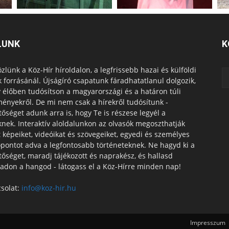
LUNK
K
zlünk a Köz-Hír híroldalon, a legfrissebb hazai és külföldi
k forrásánál. Újságíró csapatunk fáradhatatlanul dolgozik,
 élőben tudósítson a magyarországi és a határon túli
ényekről. De mi nem csak a hírekről tudósítunk -
tőséget adunk arra is, hogy Te is részese legyél a
knek. Interaktív aloldalunkon az olvasók megoszthatják
t képeiket, videóikat és szövegeiket, egyedi és személyes
pontot adva a legfontosabb történeteknek. Ne hagyd ki a
tőséget, maradj tájékozott és naprakész, és hallasd
adon a hangod - látogass el a Köz-Hírre minden nap!
solat:
info@koz-hir.hu
Impresszum