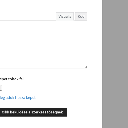
Vizuális
Kód
épet töltök fel
ég adok hozzá képet