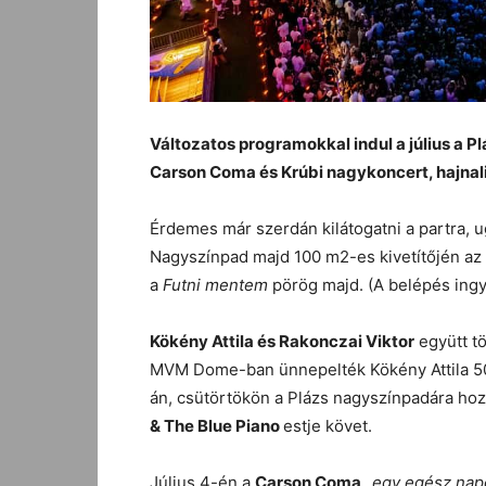
Változatos programokkal indul a július a P
Carson Coma és Krúbi nagykoncert, hajnalig
Érdemes már szerdán kilátogatni a partra, ug
Nagyszínpad majd 100 m2-es kivetítőjén az 
a
Futni mentem
pörög majd. (A belépés ing
Kökény Attila és Rakonczai Viktor
együtt tö
MVM Dome-ban ünnepelték Kökény Attila 50.
án, csütörtökön a Plázs nagyszínpadára hoz
& The Blue Piano
estje követ.
Július 4-én a
Carson Coma
„
egy egész nap