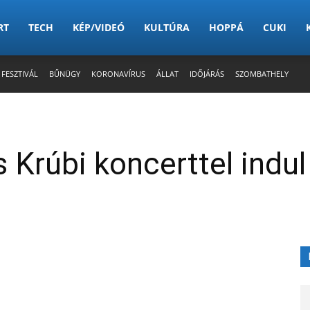
RT
TECH
KÉP/VIDEÓ
KULTÚRA
HOPPÁ
CUKI
 FESZTIVÁL
BŰNÜGY
KORONAVÍRUS
ÁLLAT
IDŐJÁRÁS
SZOMBATHELY
Krúbi koncerttel indul 
X