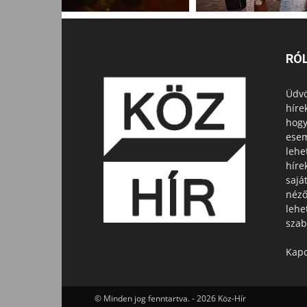
RÓ
Üdvö
híre
hogy
esem
lehe
híre
sajá
néző
lehe
szab
Kapc
© Minden jog fenntartva. - 2026 Köz-Hír