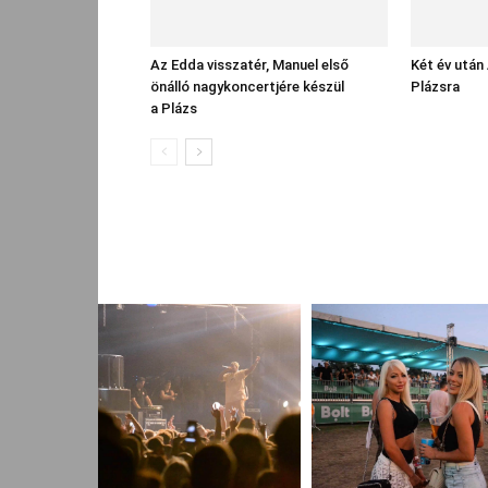
Az Edda visszatér, Manuel első
Két év után
önálló nagykoncertjére készül
Plázsra
a Plázs