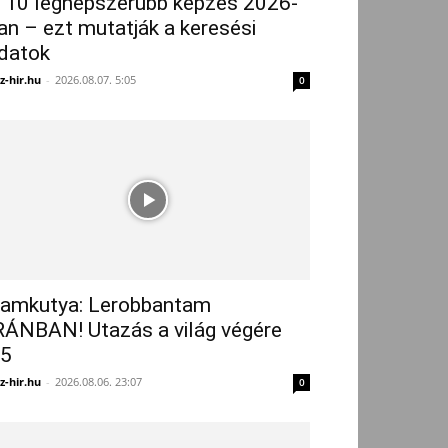
 10 legnépszerűbb képzés 2026-
an – ezt mutatják a keresési
datok
z-hir.hu
-
2026.08.07. 5:05
0
amkutya: Lerobbantam
RÁNBAN! Utazás a világ végére
5
z-hir.hu
-
2026.08.06. 23:07
0