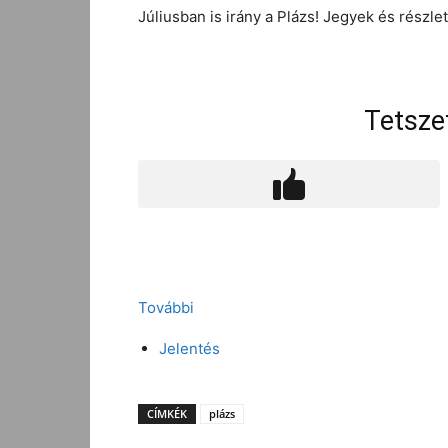
Júliusban is irány a Plázs! Jegyek és részle
Tetsze
További
Jelentés
CÍMKÉK
plázs