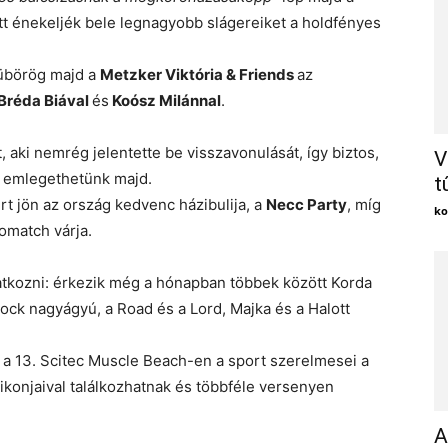
t énekeljék bele legnagyobb slágereiket a holdfényes
dübörög majd a
Metzker Viktória & Friends
az
Bréda Biával
és
Koósz Milánnal
.
, aki nemrég jelentette be visszavonulását, így biztos,
V
ig emlegethetünk majd.
t
t jön az ország kedvenc házibulija, a
Necc Party
, míg
ko
match várja.
atkozni: érkezik még a hónapban többek között Korda
rock nagyágyú, a Road és a Lord, Majka és a Halott
t a 13. Scitec Muscle Beach-en a sport szerelmesei a
ikonjaival találkozhatnak és többféle versenyen
A