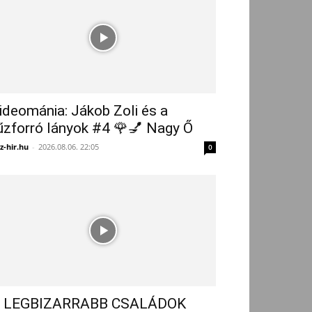
ideománia: Jákob Zoli és a
űzforró lányok #4 🌹💅 Nagy Ő
z-hir.hu
-
2026.08.06. 22:05
0
 LEGBIZARRABB CSALÁDOK