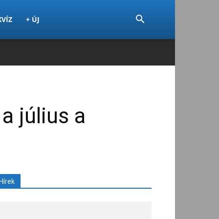
KVÍZ
+ ÚJ
a július a
Hírek