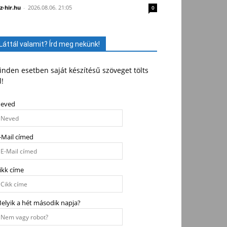
z-hir.hu
-
2026.08.06. 21:05
0
Láttál valamit? Írd meg nekünk!
nden esetben saját készítésű szöveget tölts
l!
eved
-Mail címed
ikk címe
elyik a hét második napja?