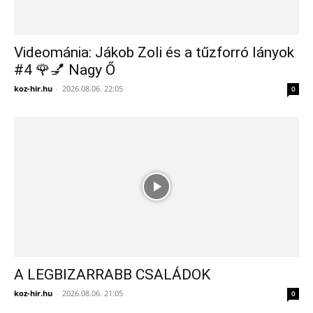
Videománia: Jákob Zoli és a tűzforró lányok
#4 🌹💅 Nagy Ő
koz-hir.hu
-
2026.08.06. 22:05
0
A LEGBIZARRABB CSALÁDOK
koz-hir.hu
-
2026.08.06. 21:05
0