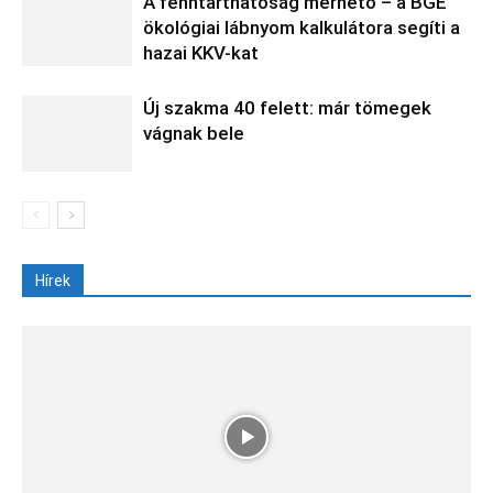
A fenntarthatóság mérhető – a BGE
ökológiai lábnyom kalkulátora segíti a
hazai KKV-kat
Új szakma 40 felett: már tömegek
vágnak bele
Hírek