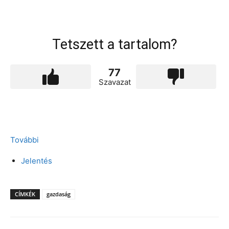
Tetszett a tartalom?
77
Szavazat
További
Jelentés
CÍMKÉK
gazdaság