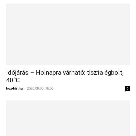
Időjárás – Holnapra várható: tiszta égbolt,
40°C
koz-hir.hu
-
2026.08.06. 16:05
0