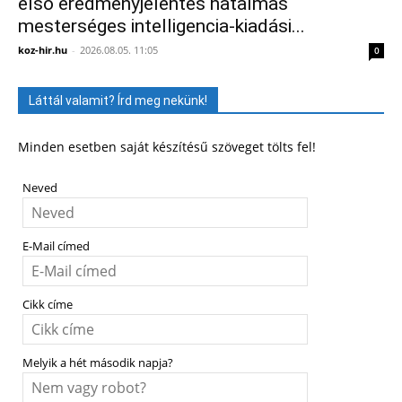
első eredményjelentés hatalmas
mesterséges intelligencia-kiadási...
koz-hir.hu
-
2026.08.05. 11:05
0
Láttál valamit? Írd meg nekünk!
Minden esetben saját készítésű szöveget tölts fel!
Neved
E-Mail címed
Cikk címe
Melyik a hét második napja?