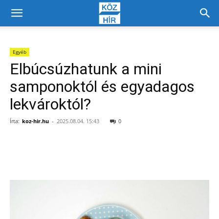
Egyéb
Elbúcsúzhatunk a mini
samponoktól és egyadagos
lekvároktól?
Írta:
koz-hir.hu
-
2025.08.04. 15:43
0
Facebook
X