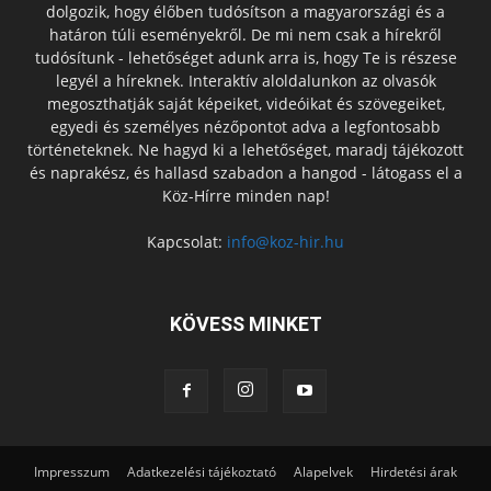
dolgozik, hogy élőben tudósítson a magyarországi és a
határon túli eseményekről. De mi nem csak a hírekről
tudósítunk - lehetőséget adunk arra is, hogy Te is részese
legyél a híreknek. Interaktív aloldalunkon az olvasók
megoszthatják saját képeiket, videóikat és szövegeiket,
egyedi és személyes nézőpontot adva a legfontosabb
történeteknek. Ne hagyd ki a lehetőséget, maradj tájékozott
és naprakész, és hallasd szabadon a hangod - látogass el a
Köz-Hírre minden nap!
Kapcsolat:
info@koz-hir.hu
KÖVESS MINKET
Impresszum
Adatkezelési tájékoztató
Alapelvek
Hirdetési árak