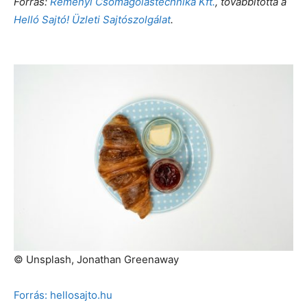
Forrás:
Reményi Csomagolástechnika Kft.
, továbbította a
Helló Sajtó! Üzleti Sajtószolgálat
.
© Unsplash, Jonathan Greenaway
Forrás: hellosajto.hu