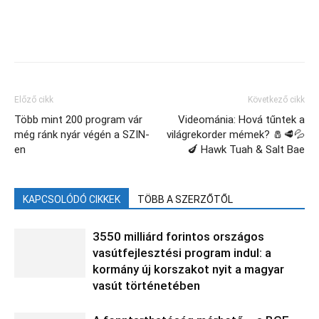
Facebook
X
Előző cikk
Következő cikk
Több mint 200 program vár
Videománia: Hová tűntek a
még ránk nyár végén a SZIN-
világrekorder mémek? 🧂🥩💦
en
🍆 Hawk Tuah & Salt Bae
KAPCSOLÓDÓ CIKKEK
TÖBB A SZERZŐTŐL
3550 milliárd forintos országos
vasútfejlesztési program indul: a
kormány új korszakot nyit a magyar
vasút történetében