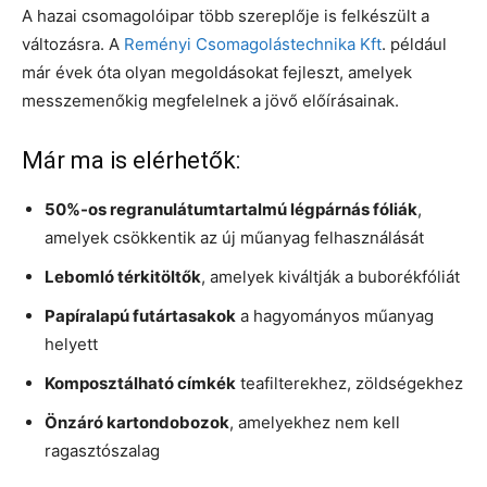
A hazai csomagolóipar több szereplője is felkészült a
változásra. A
Reményi Csomagolástechnika Kft
. például
már évek óta olyan megoldásokat fejleszt, amelyek
messzemenőkig megfelelnek a jövő előírásainak.
Már ma is elérhetők:
50%-os regranulátumtartalmú légpárnás fóliák
,
amelyek csökkentik az új műanyag felhasználását
Lebomló térkitöltők
, amelyek kiváltják a buborékfóliát
Papíralapú futártasakok
a hagyományos műanyag
helyett
Komposztálható címkék
teafilterekhez, zöldségekhez
Önzáró kartondobozok
, amelyekhez nem kell
ragasztószalag