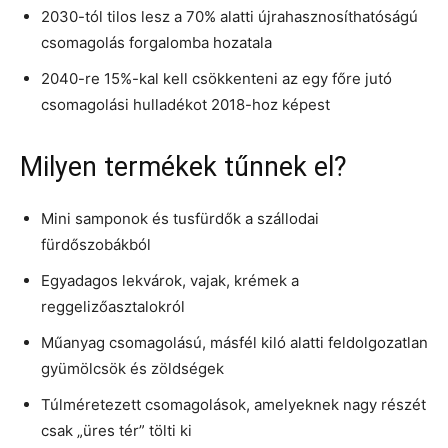
2030-tól tilos lesz a 70% alatti újrahasznosíthatóságú
csomagolás forgalomba hozatala
2040-re 15%-kal kell csökkenteni az egy főre jutó
csomagolási hulladékot 2018-hoz képest
Milyen termékek tűnnek el?
Mini samponok és tusfürdők a szállodai
fürdőszobákból
Egyadagos lekvárok, vajak, krémek a
reggelizőasztalokról
Műanyag csomagolású, másfél kiló alatti feldolgozatlan
gyümölcsök és zöldségek
Túlméretezett csomagolások, amelyeknek nagy részét
csak „üres tér” tölti ki