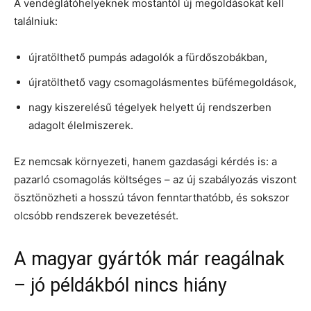
A vendéglátóhelyeknek mostantól új megoldásokat kell
találniuk:
újratölthető pumpás adagolók a fürdőszobákban,
újratölthető vagy csomagolásmentes büfémegoldások,
nagy kiszerelésű tégelyek helyett új rendszerben
adagolt élelmiszerek.
Ez nemcsak környezeti, hanem gazdasági kérdés is: a
pazarló csomagolás költséges – az új szabályozás viszont
ösztönözheti a hosszú távon fenntarthatóbb, és sokszor
olcsóbb rendszerek bevezetését.
A magyar gyártók már reagálnak
– jó példákból nincs hiány