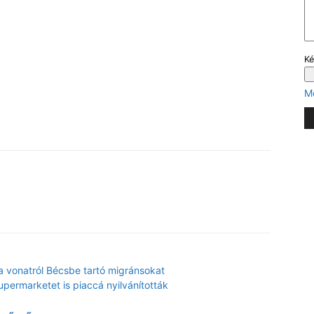
Ké
M
X
 a vonatról Bécsbe tartó migránsokat
permarketet is piaccá nyilvánították