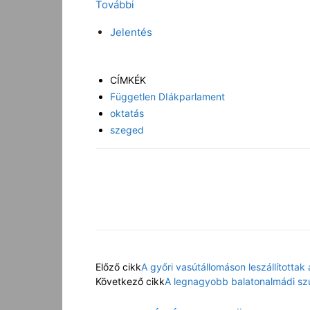
További
Jelentés
CÍMKÉK
Független DIákparlament
oktatás
szeged
Facebook
Megosztás
Előző cikk
A győri vasútállomáson leszállítottak
Következő cikk
A legnagyobb balatonalmádi szu