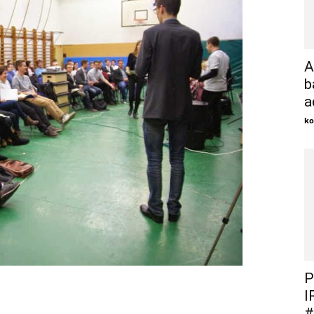
A
b
a
ko
P
I
#