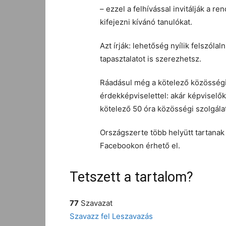
– ezzel a felhívással invitálják a r
kifejezni kívánó tanulókat.
Azt írják: lehetőség nyílik felszóla
tapasztalatot is szerezhetsz.
Ráadásul még a kötelező közösségi s
érdekképviselettel: akár képviselők
kötelező 50 óra közösségi szolgálat
Országszerte több helyütt tartanak
Facebookon érhető el.
Tetszett a tartalom?
77
Szavazat
Szavazz fel
Leszavazás