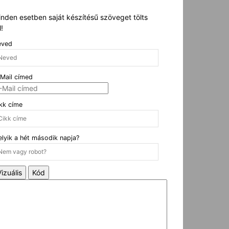
nden esetben saját készítésű szöveget tölts
l!
eved
Mail címed
kk címe
lyik a hét második napja?
Vizuális
Kód