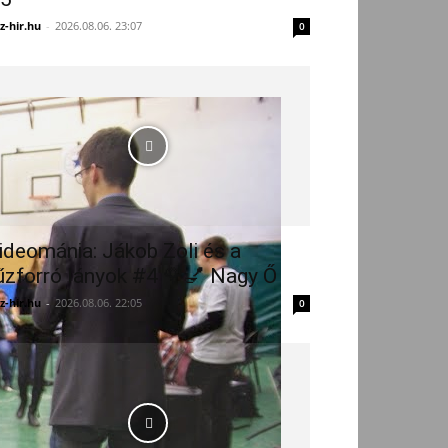
z-hir.hu
-
2026.08.06. 23:07
0
ideománia: Jákob Zoli és a
űzforró lányok #4 🌹💅 Nagy Ő
z-hir.hu
-
2026.08.06. 22:05
0