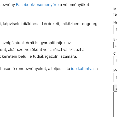
endezvény
Facebook-eseményére
a véleményüket
Mi
fe
N
lni, képviselni diáktársaid érdekeit, miközben rengeteg
E-
zolgálatunk óráit is gyarapíthatjuk az
ént, akár szervezőként vesz részt valaki, azt a
Ci
 keretein belül le tudják igazolni számára.
 hasonló rendezvényeket, a teljes lista
ide kattintva
, a
Me