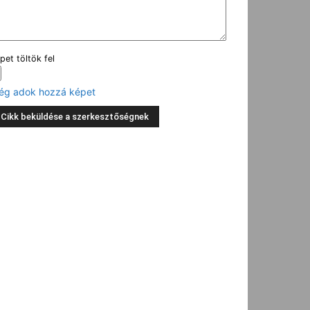
pet töltök fel
ég adok hozzá képet