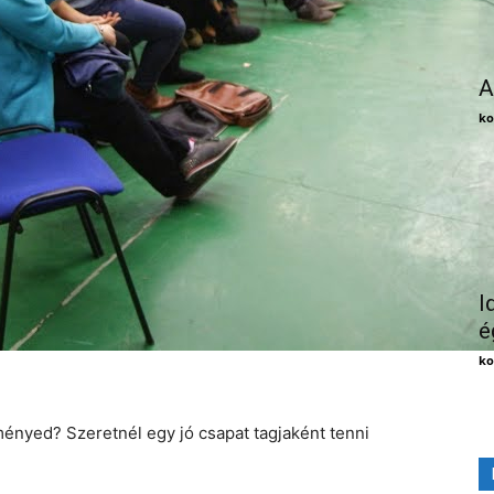
A
ko
I
é
ko
ényed? Szeretnél egy jó csapat tagjaként tenni