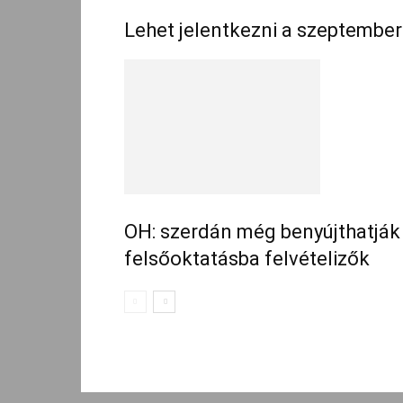
Lehet jelentkezni a szeptember
OH: szerdán még benyújthatjá
felsőoktatásba felvételizők