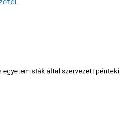
RZŐTŐL
egyetemisták által szervezett pénteki