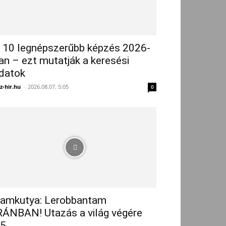
 10 legnépszerűbb képzés 2026-
an – ezt mutatják a keresési
datok
z-hir.hu
-
2026.08.07. 5:05
0
amkutya: Lerobbantam
RÁNBAN! Utazás a világ végére
5