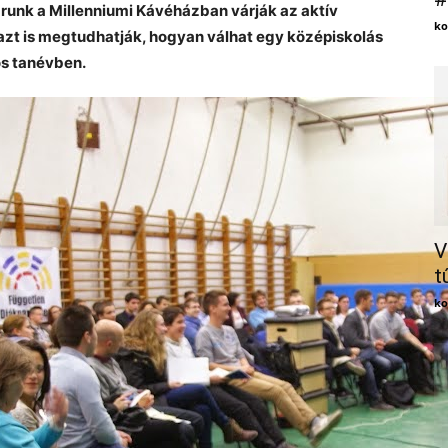
runk a Millenniumi Kávéházban várják az aktív
ko
azt is megtudhatják, hogyan válhat egy középiskolás
os tanévben.
V
t
ko