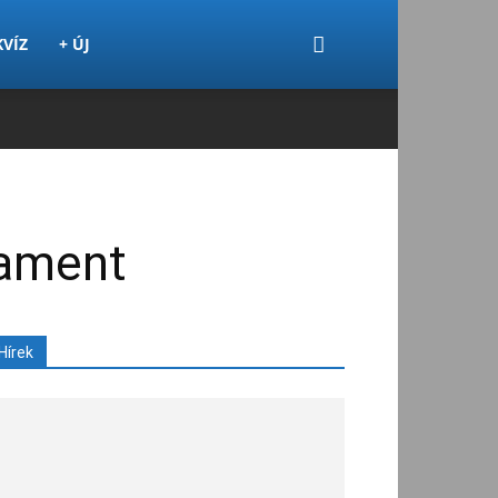
KVÍZ
+ ÚJ
lament
Hírek