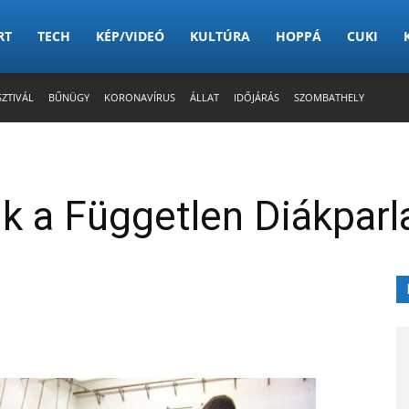
RT
TECH
KÉP/VIDEÓ
KULTÚRA
HOPPÁ
CUKI
SZTIVÁL
BŰNÜGY
KORONAVÍRUS
ÁLLAT
IDŐJÁRÁS
SZOMBATHELY
ik a Független Diákpar
X