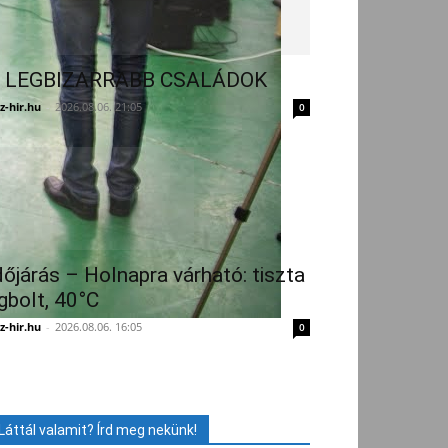
 LEGBIZARRABB CSALÁDOK
z-hir.hu
-
2026.08.06. 21:05
0
dőjárás – Holnapra várható: tiszta
gbolt, 40°C
z-hir.hu
-
2026.08.06. 16:05
0
Láttál valamit? Írd meg nekünk!