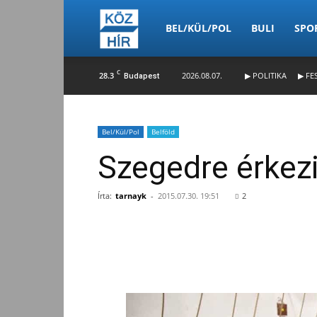
Köz-
BEL/KÜL/POL
BULI
SPO
C
28.3
2026.08.07.
▶ POLITIKA
▶ FE
Budapest
Hír
Bel/Kül/Pol
Belföld
Szegedre érkez
Írta:
tarnayk
-
2015.07.30. 19:51
2
Facebook
Megosztás