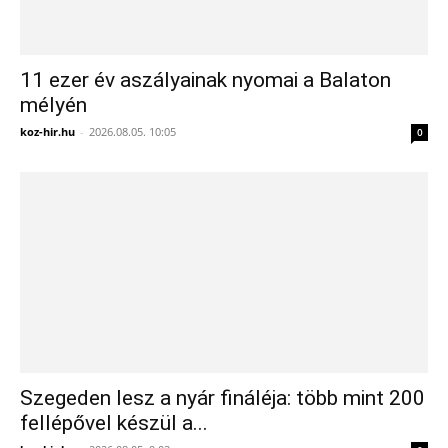
11 ezer év aszályainak nyomai a Balaton
mélyén
koz-hir.hu
-
2026.08.05. 10:05
0
Szegeden lesz a nyár fináléja: több mint 200
fellépővel készül a...