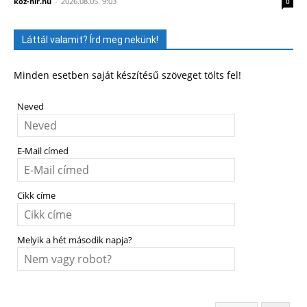
koz-hir.hu
-
2026.08.05. 9:03
0
Láttál valamit? Írd meg nekünk!
Minden esetben saját készítésű szöveget tölts fel!
Neved
E-Mail címed
Cikk címe
Melyik a hét második napja?