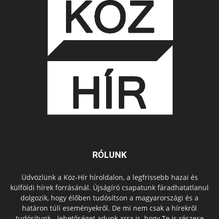
RÓLUNK
Üdvözlünk a Köz-Hír híroldalon, a legfrissebb hazai és
külföldi hírek forrásánál. Újságíró csapatunk fáradhatatlanul
dolgozik, hogy élőben tudósítson a magyarországi és a
határon túli eseményekről. De mi nem csak a hírekről
tudósítunk - lehetőséget adunk arra is, hogy Te is részese