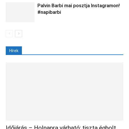
Palvin Barbi mai posztja Instagramon!
#napibarbi
Hírek
Időjárás – Holnapra várható: tiszta égbolt,