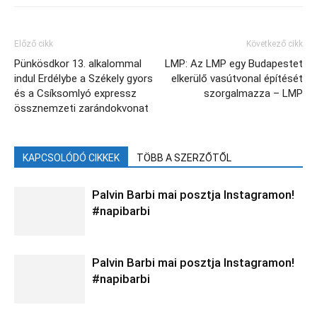
Előző cikk
Következő cikk
Pünkösdkor 13. alkalommal
LMP: Az LMP egy Budapestet
indul Erdélybe a Székely gyors
elkerülő vasútvonal építését
és a Csíksomlyó expressz
szorgalmazza – LMP
össznemzeti zarándokvonat
KAPCSOLÓDÓ CIKKEK
TÖBB A SZERZŐTŐL
Palvin Barbi mai posztja Instagramon!
#napibarbi
Palvin Barbi mai posztja Instagramon!
#napibarbi