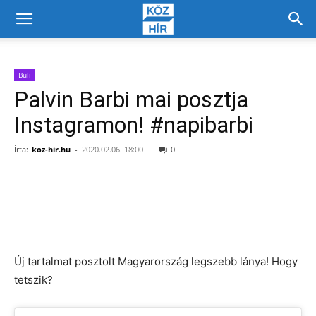
Buli
Palvin Barbi mai posztja
Instagramon! #napibarbi
Írta:
koz-hir.hu
-
2020.02.06. 18:00
0
Facebook
X
Új tartalmat posztolt Magyarország legszebb lánya! Hogy
tetszik?