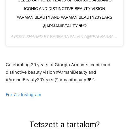
CELEBRATING 20 YEARS OF GIORGIO ARMANI’S
ICONIC AND DISTINCTIVE BEAUTY VISION
#ARMANIBEAUTY AND #ARMANIBEAUTY20YEARS
@ARMANIBEAUTY 🖤🤍
A POST SHARED BY
BARBARA PALVIN
(@REALBARBARAPALVIN) ON
Celebrating 20 years of Giorgio Armani’s iconic and
distinctive beauty vision #ArmaniBeauty and
#ArmaniBeauty20Years @armanibeauty 🖤🤍
Forrás: Instagram
Tetszett a tartalom?