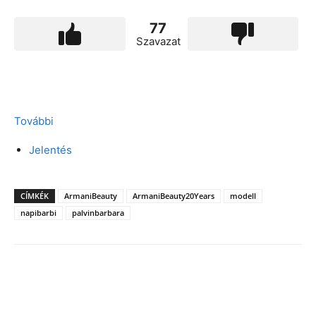
77
Szavazat
További
Jelentés
CÍMKÉK
ArmaniBeauty
ArmaniBeauty20Years
modell
napibarbi
palvinbarbara
Facebook
X