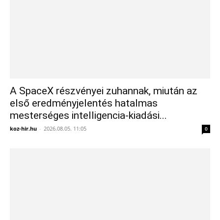
A SpaceX részvényei zuhannak, miután az
első eredményjelentés hatalmas
mesterséges intelligencia-kiadási...
koz-hir.hu
-
2026.08.05. 11:05
0