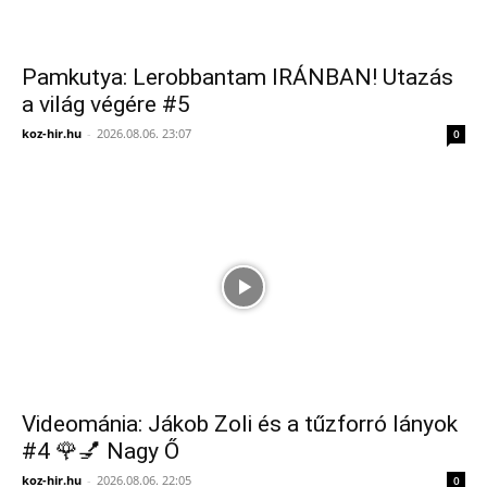
Pamkutya: Lerobbantam IRÁNBAN! Utazás
a világ végére #5
koz-hir.hu
-
2026.08.06. 23:07
0
Videománia: Jákob Zoli és a tűzforró lányok
#4 🌹💅 Nagy Ő
koz-hir.hu
-
2026.08.06. 22:05
0