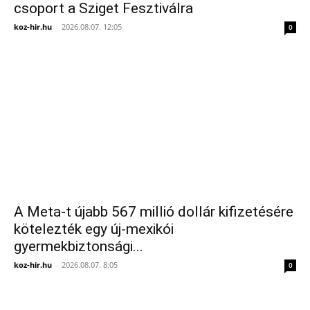
csoport a Sziget Fesztiválra
koz-hir.hu
-
2026.08.07. 12:05
0
A Meta-t újabb 567 millió dollár kifizetésére
kötelezték egy új-mexikói
gyermekbiztonsági...
koz-hir.hu
-
2026.08.07. 8:05
0