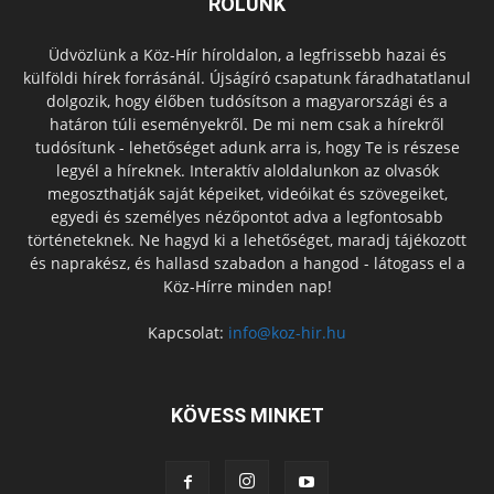
RÓLUNK
Üdvözlünk a Köz-Hír híroldalon, a legfrissebb hazai és
külföldi hírek forrásánál. Újságíró csapatunk fáradhatatlanul
dolgozik, hogy élőben tudósítson a magyarországi és a
határon túli eseményekről. De mi nem csak a hírekről
tudósítunk - lehetőséget adunk arra is, hogy Te is részese
legyél a híreknek. Interaktív aloldalunkon az olvasók
megoszthatják saját képeiket, videóikat és szövegeiket,
egyedi és személyes nézőpontot adva a legfontosabb
történeteknek. Ne hagyd ki a lehetőséget, maradj tájékozott
és naprakész, és hallasd szabadon a hangod - látogass el a
Köz-Hírre minden nap!
Kapcsolat:
info@koz-hir.hu
KÖVESS MINKET