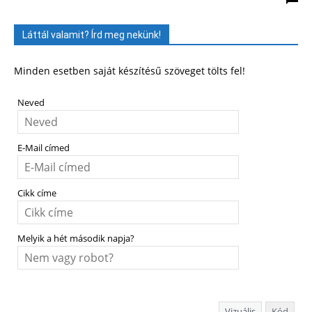
Láttál valamit? Írd meg nekünk!
Minden esetben saját készítésű szöveget tölts fel!
Neved
E-Mail címed
Cikk címe
Melyik a hét második napja?
Vizuális
Kód