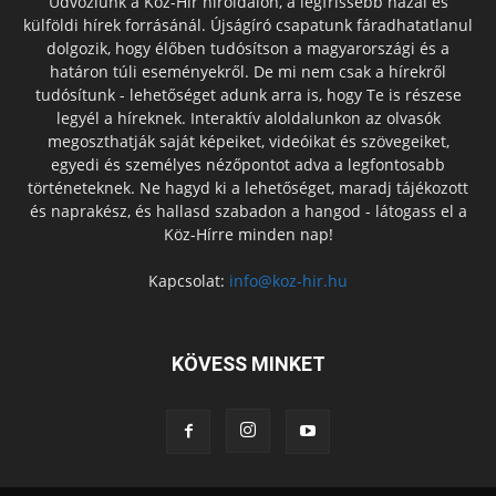
Üdvözlünk a Köz-Hír híroldalon, a legfrissebb hazai és
külföldi hírek forrásánál. Újságíró csapatunk fáradhatatlanul
dolgozik, hogy élőben tudósítson a magyarországi és a
határon túli eseményekről. De mi nem csak a hírekről
tudósítunk - lehetőséget adunk arra is, hogy Te is részese
legyél a híreknek. Interaktív aloldalunkon az olvasók
megoszthatják saját képeiket, videóikat és szövegeiket,
egyedi és személyes nézőpontot adva a legfontosabb
történeteknek. Ne hagyd ki a lehetőséget, maradj tájékozott
és naprakész, és hallasd szabadon a hangod - látogass el a
Köz-Hírre minden nap!
Kapcsolat:
info@koz-hir.hu
KÖVESS MINKET