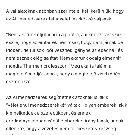
A vállalatoknak azonban szerinte el kell kerülniük, hogy
az AI-menedzserek felügyeleti eszközzé váljanak.
“Nem akarunk eljutni arra a pontra, amikor azt vesszük
észre, hogy az emberek nem csak, hogy nem járnak be
időben, de túl sok időt vesznek igénybe az ebédnél, és
nem esznek elég salátát. Nem akarunk odáig elmenni” –
mondja Thurman professzor. “Meg akarja találni a
megfelelő módját annak, hogy a megfelelő viselkedést
ösztönözze.”
Az AI menedzserek segíthetnek azoknak is, akik
“véletlenül menedzserekké” váltak – olyan emberek, akik
kiemelkedőek a szerepükben, és ennek
eredményeképpen végül embereket irányítanak, annak
ellenére, hogy a vezetés nem természetes készség