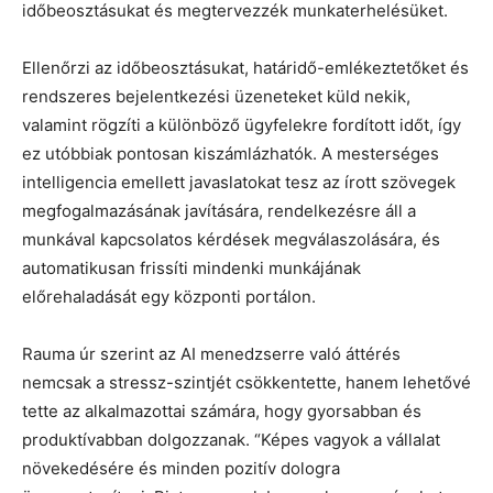
időbeosztásukat és megtervezzék munkaterhelésüket.
Ellenőrzi az időbeosztásukat, határidő-emlékeztetőket és
rendszeres bejelentkezési üzeneteket küld nekik,
valamint rögzíti a különböző ügyfelekre fordított időt, így
ez utóbbiak pontosan kiszámlázhatók. A mesterséges
intelligencia emellett javaslatokat tesz az írott szövegek
megfogalmazásának javítására, rendelkezésre áll a
munkával kapcsolatos kérdések megválaszolására, és
automatikusan frissíti mindenki munkájának
előrehaladását egy központi portálon.
Rauma úr szerint az AI menedzserre való áttérés
nemcsak a stressz-szintjét csökkentette, hanem lehetővé
tette az alkalmazottai számára, hogy gyorsabban és
produktívabban dolgozzanak. “Képes vagyok a vállalat
növekedésére és minden pozitív dologra