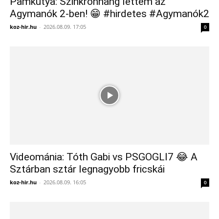
Pamkutya: Szinkronhang lettem az
Agymanók 2-ben! 😁 #hirdetes #Agymanók2
koz-hir.hu
-
2026.08.09. 17:05
0
Videománia: Tóth Gabi vs PSGOGLI7 😂 A
Sztárban sztár legnagyobb fricskái
koz-hir.hu
-
2026.08.09. 16:05
0