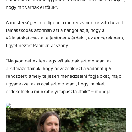
hogy mit várnak el tőlük”.”
A mesterséges intelligencia menedzsmentre való túlzott
támaszkodás azonban azt a hangot adja, hogy a
vállalatokat csak a teljesítmény érdekli, az emberek nem,
figyelmeztet Rahman asszony.
“Nagyon nehéz lesz egy vállalatnak azt mondani az
alkalmazottainak, hogy bevezetik ezt a vadonatúj AI
rendszert, amely teljesen menedzselni fogja őket, majd
ugyanezzel az arccal azt mondani, hogy ‘minket
érdekelnek a munkahelyi tapasztalataik'” – mondja.