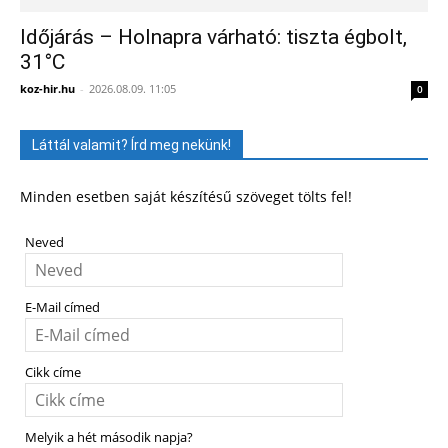
Időjárás – Holnapra várható: tiszta égbolt,
31°C
koz-hir.hu
-
2026.08.09. 11:05
0
Láttál valamit? Írd meg nekünk!
Minden esetben saját készítésű szöveget tölts fel!
Neved
E-Mail címed
Cikk címe
Melyik a hét második napja?