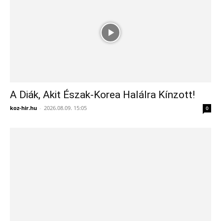
A Diák, Akit Észak-Korea Halálra Kínzott!
koz-hir.hu
-
2026.08.09. 15:05
0