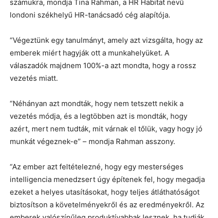
számukra, mondja Tina Rahman, a HR Habitat nevű
londoni székhelyű HR-tanácsadó cég alapítója.
“Végeztünk egy tanulmányt, amely azt vizsgálta, hogy az
emberek miért hagyják ott a munkahelyüket. A
válaszadók majdnem 100%-a azt mondta, hogy a rossz
vezetés miatt.
“Néhányan azt mondták, hogy nem tetszett nekik a
vezetés módja, és a legtöbben azt is mondták, hogy
azért, mert nem tudták, mit várnak el tőlük, vagy hogy jó
munkát végeznek-e” – mondja Rahman asszony.
“Az ember azt feltételezné, hogy egy mesterséges
intelligencia menedzsert úgy építenek fel, hogy megadja
ezeket a helyes utasításokat, hogy teljes átláthatóságot
biztosítson a követelményekről és az eredményekről. Az
emberek valószínűleg produktívabbak lesznek, ha tudják,