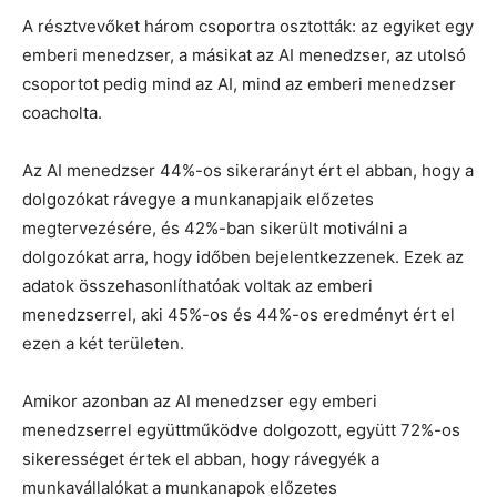
A résztvevőket három csoportra osztották: az egyiket egy
emberi menedzser, a másikat az AI menedzser, az utolsó
csoportot pedig mind az AI, mind az emberi menedzser
coacholta.
Az AI menedzser 44%-os sikerarányt ért el abban, hogy a
dolgozókat rávegye a munkanapjaik előzetes
megtervezésére, és 42%-ban sikerült motiválni a
dolgozókat arra, hogy időben bejelentkezzenek. Ezek az
adatok összehasonlíthatóak voltak az emberi
menedzserrel, aki 45%-os és 44%-os eredményt ért el
ezen a két területen.
Amikor azonban az AI menedzser egy emberi
menedzserrel együttműködve dolgozott, együtt 72%-os
sikerességet értek el abban, hogy rávegyék a
munkavállalókat a munkanapok előzetes