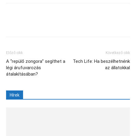
Facebook
X
Előző cikk
Következő cikk
A “repülő zongora” segíthet a
Tech Life: Ha beszélhetnénk
légi árufuvarozás
az állatokkal
átalakításában?
Hírek