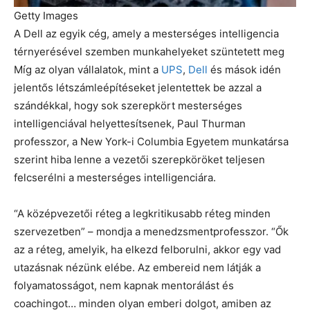
Getty Images
A Dell az egyik cég, amely a mesterséges intelligencia
térnyerésével szemben munkahelyeket szüntetett meg
Míg az olyan vállalatok, mint a
UPS
,
Dell
és mások idén
jelentős létszámleépítéseket jelentettek be azzal a
szándékkal, hogy sok szerepkört mesterséges
intelligenciával helyettesítsenek, Paul Thurman
professzor, a New York-i Columbia Egyetem munkatársa
szerint hiba lenne a vezetői szerepköröket teljesen
felcserélni a mesterséges intelligenciára.
“A középvezetői réteg a legkritikusabb réteg minden
szervezetben” – mondja a menedzsmentprofesszor. “Ők
az a réteg, amelyik, ha elkezd felborulni, akkor egy vad
utazásnak nézünk elébe. Az embereid nem látják a
folyamatosságot, nem kapnak mentorálást és
coachingot… minden olyan emberi dolgot, amiben az