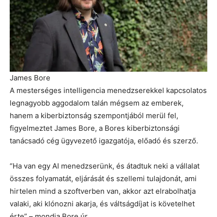
James Bore
A mesterséges intelligencia menedzserekkel kapcsolatos
legnagyobb aggodalom talán mégsem az emberek,
hanem a kiberbiztonság szempontjából merül fel,
figyelmeztet James Bore, a Bores kiberbiztonsági
tanácsadó cég ügyvezető igazgatója, előadó és szerző.
“Ha van egy AI menedzserünk, és átadtuk neki a vállalat
összes folyamatát, eljárását és szellemi tulajdonát, ami
hirtelen mind a szoftverben van, akkor azt elrabolhatja
valaki, aki klónozni akarja, és váltságdíjat is követelhet
érte” – mondja Bore úr.