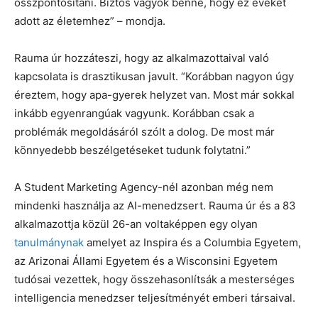
összpontosítani. Biztos vagyok benne, hogy ez éveket
adott az életemhez” – mondja.
Rauma úr hozzáteszi, hogy az alkalmazottaival való
kapcsolata is drasztikusan javult. “Korábban nagyon úgy
éreztem, hogy apa-gyerek helyzet van. Most már sokkal
inkább egyenrangúak vagyunk. Korábban csak a
problémák megoldásáról szólt a dolog. De most már
könnyedebb beszélgetéseket tudunk folytatni.”
A Student Marketing Agency-nél azonban még nem
mindenki használja az AI-menedzsert. Rauma úr és a 83
alkalmazottja közül 26-an voltaképpen egy olyan
tanulmánynak
amelyet az Inspira és a Columbia Egyetem,
az Arizonai Állami Egyetem és a Wisconsini Egyetem
tudósai vezettek, hogy összehasonlítsák a mesterséges
intelligencia menedzser teljesítményét emberi társaival.