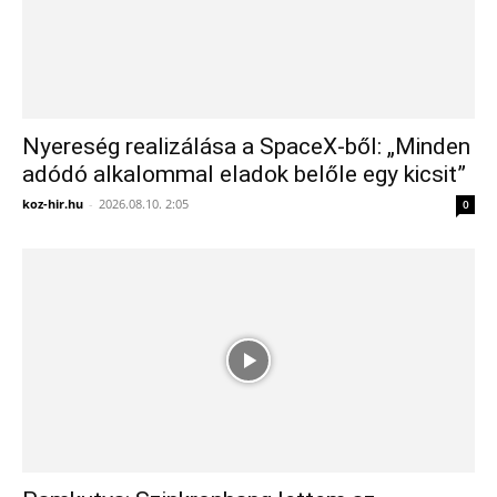
Nyereség realizálása a SpaceX-ből: „Minden
adódó alkalommal eladok belőle egy kicsit”
koz-hir.hu
-
2026.08.10. 2:05
0