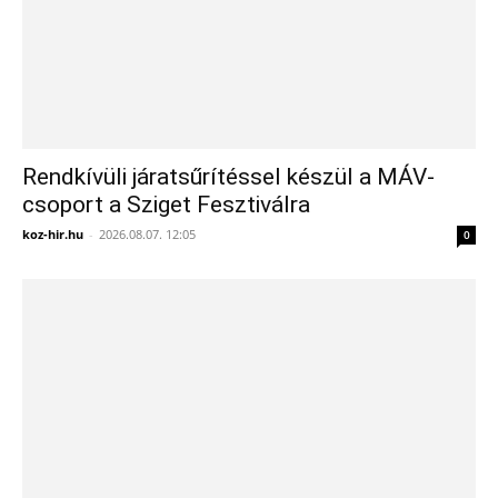
Rendkívüli járatsűrítéssel készül a MÁV-
csoport a Sziget Fesztiválra
koz-hir.hu
-
2026.08.07. 12:05
0