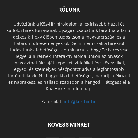
RÓLUNK
Üdvözlünk a Köz-Hír híroldalon, a legfrissebb hazai és
külföldi hírek forrásánál. Újságíró csapatunk fáradhatatlanul
dolgozik, hogy élőben tudósítson a magyarországi és a
határon túli eseményekről. De mi nem csak a hírekről
tudósítunk - lehetőséget adunk arra is, hogy Te is részese
legyél a híreknek. Interaktív aloldalunkon az olvasók
megoszthatják saját képeiket, videóikat és szövegeiket,
egyedi és személyes nézőpontot adva a legfontosabb
történeteknek. Ne hagyd ki a lehetőséget, maradj tájékozott
és naprakész, és hallasd szabadon a hangod - látogass el a
Köz-Hírre minden nap!
Kapcsolat:
info@koz-hir.hu
KÖVESS MINKET