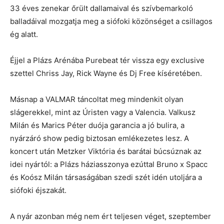
33 éves zenekar őrült dallamaival és szívbemarkoló
balladáival mozgatja meg a siófoki közönséget a csillagos
ég alatt.
Éjjel a Plázs Arénába Purebeat tér vissza egy exclusive
szettel Chriss Jay, Rick Wayne és Dj Free kíséretében.
Másnap a VALMAR táncoltat meg mindenkit olyan
slágerekkel, mint az Úristen vagy a Valencia. Valkusz
Milán és Marics Péter duója garancia a jó bulira, a
nyárzáró show pedig biztosan emlékezetes lesz. A
koncert után Metzker Viktória és barátai búcsúznak az
idei nyártól: a Plázs háziasszonya ezúttal Bruno x Spacc
és Koósz Milán társaságában szedi szét idén utoljára a
siófoki éjszakát.
A nyár azonban még nem ért teljesen véget, szeptember