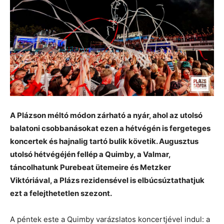
A Plázson méltó módon zárható a nyár, ahol az utolsó
balatoni csobbanásokat ezen a hétvégén is fergeteges
koncertek és hajnalig tartó bulik követik. Augusztus
utolsó hétvégéjén fellép a Quimby, a Valmar,
táncolhatunk Purebeat ütemeire és Metzker
Viktóriával, a Plázs rezidensével is elbúcsúztathatjuk
ezt a felejthetetlen szezont.
A péntek este a Quimby varázslatos koncertjével indul: a