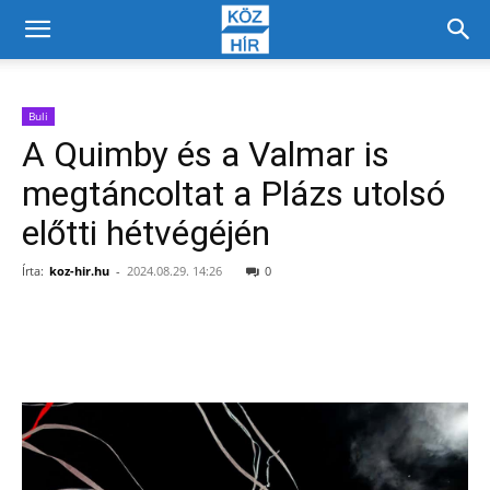
Buli
A Quimby és a Valmar is
megtáncoltat a Plázs utolsó
előtti hétvégéjén
Írta:
koz-hir.hu
-
2024.08.29. 14:26
0
Facebook
X