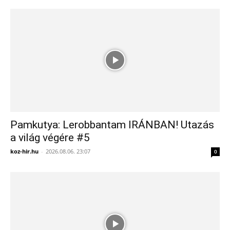
Pamkutya: Lerobbantam IRÁNBAN! Utazás
a világ végére #5
koz-hir.hu
-
2026.08.06. 23:07
0