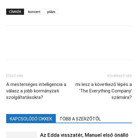
CÍMKÉK
koncert
plázs
Facebook
X
Előző cikk
Következő cikk
A mesterséges intelligencia a
mi lesz a következő lépés a
válasz a jobb kormányzati
‘The Everything Company’
szolgáltatásokra?
számára?
KAPCSOLÓDÓ CIKKEK
TÖBB A SZERZŐTŐL
Az Edda visszatér, Manuel első önálló