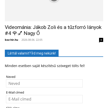
Videománia: Jákob Zoli és a tűzforró lányok
#4 🌹💅 Nagy Ő
koz-hir.hu
-
2026.08.06. 22:05
0
Láttál valamit? Írd meg nekünk!
Minden esetben saját készítésű szöveget tölts fel!
Neved
E-Mail címed