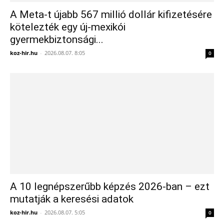
A Meta-t újabb 567 millió dollár kifizetésére
kötelezték egy új-mexikói
gyermekbiztonsági...
koz-hir.hu
-
2026.08.07. 8:05
0
A 10 legnépszerűbb képzés 2026-ban – ezt
mutatják a keresési adatok
koz-hir.hu
-
2026.08.07. 5:05
0