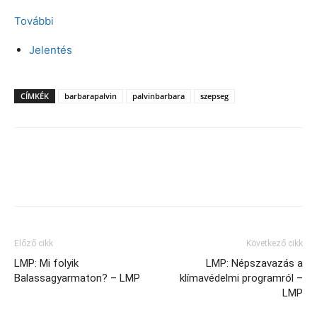
További
Jelentés
CÍMKÉK
barbarapalvin
palvinbarbara
szepseg
Facebook
X
Előző cikk
Következő cikk
LMP: Mi folyik
LMP: Népszavazás a
Balassagyarmaton? – LMP
klímavédelmi programról –
LMP