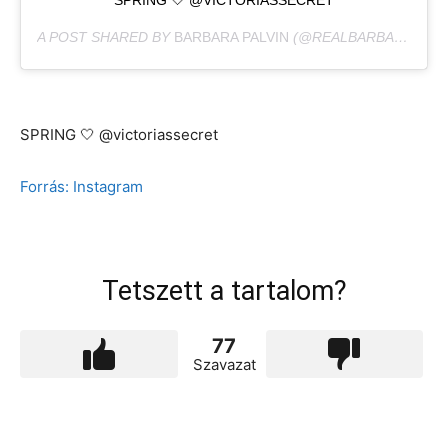
SPRING 🤍 @VICTORIASSECRET
A POST SHARED BY
BARBARA PALVIN
(@REALBARBARAPALVIN) ON
SPRING 🤍 @victoriassecret
Forrás: Instagram
Tetszett a tartalom?
77
Szavazat