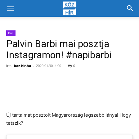
Buli
Palvin Barbi mai posztja
Instagramon! #napibarbi
Írta:
koz-hir.hu
-
2020.01.30. 4:00
0
Facebook
X
Új tartalmat posztolt Magyarország legszebb lánya! Hogy
tetszik?