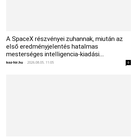
A SpaceX részvényei zuhannak, miután az
első eredményjelentés hatalmas
mesterséges intelligencia-kiadási...
koz-hir.hu
-
2026.08.05. 11:05
0