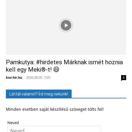
Pamkutya: #hirdetes Márknak ismét hoznia
kell egy Meki®-t! 😄
koz-hir.hu
-
2026.08.05. 7:05
0
Láttál valamit? Írd meg nekünk!
Minden esetben saját készítésű szöveget tölts fel!
Neved