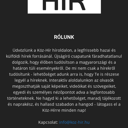
RÓLUNK
Üdvözlünk a Köz-Hír híroldalon, a legfrissebb hazai és
külföldi hírek forrásánál. Újságíró csapatunk fáradhatatlanul
dolgozik, hogy élőben tudósítson a magyarországi és a
határon túli eseményekről. De mi nem csak a hírekről
tudósítunk - lehetőséget adunk arra is, hogy Te is részese
legyél a híreknek. Interaktív aloldalunkon az olvasók
megoszthatják saját képeiket, videóikat és szövegeiket,
egyedi és személyes nézőpontot adva a legfontosabb
történeteknek. Ne hagyd ki a lehetőséget, maradj tájékozott
és naprakész, és hallasd szabadon a hangod - látogass el a
Köz-Hírre minden nap!
Kapcsolat:
info@koz-hir.hu