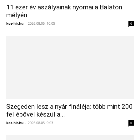
11 ezer év aszályainak nyomai a Balaton
mélyén
koz-hir.hu
-
2026.08.05. 10:05
0
Szegeden lesz a nyár fináléja: több mint 200
fellépővel készül a...
koz-hir.hu
-
2026.08.05. 9:03
0