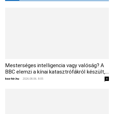
Mesterséges intelligencia vagy valóság? A
BBC elemzi a kínai katasztrófákról készült,...
koz-hir.hu
-
2026.08.06. 8:05
0