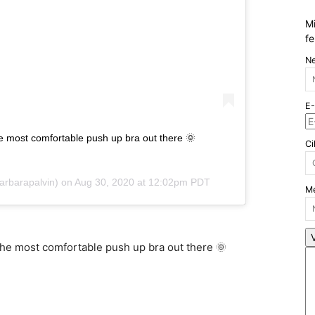
Mi
fe
N
E-
e most comfortable push up bra out there 🌞
Ci
arbarapalvin) on
Aug 30, 2020 at 12:02pm PDT
Me
The most comfortable push up bra out there 🌞