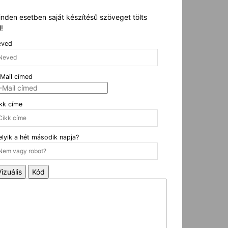
nden esetben saját készítésű szöveget tölts
l!
eved
Mail címed
kk címe
lyik a hét második napja?
Vizuális
Kód