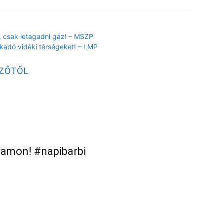
, csak letagadni gáz! – MSZP
akadó vidéki térségeket! – LMP
RZŐTŐL
gramon! #napibarbi