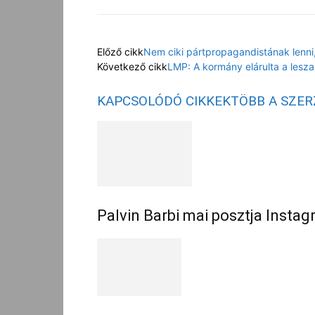
Előző cikk
Nem ciki pártpropagandistának lenni
Következő cikk
LMP: A kormány elárulta a lesz
KAPCSOLÓDÓ CIKKEK
TÖBB A SZE
Palvin Barbi mai posztja Insta