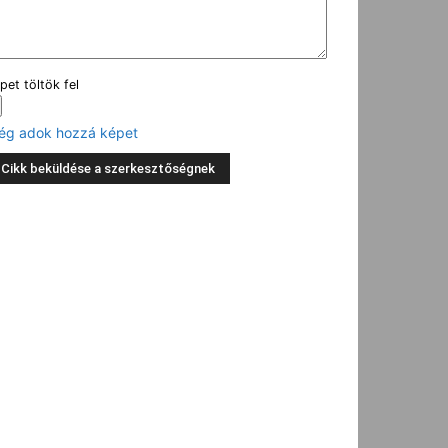
pet töltök fel
ég adok hozzá képet