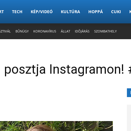
RT
TECH
KÉP/VIDEÓ
KULTÚRA
HOPPÁ
CUKI
SZTIVÁL
BŰNÜGY
KORONAVÍRUS
ÁLLAT
IDŐJÁRÁS
SZOMBATHELY
i posztja Instagramon! 
X