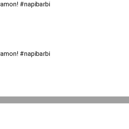
gramon! #napibarbi
gramon! #napibarbi