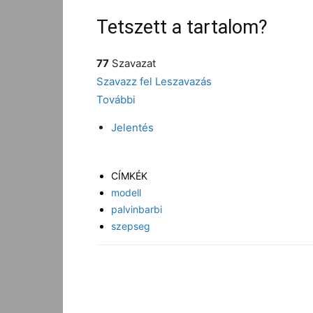
Tetszett a tartalom?
77
Szavazat
Szavazz fel
Leszavazás
További
Jelentés
CÍMKÉK
modell
palvinbarbi
szepseg
Facebook
Megosztás