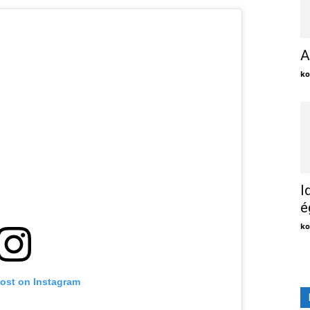
A
ko
I
é
ko
post on Instagram