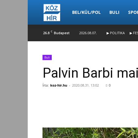
Köz-
BEL/KÜL/POL
BULI
SPO
C
26.8
2026.08.07.
▶ POLITIKA
▶ FE
Budapest
Hír
Buli
Palvin Barbi ma
Írta:
koz-hir.hu
-
2020.08.31. 13:02
0
Facebook
Megosztás