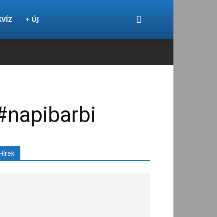
KVÍZ
+ ÚJ
#napibarbi
Hírek