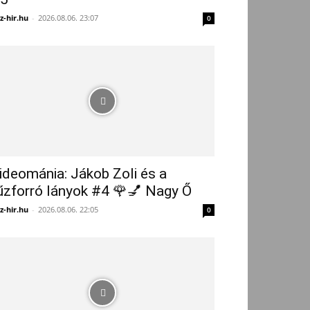
z-hir.hu
-
2026.08.06. 23:07
0
ideománia: Jákob Zoli és a
űzforró lányok #4 🌹💅 Nagy Ő
z-hir.hu
-
2026.08.06. 22:05
0