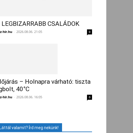
 LEGBIZARRABB CSALÁDOK
z-hir.hu
-
2026.08.06. 21:05
0
dőjárás – Holnapra várható: tiszta
gbolt, 40°C
z-hir.hu
-
2026.08.06. 16:05
0
Láttál valamit? Írd meg nekünk!