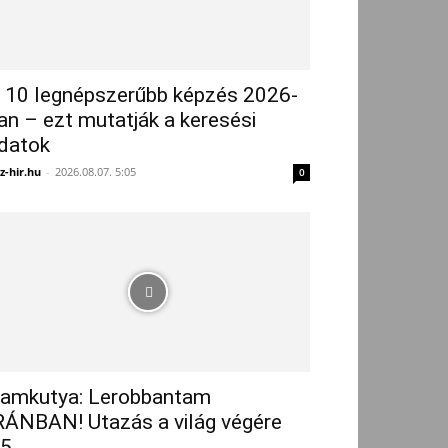
 10 legnépszerűbb képzés 2026-
an – ezt mutatják a keresési
datok
z-hir.hu
-
2026.08.07. 5:05
0
amkutya: Lerobbantam
RÁNBAN! Utazás a világ végére
5