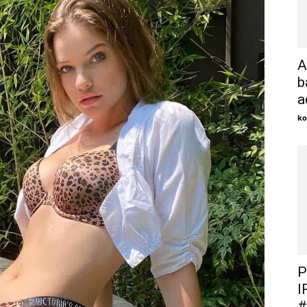
A
b
a
ko
P
I
#