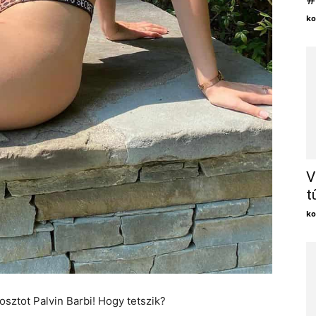
ko
V
t
ko
sztot Palvin Barbi! Hogy tetszik?