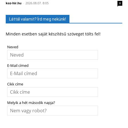
koz-hir.hu
-
2026.08.07. 8:05
0
Láttál valamit? Írd meg nekünk!
Minden esetben saját készítésű szöveget tölts fel!
Neved
E-Mail címed
Cikk címe
Melyik a hét második napja?