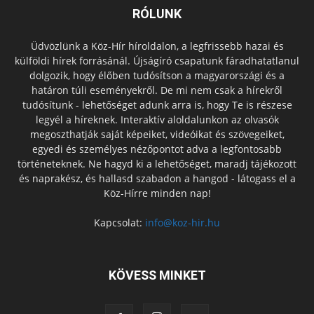
RÓLUNK
Üdvözlünk a Köz-Hír híroldalon, a legfrissebb hazai és
külföldi hírek forrásánál. Újságíró csapatunk fáradhatatlanul
dolgozik, hogy élőben tudósítson a magyarországi és a
határon túli eseményekről. De mi nem csak a hírekről
tudósítunk - lehetőséget adunk arra is, hogy Te is részese
legyél a híreknek. Interaktív aloldalunkon az olvasók
megoszthatják saját képeiket, videóikat és szövegeiket,
egyedi és személyes nézőpontot adva a legfontosabb
történeteknek. Ne hagyd ki a lehetőséget, maradj tájékozott
és naprakész, és hallasd szabadon a hangod - látogass el a
Köz-Hírre minden nap!
Kapcsolat:
info@koz-hir.hu
KÖVESS MINKET