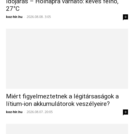
Időjárás – Holnapra várható: kevés felhő,
27°C
koz-hir.hu
-
2026.08.08. 3:05
0
Miért figyelmeztetnek a légitársaságok a
lítium-ion akkumulátorok veszélyeire?
koz-hir.hu
-
2026.08.07. 20:05
0