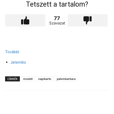
Tetszett a tartalom?
77
Szavazat
További
Jelentés
CÍMKÉK
modell
napibarbi
palvinbarbara
Facebook
X