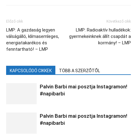
Előző cikk
Következő cikk
LMP: A gazdaság legyen
LMP: Radioaktív hulladékok:
válságálló, klímasemleges,
gyermekeinknek állít csapdát a
energiatakarékos és
kormány! – LMP
fenntartható! – LMP
KAPCSOLÓDÓ CIKKEK
TÖBB A SZERZŐTŐL
Palvin Barbi mai posztja Instagramon!
#napibarbi
Palvin Barbi mai posztja Instagramon!
#napibarbi