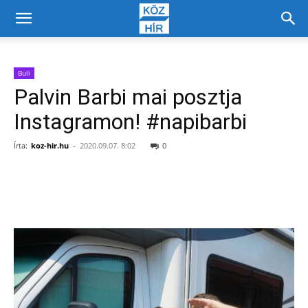
Buli
Palvin Barbi mai posztja
Instagramon! #napibarbi
Írta:
koz-hir.hu
-
2020.09.07. 8:02
0
Facebook
X