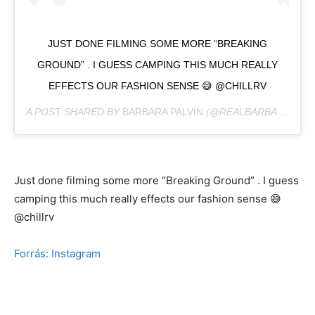
JUST DONE FILMING SOME MORE “BREAKING
GROUND” . I GUESS CAMPING THIS MUCH REALLY
EFFECTS OUR FASHION SENSE 😅 @CHILLRV
A POST SHARED BY
BARBARA PALVIN
(@REALBARBARAPALVIN) ON
Just done filming some more “Breaking Ground” . I guess
camping this much really effects our fashion sense 😅
@chillrv
Forrás: Instagram