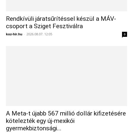
Rendkívüli járatsűrítéssel készül a MÁV-
csoport a Sziget Fesztiválra
koz-hir.hu
-
2026.08.07. 12:05
0
A Meta-t újabb 567 millió dollár kifizetésére
kötelezték egy új-mexikói
gyermekbiztonsági...